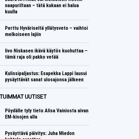
naapuriltaan – tätä kukaan ei halua
kuulla
Yleisurheilu
Lasse Honkanen
Perttu Hyväriseltä yllätysveto – vaihtoi
melkoiseen lajiin
Talvilajit
Lasse Honkanen
Iivo Niskasen ikävä käytös kuohuttaa –
tämä raja oli pakko vetää
Talvilajit
Lasse Honkanen
Kulissipaljastus: Esapekka Lappi lausui
pysäyttävät sanat ulosajonsa jälkeen
Ralli
Lasse Honkanen
TUIMMAT UUTISET
Pöydälle tyly tieto Alisa Vainiosta aivan
EM-kisojen alla
Pysäyttävä päivitys: Juha Miedon