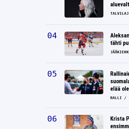
alueval
TALVILAJ
Aleksan
tähti p
JÄÄKIEKK
Rallinai
suomala
elää ol
RALLI
Krista 
ensimmä