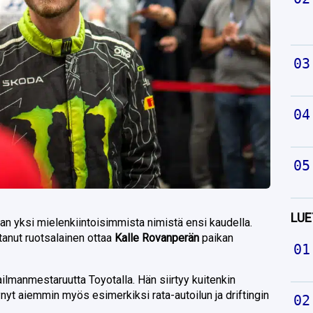
LUE
jan yksi mielenkiintoisimmista nimistä ensi kaudella.
nut ruotsalainen ottaa
Kalle Rovanperän
paikan
ailmanmestaruutta Toyotalla. Hän siirtyy kuitenkin
ynyt aiemmin myös esimerkiksi rata-autoilun ja driftingin