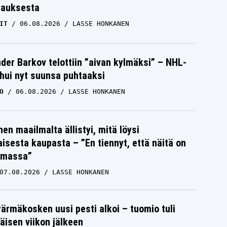
tauksesta
IT
06.08.2026
LASSE HONKANEN
der Barkov telottiin ”aivan kylmäksi” – NHL-
uhui nyt suunsa puhtaaksi
O
06.08.2026
LASSE HONKANEN
nen maailmalta ällistyi, mitä löysi
isesta kaupasta – ”En tiennyt, että näitä on
emassa”
07.08.2026
LASSE HONKANEN
Pärmäkosken uusi pesti alkoi – tuomio tuli
isen viikon jälkeen