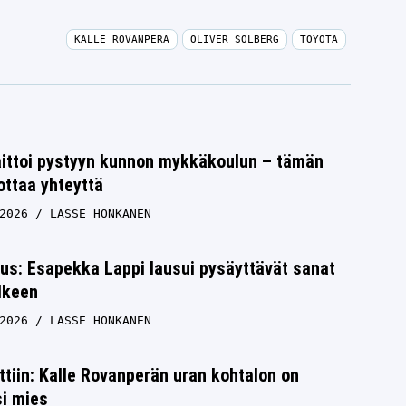
KALLE ROVANPERÄ
OLIVER SOLBERG
TOYOTA
aittoi pystyyn kunnon mykkäkoulun – tämän
ottaa yhteyttä
2026
LASSE HONKANEN
tus: Esapekka Lappi lausui pysäyttävät sanat
lkeen
2026
LASSE HONKANEN
ettiin: Kalle Rovanperän uran kohtalon on
si mies