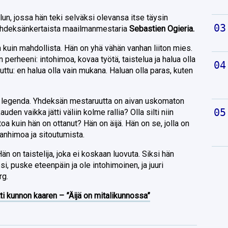
elun, jossa hän teki selväksi olevansa itse täysin
ti yhdeksänkertaista maailmanmestaria
Sebastien Ogieria.
on kuin mahdollista. Hän on yhä vähän vanhan liiton mies.
erheeni: intohimoa, kovaa työtä, taistelua ja halua olla
uttu: en halua olla vain mukana. Haluan olla paras, kuten
n legenda. Yhdeksän mestaruutta on aivan uskomaton
auden vaikka jätti väliin kolme rallia? Olla silti niin
toa kuin hän on ottanut? Hän on äijä. Hän on se, jolla on
ianhimoa ja sitoutumista.
än on taistelija, joka ei koskaan luovuta. Siksi hän
si, puske eteenpäin ja ole intohimoinen, ja juuri
rg.
ti kunnon kaaren – ”Äijä on mitalikunnossa”