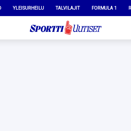
O
YLEISURHEILU
TALVILAJIT
FORMULA 1
R
WILMA HELTELÄ
IIVO NISKANEN
MUSTAFE MUUSE
KERTTU NISKANEN