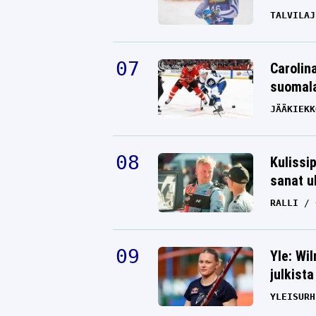
TALVILAJ
Carolin
suomala
JÄÄKIEKK
Kulissi
sanat u
RALLI
Yle: Wi
julkista
YLEISURH