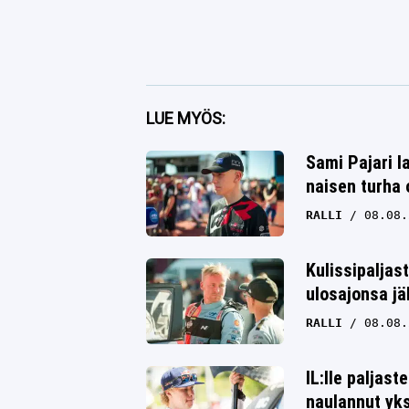
Facebook
LUE MYÖS:
Twitter
Sami Pajari l
naisen turha 
Whatsapp
RALLI
08.08.
Kulissipaljas
ulosajonsa jä
RALLI
08.08.
IL:lle paljast
naulannut yk