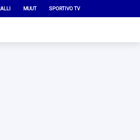
ALLI
MUUT
SPORTIVO TV
FUTIS
KAMPPAILU
OLYMPIALAISET