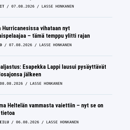
IT
07.08.2026
LASSE HONKANEN
a Hurricanesissa vihataan nyt
ispelaajaa – tämä temppu ylitti rajan
O
07.08.2026
LASSE HONKANEN
paljastus: Esapekka Lappi lausui pysäyttävät
losajonsa jälkeen
08.08.2026
LASSE HONKANEN
lma Heltelän vammasta vaiettiin – nyt se on
 tietoa
EILU
06.08.2026
LASSE HONKANEN