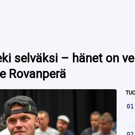
eki selväksi – hänet on vei
le Rovanperä
TUO