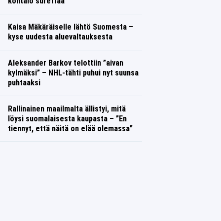
kohtalo surettaa
Kaisa Mäkäräiselle lähtö Suomesta –
kyse uudesta aluevaltauksesta
Aleksander Barkov telottiin ”aivan
kylmäksi” – NHL-tähti puhui nyt suunsa
puhtaaksi
Rallinainen maailmalta ällistyi, mitä
löysi suomalaisesta kaupasta – ”En
tiennyt, että näitä on elää olemassa”