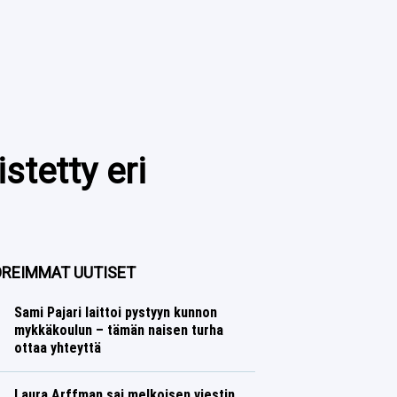
stetty eri
REIMMAT UUTISET
Sami Pajari laittoi pystyyn kunnon
mykkäkoulun – tämän naisen turha
ottaa yhteyttä
Ralli
Lasse Honkanen
Laura Arffman sai melkoisen viestin