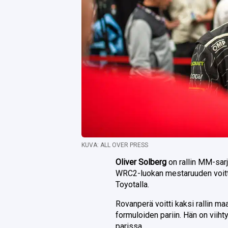
KUVA: ALL OVER PRESS
Oliver Solberg
on rallin MM-sar
WRC2-luokan mestaruuden voitta
Toyotalla.
Rovanperä voitti kaksi rallin ma
formuloiden pariin. Hän on viiht
parissa.