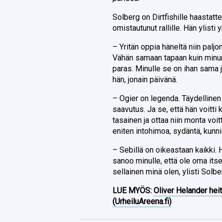
Solberg on Dirtfishille haastatt
omistautunut rallille. Hän ylis
– Yritän oppia häneltä niin palj
Vähän samaan tapaan kuin minun p
paras. Minulle se on ihan sama j
hän, jonain päivänä.
– Ogier on legenda. Täydelline
saavutus. Ja se, että hän voitti k
tasainen ja ottaa niin monta voit
eniten intohimoa, sydäntä, kunn
– Sebillä on oikeastaan kaikki. H
sanoo minulle, että ole oma itse
sellainen minä olen, ylisti Solbe
LUE MYÖS:
Oliver Helander heit
(UrheiluAreena.fi)