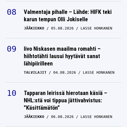
Valmentaja pihalle – Lähde: HIFK teki
karun tempun Olli Jokiselle
JÄÄKIEKKO
05.08.2026
LASSE HONKANEN
Iivo Niskasen maailma romahti –
hiihtotähti lausui hyytävät sanat
lähipiirilleen
TALVILAJIT
04.08.2026
LASSE HONKANEN
Tapparan leirissä hierotaan käsiä –
NHL:stä voi tippua jättivahvistus:
”Käsittämätön”
JÄÄKIEKKO
06.08.2026
LASSE HONKANEN