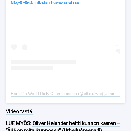
Näytä tämä julkaisu Instagramissa
Henkilön World Rally Championship (@officialwrc) jakama julkaisu
Video tästä.
LUE MYÖS:
Oliver Helander heitti kunnon kaaren –
”Äijä on mitalikunnossa” (UrheiluAreena.fi)