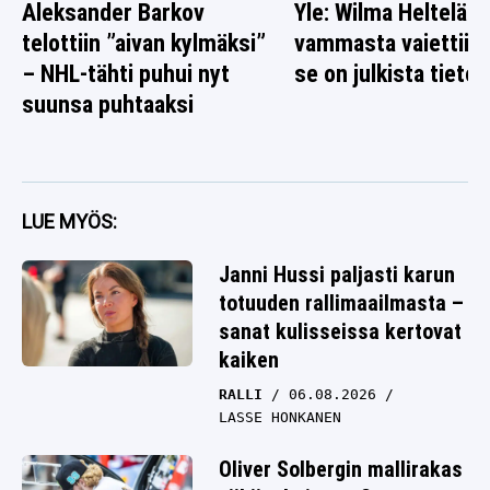
Aleksander Barkov
Yle: Wilma Heltelän
telottiin ”aivan kylmäksi”
vammasta vaiettiin 
– NHL-tähti puhui nyt
se on julkista tietoa
suunsa puhtaaksi
LUE MYÖS:
Janni Hussi paljasti karun
totuuden rallimaailmasta –
sanat kulisseissa kertovat
kaiken
RALLI
06.08.2026
LASSE HONKANEN
Oliver Solbergin mallirakas