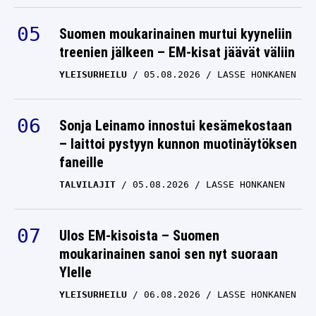
Suomen moukarinainen murtui kyyneliin
treenien jälkeen – EM-kisat jäävät väliin
YLEISURHEILU
05.08.2026
LASSE HONKANEN
Sonja Leinamo innostui kesämekostaan
– laittoi pystyyn kunnon muotinäytöksen
faneille
TALVILAJIT
05.08.2026
LASSE HONKANEN
Ulos EM-kisoista – Suomen
moukarinainen sanoi sen nyt suoraan
Ylelle
YLEISURHEILU
06.08.2026
LASSE HONKANEN