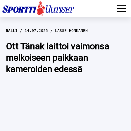
EM-YLEISURHEILU
RALLI
14.07.2025
LASSE HONKANEN
JÄÄKIEKKO
Ott Tänak laittoi vaimonsa
melkoiseen paikkaan
YLEISURHEILU
kameroiden edessä
TALVILAJIT
WILMA HELTELÄ
FORMULA 1
MUSTAFE MUUSE
IIVO NISKANEN
RALLI
KERTTU NISKANEN
MUUT