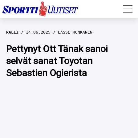
EM-YLEISURHEILU
RALLI
14.06.2025
LASSE HONKANEN
JÄÄKIEKKO
Pettynyt Ott Tänak sanoi
selvät sanat Toyotan
YLEISURHEILU
Sebastien Ogierista
TALVILAJIT
WILMA HELTELÄ
FORMULA 1
MUSTAFE MUUSE
IIVO NISKANEN
RALLI
KERTTU NISKANEN
MUUT