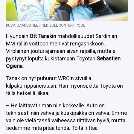
KUVA: JAANUS REE / RED BULL CONTENT POOL
Hyundain
Ott Tänakin
mahdollisuudet Sardinian
MM-rallin voittoon menivät rengasrikkoon.
Virolainen joutui ajamaan aivan rajoilla, mutta ei
pystynyt lopulta kukistamaan Toyotan
Sebastien
Ogieria.
Tänak on nyt puhunut WRC:n sivuilla
kilpakumppaneistaan. Hän myönsi, että Toyota on
tällä hetkellä liikaa.
– He laittavat riman niin korkealle. Auto on
teknisesti niin vahva ja kuskipakka on vahva. Emme
vain ole vielä tässä vaiheessa riittävän hyviä, mutta
tiedämme mitä pitää tehdä. Töitä riittää.