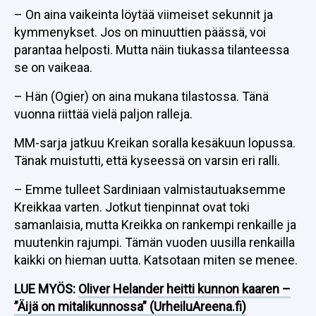
– On aina vaikeinta löytää viimeiset sekunnit ja
kymmenykset. Jos on minuuttien päässä, voi
parantaa helposti. Mutta näin tiukassa tilanteessa
se on vaikeaa.
– Hän (Ogier) on aina mukana tilastossa. Tänä
vuonna riittää vielä paljon ralleja.
MM-sarja jatkuu Kreikan soralla kesäkuun lopussa.
Tänak muistutti, että kyseessä on varsin eri ralli.
– Emme tulleet Sardiniaan valmistautuaksemme
Kreikkaa varten. Jotkut tienpinnat ovat toki
samanlaisia, mutta Kreikka on rankempi renkaille ja
muutenkin rajumpi. Tämän vuoden uusilla renkailla
kaikki on hieman uutta. Katsotaan miten se menee.
LUE MYÖS:
Oliver Helander heitti kunnon kaaren –
”Äijä on mitalikunnossa” (UrheiluAreena.fi)