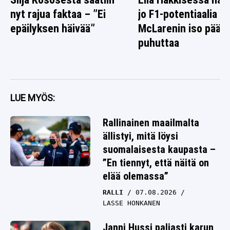
nyt rajua faktaa – ”Ei
jo F1-potentiaalia –
epäilyksen häivää”
McLarenin iso päät
puhuttaa
LUE MYÖS:
Rallinainen maailmalta
ällistyi, mitä löysi
suomalaisesta kaupasta –
”En tiennyt, että näitä on
elää olemassa”
RALLI
07.08.2026
LASSE HONKANEN
Janni Hussi paljasti karun