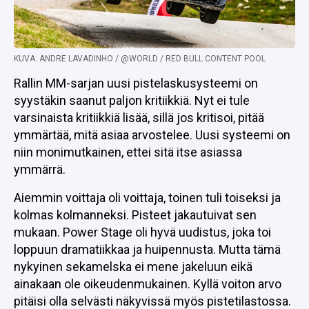
KUVA: ANDRE LAVADINHO / @WORLD / RED BULL CONTENT POOL
Rallin MM-sarjan uusi pistelaskusysteemi on
syystäkin saanut paljon kritiikkiä. Nyt ei tule
varsinaista kritiikkiä lisää, sillä jos kritisoi, pitää
ymmärtää, mitä asiaa arvostelee. Uusi systeemi on
niin monimutkainen, ettei sitä itse asiassa
ymmärrä.
Aiemmin voittaja oli voittaja, toinen tuli toiseksi ja
kolmas kolmanneksi. Pisteet jakautuivat sen
mukaan. Power Stage oli hyvä uudistus, joka toi
loppuun dramatiikkaa ja huipennusta. Mutta tämä
nykyinen sekamelska ei mene jakeluun eikä
ainakaan ole oikeudenmukainen. Kyllä voiton arvo
pitäisi olla selvästi näkyvissä myös pistetilastossa.