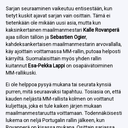
Sarjan seuraaminen vaikeutuu entisestään, kun
tietyt kuskit ajavat sarjan vain osittain. Tämä ei
tietenkään ole mikään uusi asia, mutta kun
kaksinkertainen maailmanmestari
Kalle Rovanperä
ajaa silloin tällöin ja
Sebastien Ogier
,
kahdeksankertaisen maailmanmestarin arvovallalla,
käy ajoittain voittamassa MM-rallin, putoaa helposti
kärryiltä. Suomalaisittain myös yhden rallin
kuitannut
Esa-Pekka Lappi
on osapäivätoiminen
MM-rallikuski.
Ei ole helppoa pysyä mukana tai seurata kynsiä
purren, mitä seuraavaksi tapahtuu. Tosiasia on, että
kauden neljästä MM-rallista kolmen on voittanut
kuljettaja, joka ei tule kaiken järjen mukaan
maailmanmestaruutta voittamaan. Todennäköisesti
lukema on neljä Portugalin rallin jälkeen, kun
Rovanperä on kisassa mukana. Osittain sarjassa