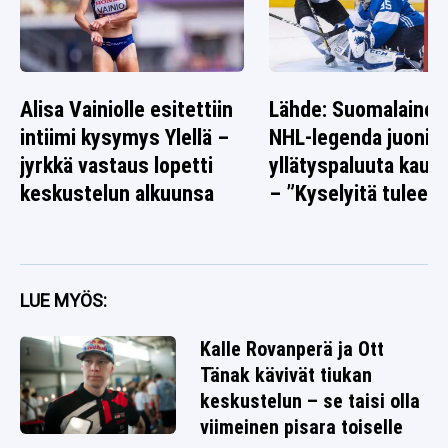
Alisa Vainiolle esitettiin
Lähde: Suomalainen
intiimi kysymys Ylellä –
NHL-legenda juonii
jyrkkä vastaus lopetti
yllätyspaluuta kauk
keskustelun alkuunsa
– ”Kyselyitä tulee”
LUE MYÖS:
Kalle Rovanperä ja Ott
Tänak kävivät tiukan
keskustelun – se taisi olla
viimeinen pisara toiselle