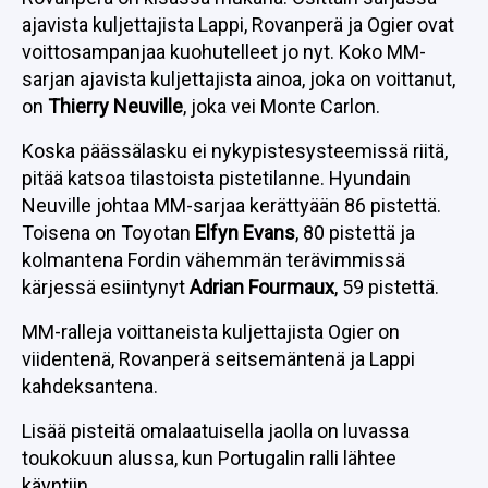
ajavista kuljettajista Lappi, Rovanperä ja Ogier ovat
voittosampanjaa kuohutelleet jo nyt. Koko MM-
sarjan ajavista kuljettajista ainoa, joka on voittanut,
on
Thierry Neuville
, joka vei Monte Carlon.
Koska päässälasku ei nykypistesysteemissä riitä,
pitää katsoa tilastoista pistetilanne. Hyundain
Neuville johtaa MM-sarjaa kerättyään 86 pistettä.
Toisena on Toyotan
Elfyn Evans
, 80 pistettä ja
kolmantena Fordin vähemmän terävimmissä
kärjessä esiintynyt
Adrian Fourmaux
, 59 pistettä.
MM-ralleja voittaneista kuljettajista Ogier on
viidentenä, Rovanperä seitsemäntenä ja Lappi
kahdeksantena.
Lisää pisteitä omalaatuisella jaolla on luvassa
toukokuun alussa, kun Portugalin ralli lähtee
käyntiin.