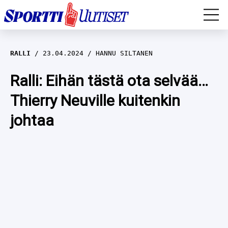
EM-YLEISURHEILU
RALLI
23.04.2024
HANNU SILTANEN
JÄÄKIEKKO
Ralli: Eihän tästä ota selvää…
Thierry Neuville kuitenkin
YLEISURHEILU
johtaa
TALVILAJIT
WILMA HELTELÄ
FORMULA 1
MUSTAFE MUUSE
IIVO NISKANEN
RALLI
KERTTU NISKANEN
MUUT