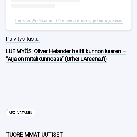
Henkilön Ari Vatanen (@aripietivatanen) jakama julkaisu
Päivitys tästä.
LUE MYÖS:
Oliver Helander heitti kunnon kaaren –
”Äijä on mitalikunnossa” (UrheiluAreena.fi)
ARI VATANEN
TUOREIMMAT UUTISET