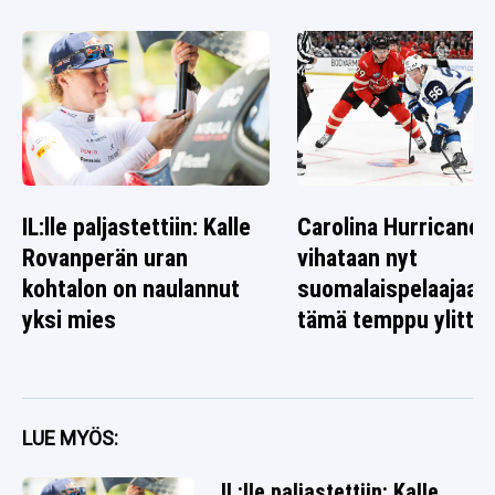
IL:lle paljastettiin: Kalle
Carolina Hurricanes
Rovanperän uran
vihataan nyt
kohtalon on naulannut
suomalaispelaajaa 
yksi mies
tämä temppu ylitti r
LUE MYÖS:
IL:lle paljastettiin: Kalle