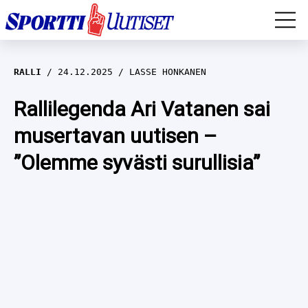
EM-YLEISURHEILU
RALLI
24.12.2025
LASSE HONKANEN
JÄÄKIEKKO
Rallilegenda Ari Vatanen sai
musertavan uutisen –
YLEISURHEILU
”Olemme syvästi surullisia”
TALVILAJIT
WILMA HELTELÄ
FORMULA 1
MUSTAFE MUUSE
IIVO NISKANEN
RALLI
KERTTU NISKANEN
MUUT