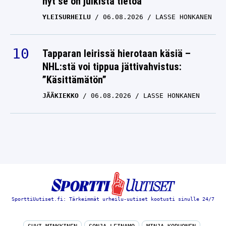
nyt se on julkista tietoa
YLEISURHEILU
06.08.2026
LASSE HONKANEN
Tapparan leirissä hierotaan käsiä –
NHL:stä voi tippua jättivahvistus:
”Käsittämätön”
JÄÄKIEKKO
06.08.2026
LASSE HONKANEN
SporttiUutiset.fi: Tärkeimmät urheilu-uutiset kootusti sinulle 24/7