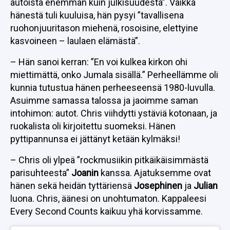
autoista enemmän kuin julkisuudesta”. Vaikka
hänestä tuli kuuluisa, hän pysyi ”tavallisena
ruohonjuuritason miehenä, rosoisine, elettyine
kasvoineen – laulaen elämästä”.
– Hän sanoi kerran: ”En voi kulkea kirkon ohi
miettimättä, onko Jumala sisällä.” Perheellämme oli
kunnia tutustua hänen perheeseensä 1980-luvulla.
Asuimme samassa talossa ja jaoimme saman
intohimon: autot. Chris viihdytti ystäviä kotonaan, ja
ruokalista oli kirjoitettu suomeksi. Hänen
pyttipannunsa ei jättänyt ketään kylmäksi!
– Chris oli ylpeä ”rockmusiikin pitkäikäisimmästä
parisuhteesta”
Joanin
kanssa. Ajatuksemme ovat
hänen sekä heidän tyttäriensä
Josephinen
ja
Julian
luona. Chris, äänesi on unohtumaton. Kappaleesi
Every Second Counts kaikuu yhä korvissamme.