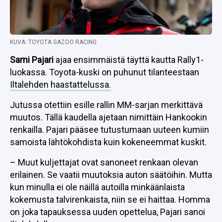
KUVA: TOYOTA GAZOO RACING
Sami Pajari
ajaa ensimmäistä täyttä kautta Rally1-
luokassa. Toyota-kuski on puhunut tilanteestaan
Iltalehden haastattelussa.
Jutussa otettiin esille rallin MM-sarjan merkittävä
muutos. Tällä kaudella ajetaan nimittäin Hankookin
renkailla. Pajari pääsee tutustumaan uuteen kumiin
samoista lähtökohdista kuin kokeneemmat kuskit.
– Muut kuljettajat ovat sanoneet renkaan olevan
erilainen. Se vaatii muutoksia auton säätöihin. Mutta
kun minulla ei ole näillä autoilla minkäänlaista
kokemusta talvirenkaista, niin se ei haittaa. Homma
on joka tapauksessa uuden opettelua, Pajari sanoi