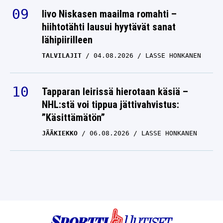
Iivo Niskasen maailma romahti –
hiihtotähti lausui hyytävät sanat
lähipiirilleen
TALVILAJIT
04.08.2026
LASSE HONKANEN
Tapparan leirissä hierotaan käsiä –
NHL:stä voi tippua jättivahvistus:
”Käsittämätön”
JÄÄKIEKKO
06.08.2026
LASSE HONKANEN