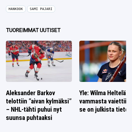
HANKOOK
SAMI PAJARI
TUOREIMMAT UUTISET
Aleksander Barkov
Yle: Wilma Heltelän
telottiin ”aivan kylmäksi”
vammasta vaiettiin 
– NHL-tähti puhui nyt
se on julkista tietoa
suunsa puhtaaksi