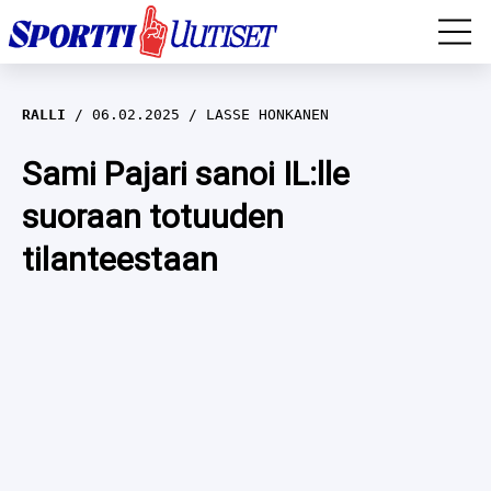
EM-YLEISURHEILU
RALLI
06.02.2025
LASSE HONKANEN
JÄÄKIEKKO
Sami Pajari sanoi IL:lle
suoraan totuuden
YLEISURHEILU
tilanteestaan
TALVILAJIT
WILMA HELTELÄ
FORMULA 1
MUSTAFE MUUSE
IIVO NISKANEN
RALLI
KERTTU NISKANEN
MUUT