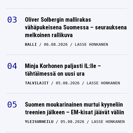
Oliver Solbergin mallirakas
vähäpukeisena Suomessa – seurauksena
melkoinen rallikuva
RALLI
06.08.2026
LASSE HONKANEN
Minja Korhonen paljasti IL:lle –
tähtäimessä on uusi ura
TALVILAJIT
05.08.2026
LASSE HONKANEN
Suomen moukarinainen murtui kyyneliin
treenien jälkeen – EM-kisat jäävät väliin
YLEISURHEILU
05.08.2026
LASSE HONKANEN