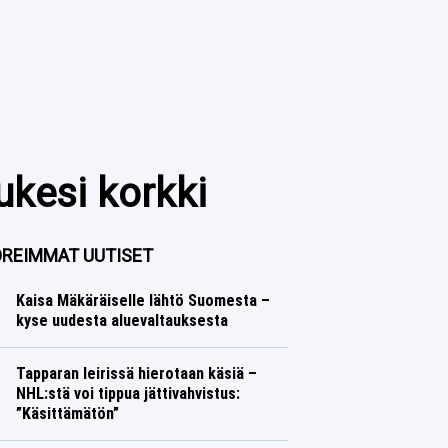
ukesi korkki
REIMMAT UUTISET
Kaisa Mäkäräiselle lähtö Suomesta –
kyse uudesta aluevaltauksesta
Talvilajit
Lasse Honkanen
Tapparan leirissä hierotaan käsiä –
NHL:stä voi tippua jättivahvistus:
”Käsittämätön”
Jääkiekko
Lasse Honkanen