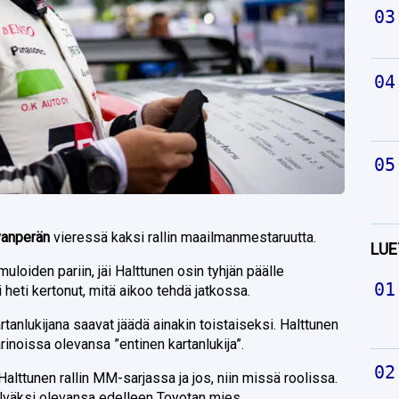
vanperän
vieressä kaksi rallin maailmanmestaruutta.
LUE
uloiden pariin, jäi Halttunen osin tyhjän päälle
heti kertonut, mitä aikoo tehdä jatkossa.
artanlukijana saavat jäädä ainakin toistaiseksi. Halttunen
arinoissa olevansa ”entinen kartanlukija”.
Halttunen rallin MM-sarjassa ja jos, niin missä roolissa.
elväksi olevansa edelleen Toyotan mies.