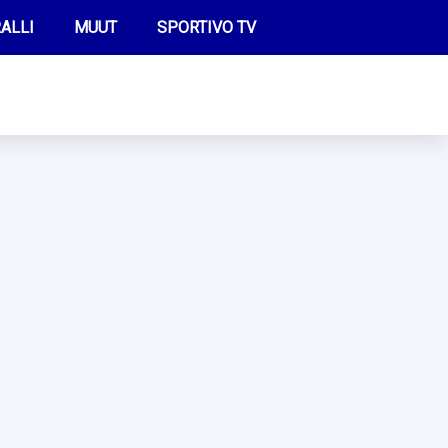
ALLI
MUUT
SPORTIVO TV
FUTIS
KAMPPAILU
OLYMPIALAISET