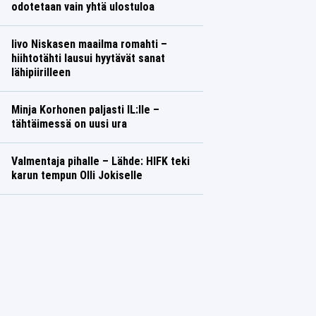
odotetaan vain yhtä ulostuloa
Iivo Niskasen maailma romahti –
hiihtotähti lausui hyytävät sanat
lähipiirilleen
Minja Korhonen paljasti IL:lle –
tähtäimessä on uusi ura
Valmentaja pihalle – Lähde: HIFK teki
karun tempun Olli Jokiselle