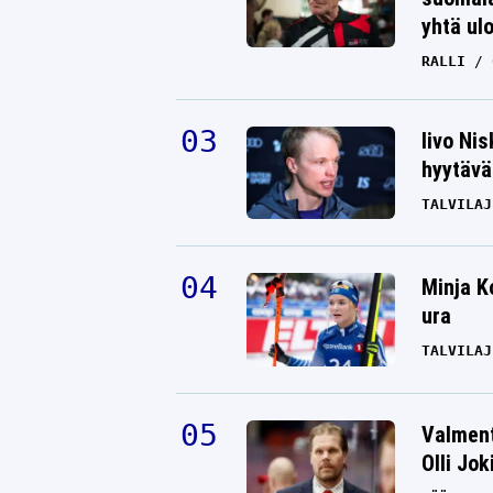
yhtä ul
RALLI
Iivo Ni
hyytävät
TALVILAJ
Minja K
ura
TALVILAJ
Valment
Olli Jok