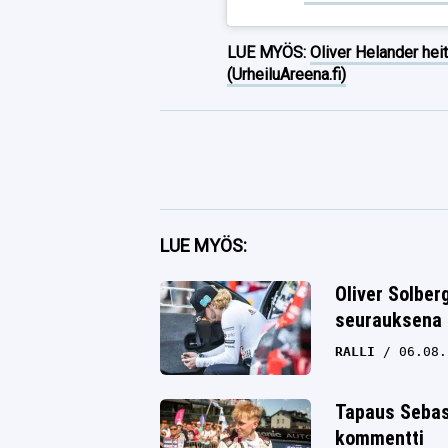
LUE MYÖS:
Oliver Helander heit
(UrheiluAreena.fi)
Facebook
LUE MYÖS:
Twitter
Oliver Solbe
seurauksena 
Whatsapp
RALLI
06.08.
Tapaus Sebas
kommentti