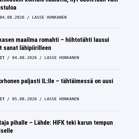
ostuloa
04.08.2026
LASSE HONKANEN
skasen maailma romahti – hiihtotähti lausui
 sanat lähipiirilleen
IT
04.08.2026
LASSE HONKANEN
orhonen paljasti IL:lle – tähtäimessä on uusi
IT
05.08.2026
LASSE HONKANEN
aja pihalle – Lähde: HIFK teki karun tempun
iselle