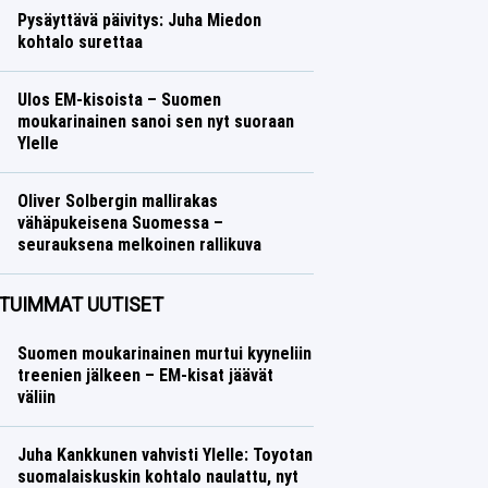
Pysäyttävä päivitys: Juha Miedon
kohtalo surettaa
Talvilajit
Lasse Honkanen
Ulos EM-kisoista – Suomen
moukarinainen sanoi sen nyt suoraan
Ylelle
Yleisurheilu
Lasse Honkanen
Oliver Solbergin mallirakas
vähäpukeisena Suomessa –
seurauksena melkoinen rallikuva
Ralli
Lasse Honkanen
TUIMMAT UUTISET
Suomen moukarinainen murtui kyyneliin
treenien jälkeen – EM-kisat jäävät
väliin
Juha Kankkunen vahvisti Ylelle: Toyotan
suomalaiskuskin kohtalo naulattu, nyt