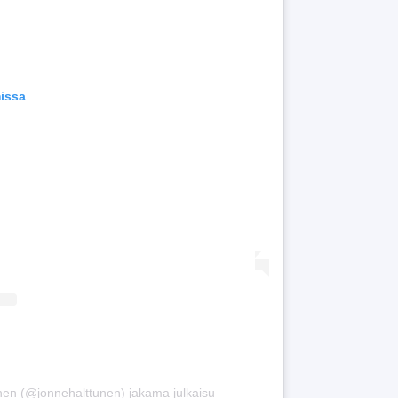
missa
nen (@jonnehalttunen) jakama julkaisu