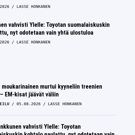
2026
LASSE HONKANEN
n vahvisti Ylelle: Toyotan suomalaiskuskin
ttu, nyt odotetaan vain yhtä ulostuloa
2026
LASSE HONKANEN
moukarinainen murtui kyyneliin treenien
– EM-kisat jäävät väliin
EILU
05.08.2026
LASSE HONKANEN
nkkunen vahvisti Ylelle: Toyotan
iskuskin kohtalo naulattu, nyt odotetaan vain