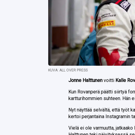
KUVA: ALL OVER PRESS
Jonne Halttunen
voitti
Kalle Ro
Kun Rovanperä päätti siirtyä form
kartturihommien suhteen. Hän ei 
Nyt näyttää selvältä, että työt k
kertoi perjantaina Instagramin t
Vielä ei ole varmuutta, jatkaako 
Halttunen teki päivityksessä s