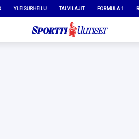
O
YLEISURHEILU
TALVILAJIT
FORMULA 1
R
WILMA HELTELÄ
IIVO NISKANEN
MUSTAFE MUUSE
KERTTU NISKANEN