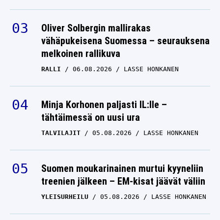
Oliver Solbergin mallirakas
vähäpukeisena Suomessa – seurauksena
melkoinen rallikuva
RALLI
06.08.2026
LASSE HONKANEN
Minja Korhonen paljasti IL:lle –
tähtäimessä on uusi ura
TALVILAJIT
05.08.2026
LASSE HONKANEN
Suomen moukarinainen murtui kyyneliin
treenien jälkeen – EM-kisat jäävät väliin
YLEISURHEILU
05.08.2026
LASSE HONKANEN