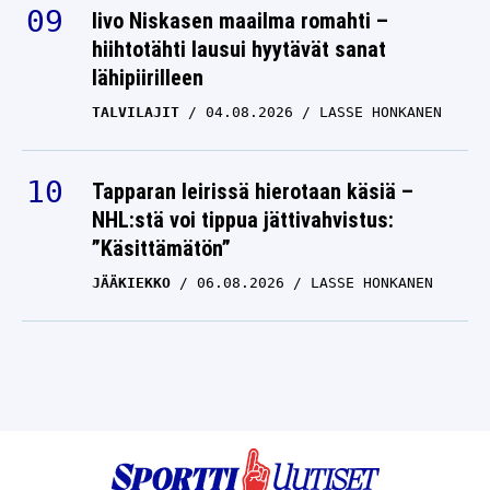
Iivo Niskasen maailma romahti –
hiihtotähti lausui hyytävät sanat
lähipiirilleen
TALVILAJIT
04.08.2026
LASSE HONKANEN
Tapparan leirissä hierotaan käsiä –
NHL:stä voi tippua jättivahvistus:
”Käsittämätön”
JÄÄKIEKKO
06.08.2026
LASSE HONKANEN