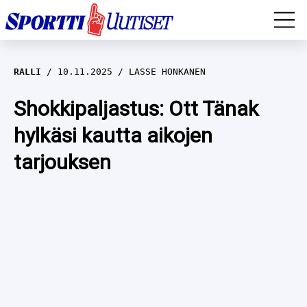
EM-YLEISURHEILU
RALLI
10.11.2025
LASSE HONKANEN
JÄÄKIEKKO
Shokkipaljastus: Ott Tänak
hylkäsi kautta aikojen
YLEISURHEILU
tarjouksen
TALVILAJIT
WILMA HELTELÄ
FORMULA 1
MUSTAFE MUUSE
IIVO NISKANEN
RALLI
KERTTU NISKANEN
MUUT