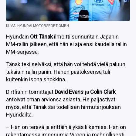
KUVA: HYUNDAI MOTORSPORT GMBH
Hyundain
Ott Tänak
ilmoitti sunnuntain Japanin
MM-rallin jälkeen, että hän ei aja ensi kaudella rallin
MM-sarjassa.
Tänak teki selväksi, että hän voi tehdä vielä paluun
takaisin rallin pariin. Hänen päätöksensä tuli
kuitenkin isona shokkina.
Dirtfishin toimittajat
David Evans
ja
Colin Clark
antoivat oman arvionsa asiasta. He paljastivat
myös, että Tänak sai todellisen hirmutarjouksen
Hyundailta.
– Hän on terävä ja erittäin älykäs liikemies. Hän on
rakentamassa imperiumia Viroon ja mahdollisesti