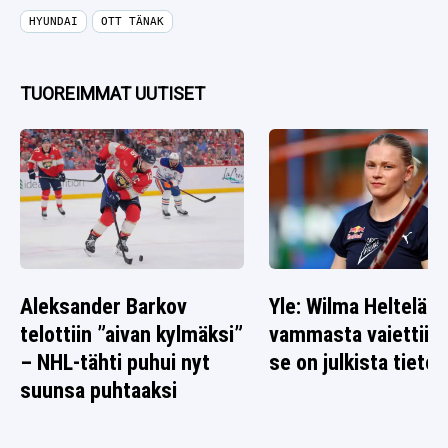
HYUNDAI
OTT TÄNAK
TUOREIMMAT UUTISET
Aleksander Barkov
Yle: Wilma Heltelän
telottiin ”aivan kylmäksi”
vammasta vaiettiin 
– NHL-tähti puhui nyt
se on julkista tietoa
suunsa puhtaaksi