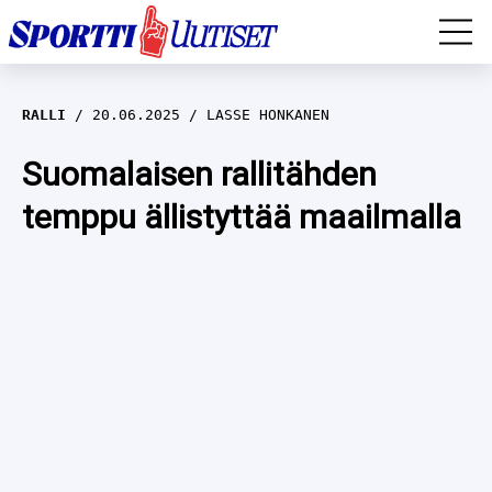
EM-YLEISURHEILU
RALLI
20.06.2025
LASSE HONKANEN
JÄÄKIEKKO
Suomalaisen rallitähden
temppu ällistyttää maailmalla
YLEISURHEILU
TALVILAJIT
WILMA HELTELÄ
FORMULA 1
MUSTAFE MUUSE
IIVO NISKANEN
RALLI
KERTTU NISKANEN
MUUT