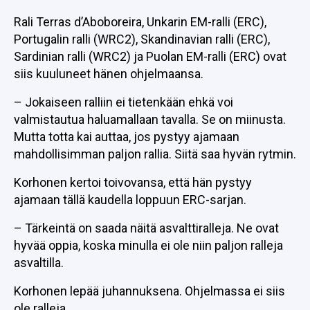
Rali Terras d’Aboboreira, Unkarin EM-ralli (ERC),
Portugalin ralli (WRC2), Skandinavian ralli (ERC),
Sardinian ralli (WRC2) ja Puolan EM-ralli (ERC) ovat
siis kuuluneet hänen ohjelmaansa.
– Jokaiseen ralliin ei tietenkään ehkä voi
valmistautua haluamallaan tavalla. Se on miinusta.
Mutta totta kai auttaa, jos pystyy ajamaan
mahdollisimman paljon rallia. Siitä saa hyvän rytmin.
Korhonen kertoi toivovansa, että hän pystyy
ajamaan tällä kaudella loppuun ERC-sarjan.
– Tärkeintä on saada näitä asvalttiralleja. Ne ovat
hyvää oppia, koska minulla ei ole niin paljon ralleja
asvaltilla.
Korhonen lepää juhannuksena. Ohjelmassa ei siis
ole ralleja.