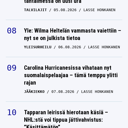
tähtäimessä on uusi ura
TALVILAJIT
05.08.2026
LASSE HONKANEN
Yle: Wilma Heltelän vammasta vaiettiin –
nyt se on julkista tietoa
YLEISURHEILU
06.08.2026
LASSE HONKANEN
Carolina Hurricanesissa vihataan nyt
suomalaispelaajaa – tämä temppu ylitti
rajan
JÄÄKIEKKO
07.08.2026
LASSE HONKANEN
Tapparan leirissä hierotaan käsiä –
NHL:stä voi tippua jättivahvistus:
”Käsittämätön”