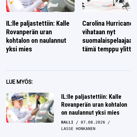
IL:lle paljastettiin: Kalle
Carolina Hurricanes
Rovanperän uran
vihataan nyt
kohtalon on naulannut
suomalaispelaajaa 
yksi mies
tämä temppu ylitti r
LUE MYÖS:
IL:lle paljastettiin: Kalle
Rovanperän uran kohtalon
on naulannut yksi mies
RALLI
07.08.2026
LASSE HONKANEN