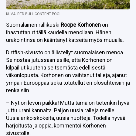
KUVA: RED BULL CONTENT POOL
Suomalainen rallikuski
Roope Korhonen
on
ihastuttanut tällä kaudella menollaan. Hänen
urakointinsa on kääntänyt katseita myös muualla.
Dirtfish-sivusto on ällistellyt suomalaisen menoa.
Se nostaa jutussaan esille, että Korhonen on
kilpaillut kuutena seitsemästä edellisestä
viikonlopusta. Korhonen on vaihtanut talleja, ajanut
ympäri Eurooppaa sekä totutellut eri olosuhteisiin ja
renkaisiin.
– Nyt on levon paikka! Mutta tämä on tietenkin hyvä
juttu urani kannalta. Paljon uusia ralleja meille.
Uusia erikoiskokeita, uusia nuotteja. Todella hyvää
harjoitusta ja oppia, kommentoi Korhonen
sivustolle.