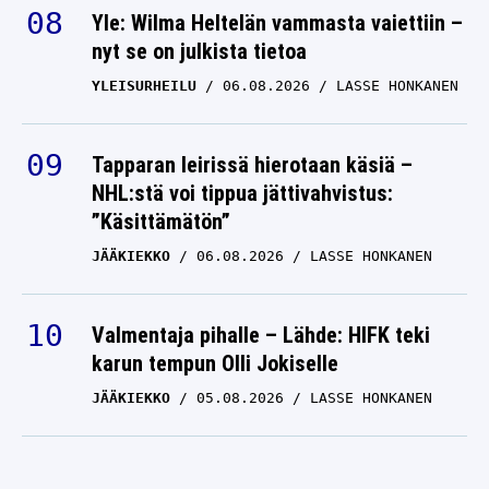
Yle: Wilma Heltelän vammasta vaiettiin –
nyt se on julkista tietoa
YLEISURHEILU
06.08.2026
LASSE HONKANEN
Tapparan leirissä hierotaan käsiä –
NHL:stä voi tippua jättivahvistus:
”Käsittämätön”
JÄÄKIEKKO
06.08.2026
LASSE HONKANEN
Valmentaja pihalle – Lähde: HIFK teki
karun tempun Olli Jokiselle
JÄÄKIEKKO
05.08.2026
LASSE HONKANEN