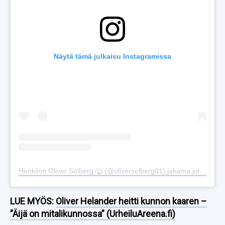
Näytä tämä julkaisu Instagramissa
Henkilön Oliver Solberg 🐺 (@oliversolberg01) jakama julkaisu
LUE MYÖS:
Oliver Helander heitti kunnon kaaren –
”Äijä on mitalikunnossa” (UrheiluAreena.fi)