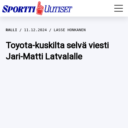
EM-YLEISURHEILU
RALLI
11.12.2024
LASSE HONKANEN
JÄÄKIEKKO
Toyota-kuskilta selvä viesti
Jari-Matti Latvalalle
YLEISURHEILU
TALVILAJIT
WILMA HELTELÄ
FORMULA 1
MUSTAFE MUUSE
IIVO NISKANEN
RALLI
KERTTU NISKANEN
MUUT