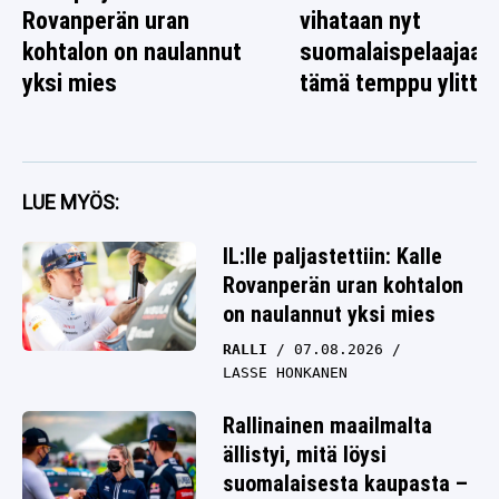
Rovanperän uran
vihataan nyt
kohtalon on naulannut
suomalaispelaajaa 
yksi mies
tämä temppu ylitti r
LUE MYÖS:
IL:lle paljastettiin: Kalle
Rovanperän uran kohtalon
on naulannut yksi mies
RALLI
07.08.2026
LASSE HONKANEN
Rallinainen maailmalta
ällistyi, mitä löysi
suomalaisesta kaupasta –