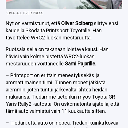
KUVA: ALL OVER PRESS
Nyt on varmistunut, että
Oliver Solberg
siirtyy ensi
kaudella Skodalta Printsport Toyotalle. Hän
tavoittelee WRC2-luokan mestaruutta.
Ruotsalaisella on takanaan loistava kausi. Hän
hävisi vain kolme pistettä WRC2-luokan
mestaruuden voittaneelle
Sami Pajarille.
– Printsport on erittäin menestyksekäs ja
ammattimainen tiimi. Tunnen monet jätkistä
aiemmin, joten tuntui järkevältä lähteä heidän
mukaansa. Tiedämme tietenkin myös Toyota GR
Yaris Rally2 -autosta. On uskomatonta ajatella, että
tämä auto valmistui vain 11 kuukautta sitten.
– Tiedän, että auto on nopea. Tiedän, kuinka kovaa