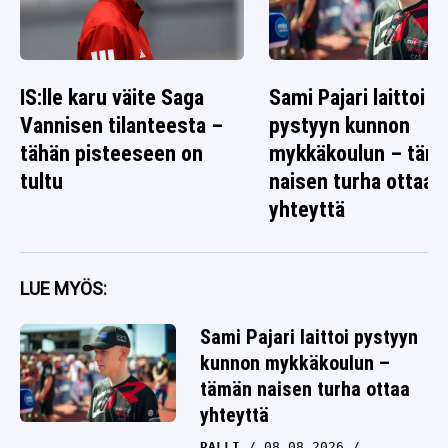
IS:lle karu väite Saga
Sami Pajari laittoi
Vannisen tilanteesta –
pystyyn kunnon
tähän pisteeseen on
mykkäkoulun – täm
tultu
naisen turha ottaa
yhteyttä
LUE MYÖS:
Sami Pajari laittoi pystyyn
kunnon mykkäkoulun –
tämän naisen turha ottaa
yhteyttä
RALLI
08.08.2026