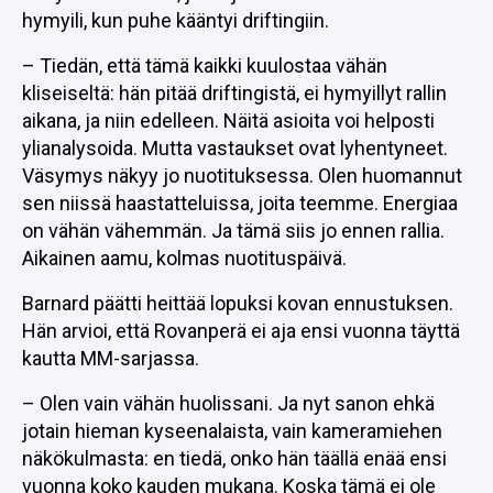
hymyili, kun puhe kääntyi driftingiin.
– Tiedän, että tämä kaikki kuulostaa vähän
kliseiseltä: hän pitää driftingistä, ei hymyillyt rallin
aikana, ja niin edelleen. Näitä asioita voi helposti
ylianalysoida. Mutta vastaukset ovat lyhentyneet.
Väsymys näkyy jo nuotituksessa. Olen huomannut
sen niissä haastatteluissa, joita teemme. Energiaa
on vähän vähemmän. Ja tämä siis jo ennen rallia.
Aikainen aamu, kolmas nuotituspäivä.
Barnard päätti heittää lopuksi kovan ennustuksen.
Hän arvioi, että Rovanperä ei aja ensi vuonna täyttä
kautta MM-sarjassa.
– Olen vain vähän huolissani. Ja nyt sanon ehkä
jotain hieman kyseenalaista, vain kameramiehen
näkökulmasta: en tiedä, onko hän täällä enää ensi
vuonna koko kauden mukana. Koska tämä ei ole