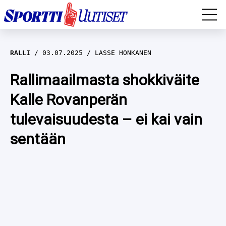
EM-YLEISURHEILU
RALLI
03.07.2025
LASSE HONKANEN
JÄÄKIEKKO
Rallimaailmasta shokkiväite
Kalle Rovanperän
YLEISURHEILU
tulevaisuudesta – ei kai vain
TALVILAJIT
WILMA HELTELÄ
sentään
FORMULA 1
MUSTAFE MUUSE
IIVO NISKANEN
RALLI
KERTTU NISKANEN
MUUT