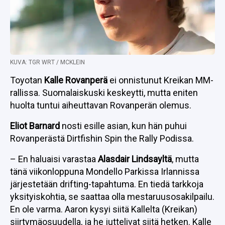
KUVA: TGR WRT / MCKLEIN
Toyotan
Kalle Rovanperä
ei onnistunut Kreikan MM-
rallissa. Suomalaiskuski keskeytti, mutta eniten
huolta tuntui aiheuttavan Rovanperän olemus.
Eliot Barnard
nosti esille asian, kun hän puhui
Rovanperästä Dirtfishin Spin the Rally Podissa.
– En haluaisi varastaa
Alasdair Lindsayltä
, mutta
tänä viikonloppuna Mondello Parkissa Irlannissa
järjestetään drifting-tapahtuma. En tiedä tarkkoja
yksityiskohtia, se saattaa olla mestaruusosakilpailu.
En ole varma. Aaron kysyi siitä Kallelta (Kreikan)
siirtymäosuudella, ja he juttelivat siitä hetken. Kalle