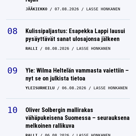
JÄÄKIEKKO
07.08.2026
LASSE HONKANEN
Kulissipaljastus: Esapekka Lappi lausui
pysäyttävät sanat ulosajonsa jälkeen
RALLI
08.08.2026
LASSE HONKANEN
Yle: Wilma Heltelän vammasta vaiettiin –
nyt se on julkista tietoa
YLEISURHEILU
06.08.2026
LASSE HONKANEN
Oliver Solbergin mallirakas
vähäpukeisena Suomessa – seurauksena
melkoinen rallikuva
RALLI
06.08.2026
LASSE HONKANEN