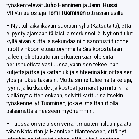
työskentelevät
Juho Hänninen
ja
Janni Hussi
.
MTV:n selostaja
Tomi Tuominen
otti asian esille.
– Nyt tuli aika ikävän suoraan kyllä (Katsutalta), että
ei pysty ajamaan tällaisilla merkinnöillä. Nyt on tullut
kyllä aivan sutta ja sekundaa niin sanotusti tuonne
nuottivihkoon etuautoryhmältä Siis korostetaan
jälleen, eli etuautohan ei kuitenkaan ole siitä
perusnuotista vastuussa, vaan sen tekee ihan
kuljettaja itse ja kartanlukija sihteerinä kirjoittaa sen
ylös ja lukee takaisin. Mutta sinne tulee näitä kelejä,
ryynit ja liukkaudet ja kosteat ja märät ja mitä ikinä
siellä nyt sitten onkaan, selvitti kartturina itsekin
työskennellyt Tuominen, joka ei malttanut olla
palaamatta aiheeseen myöhemmin:
– Tuossa on vielä sen verran, muuten haluan palata
tähän Katsutan ja Hännisen tilanteeseen, että nyt