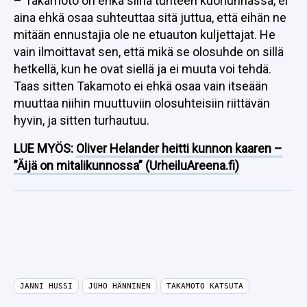
– Takamoto on ehkä siinä tunteen kuohunnassa, ei
aina ehkä osaa suhteuttaa sitä juttua, että eihän ne
mitään ennustajia ole ne etuauton kuljettajat. He
vain ilmoittavat sen, että mikä se olosuhde on sillä
hetkellä, kun he ovat siellä ja ei muuta voi tehdä.
Taas sitten Takamoto ei ehkä osaa vain itseään
muuttaa niihin muuttuviin olosuhteisiin riittävän
hyvin, ja sitten turhautuu.
LUE MYÖS:
Oliver Helander heitti kunnon kaaren –
”Äijä on mitalikunnossa” (UrheiluAreena.fi)
JANNI HUSSI
JUHO HÄNNINEN
TAKAMOTO KATSUTA