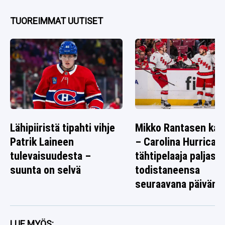
TUOREIMMAT UUTISET
Lähipiiristä tipahti vihje
Mikko Rantasen ka
Patrik Laineen
– Carolina Hurrican
tulevaisuudesta –
tähtipelaaja paljasti
suunta on selvä
todistaneensa
seuraavana päivänä
jotain poikkeukselli
LUE MYÖS: