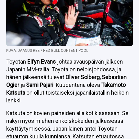
KUVA: JAANUS REE / RED BULL CONTENT POOL
Toyotan
Elfyn Evans
johtaa avauspäivän jälkeen
Japanin MM-rallia. Toyota on neloisjohdossa, ja
hänen jälkeensä tulevat
Oliver Solberg, Sebastien
Ogier
ja
Sami Pajari
. Kuudentena oleva
Takamoto
Katsuta
on ollut toistaiseksi japanilaistallin heikoin
lenkki.
Katsuta on kovien paineiden alla kotikisassaan. Se
näkyi myös miehen erikoiskokeiden jälkeisessä
käyttäytymisessä. Japanilainen antoi Toyotan
etuauton kuulla kunniansa. Katsutan etuautossa