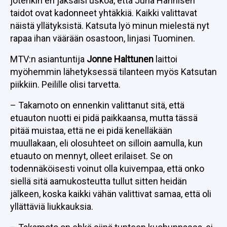
jotenkin en jaksaisi uskoa, että Juha Hännisen
taidot ovat kadonneet yhtäkkiä. Kaikki valittavat
näistä yllätyksistä. Katsuta lyö minun mielestä nyt
rapaa ihan väärään osastoon, linjasi Tuominen.
MTV:n asiantuntija
Jonne Halttunen
laittoi
myöhemmin lähetyksessä tilanteen myös Katsutan
piikkiin. Peilille olisi tarvetta.
– Takamoto on ennenkin valittanut sitä, että
etuauton nuotti ei pidä paikkaansa, mutta tässä
pitää muistaa, että ne ei pidä kenelläkään
muullakaan, eli olosuhteet on silloin aamulla, kun
etuauto on mennyt, olleet erilaiset. Se on
todennäköisesti voinut olla kuivempaa, että onko
siellä sitä aamukosteutta tullut sitten heidän
jälkeen, koska kaikki vähän valittivat samaa, että oli
yllättäviä liukkauksia.