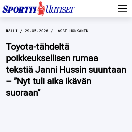
EM-YLEISURHEILU
RALLI
29.05.2026
LASSE HONKANEN
JÄÄKIEKKO
Toyota-tähdeltä
poikkeuksellisen rumaa
YLEISURHEILU
tekstiä Janni Hussin suuntaan
TALVILAJIT
WILMA HELTELÄ
– ”Nyt tuli aika ikävän
FORMULA 1
MUSTAFE MUUSE
IIVO NISKANEN
suoraan”
RALLI
KERTTU NISKANEN
MUUT