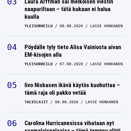
Laura Arffman sai melkoisen viestin
naapuriltaan – tätä kukaan ei halua
kuulla
YLEISURHEILU
08.08.2026
LASSE HONKANEN
Pöydälle tyly tieto Alisa Vainiosta aivan
EM-kisojen alla
YLEISURHEILU
07.08.2026
LASSE HONKANEN
Iivo Niskasen ikävä käytös kuohuttaa –
tämä raja oli pakko vetää
TALVILAJIT
08.08.2026
LASSE HONKANEN
Carolina Hurricanesissa vihataan nyt
suomalaispelaajaa – tämä temppu ylitti