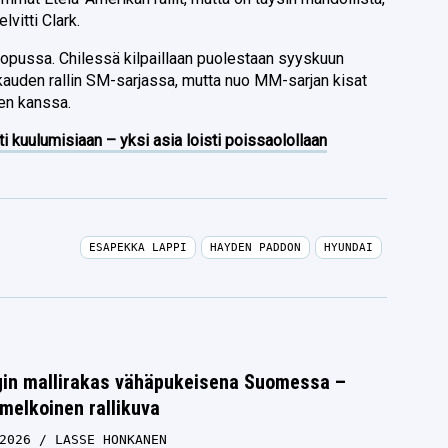
lvitti Clark.
 lopussa. Chilessä kilpaillaan puolestaan syyskuun
 kauden rallin SM-sarjassa, mutta nuo MM-sarjan kisat
ien kanssa.
ti kuulumisiaan – yksi asia loisti poissaolollaan
ESAPEKKA LAPPI
HAYDEN PADDON
HYUNDAI
rgin mallirakas vähäpukeisena Suomessa –
melkoinen rallikuva
2026
LASSE HONKANEN