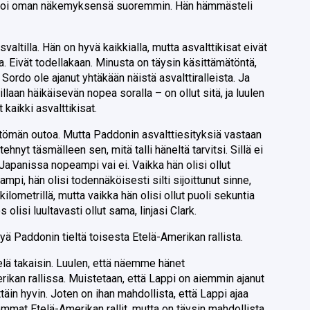
oi oman näkemyksensä suoremmin. Hän hämmästeli
asvaltilla. Hän on hyvä kaikkialla, mutta asvalttikisat eivät
a. Eivät todellakaan. Minusta on täysin käsittämätöntä,
ä Sordo ole ajanut yhtäkään näistä asvalttiralleista. Ja
aan häikäisevän nopea soralla – on ollut sitä, ja luulen
 kaikki asvalttikisat.
ttömän outoa. Mutta Paddonin asvalttiesityksiä vastaan
hnyt täsmälleen sen, mitä talli häneltä tarvitsi. Sillä ei
 Japanissa nopeampi vai ei. Vaikka hän olisi ollut
i, hän olisi todennäköisesti silti sijoittunut sinne,
kilometrillä, mutta vaikka hän olisi ollut puoli sekuntia
olisi luultavasti ollut sama, linjasi Clark.
tyä Paddonin tieltä toisesta Etelä-Amerikan rallista.
lä takaisin. Luulen, että näemme hänet
an rallissa. Muistetaan, että Lappi on aiemmin ajanut
täin hyvin. Joten on ihan mahdollista, että Lappi ajaa
mmat Etelä-Amerikan rallit, mutta on täysin mahdollista,