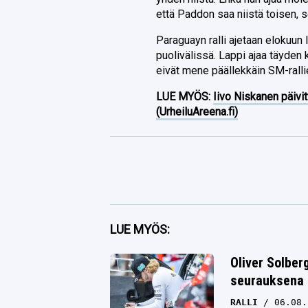
että Paddon saa niistä toisen, se
Paraguayn ralli ajetaan elokuun
puolivälissä. Lappi ajaa täyden
eivät mene päällekkäin SM-rall
LUE MYÖS:
Iivo Niskanen päivit
(UrheiluAreena.fi)
Facebook
LUE MYÖS:
Twitter
Oliver Solbe
seurauksena 
Whatsapp
RALLI
06.08.