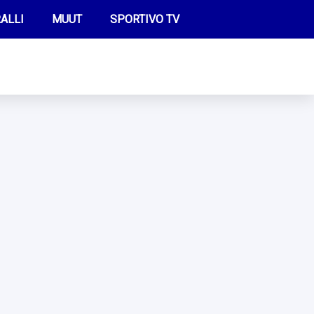
ALLI
MUUT
SPORTIVO TV
FUTIS
KAMPPAILU
OLYMPIALAISET