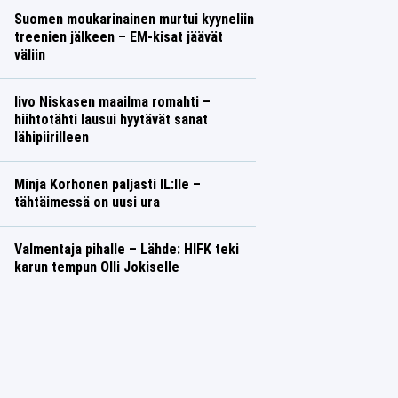
Suomen moukarinainen murtui kyyneliin
treenien jälkeen – EM-kisat jäävät
väliin
Iivo Niskasen maailma romahti –
hiihtotähti lausui hyytävät sanat
lähipiirilleen
Minja Korhonen paljasti IL:lle –
tähtäimessä on uusi ura
Valmentaja pihalle – Lähde: HIFK teki
karun tempun Olli Jokiselle