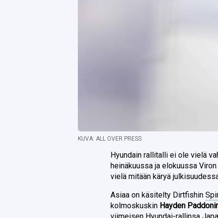
KUVA: ALL OVER PRESS
Hyundain rallitalli ei ole vielä 
heinäkuussa ja elokuussa Viron 
vielä mitään käryä julkisuudessa
Asiaa on käsitelty Dirtfishin
Spi
kolmoskuskin
Hayden Paddoni
viimeisen Hyundai-rallinsa Japa