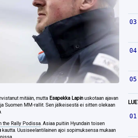
vahvistanut mitään, mutta
Esapekka Lapin
uskotaan ajavan
LUE
ja Suomen MM-rallit. Sen jälkeisestä ei sitten olekaan
.
n the Rally Podissa
. Asiaa puitiin Hyundain toisen
n
kautta. Uusiseelantilainen ajoi sopimuksensa mukaan
nissa.