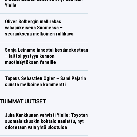
Ylelle
Yleisurheilu
Lasse Honkanen
Oliver Solbergin mallirakas
vähäpukeisena Suomessa –
seurauksena melkoinen rallikuva
Ralli
Lasse Honkanen
Sonja Leinamo innostui kesämekostaan
– laittoi pystyyn kunnon
muotinäytöksen faneille
Talvilajit
Lasse Honkanen
Tapaus Sebastien Ogier – Sami Pajarin
suusta melkoinen kommentti
Ralli
Lasse Honkanen
TUIMMAT UUTISET
Juha Kankkunen vahvisti Ylelle: Toyotan
suomalaiskuskin kohtalo naulattu, nyt
odotetaan vain yhtä ulostuloa