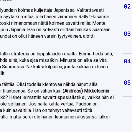
yundain kolmas kuljettaja Japanissa. Valitettavasti
on syytä korostaa, olla hänen viimeinen Rally1-kisansa
koski nimenomaan näitä kolmea asvalttirallia: Monte
lopun Japania. Hän on selvästi erittäin halukas saamaan
ndai on ollut häneen varsin tyytyväinen, aloitti
tallin strategia on loppukauden osalta. Emme tiedä sitä,
ehdä siitä, kuka ajaa missäkin. Minusta on aika selvää,
a Suomessa. Ne kaksi kilpailua, joista kukaan ei tunnu
it.
n tähtää. Olisi todella kiehtovaa nähdä hänet sillä
 tilanteensa. Se on vähän kuin (
Andreas) Mikkelsenin
ö? Hänet leimattiin asvalttispesialistiksi, vaikka hän ei
 ole sellainen. Jos näitä kahta vertaa, Paddon on
kuin asvaltilla. Hän on tehnyt valtavasti töitä
tilla, mutta se ei ole hänen luontainen alustansa, jatkoi