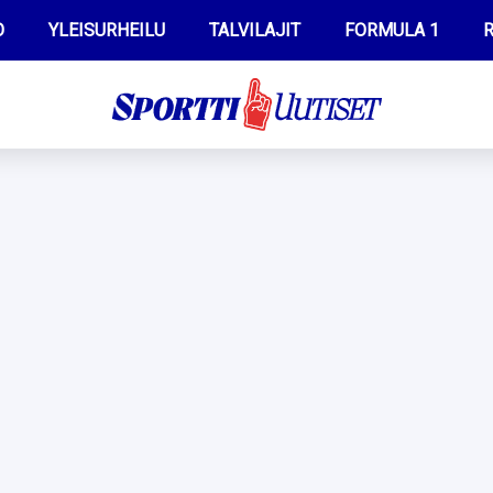
O
YLEISURHEILU
TALVILAJIT
FORMULA 1
R
WILMA HELTELÄ
IIVO NISKANEN
MUSTAFE MUUSE
KERTTU NISKANEN