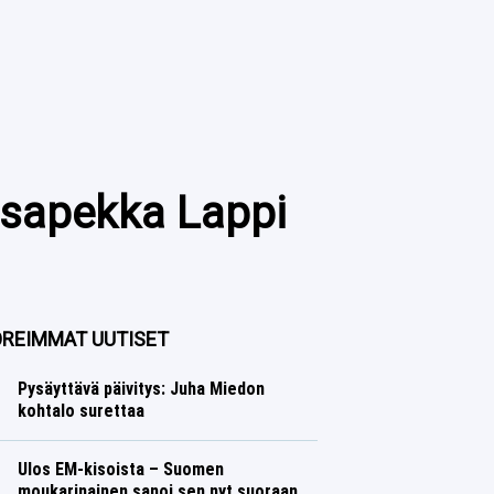
 Esapekka Lappi
REIMMAT UUTISET
Pysäyttävä päivitys: Juha Miedon
kohtalo surettaa
Talvilajit
Lasse Honkanen
Ulos EM-kisoista – Suomen
moukarinainen sanoi sen nyt suoraan