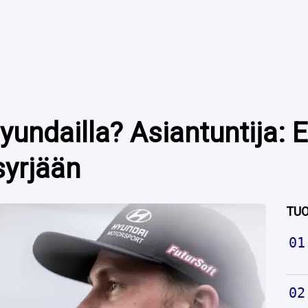
yundailla? Asiantuntija:
syrjään
TUO