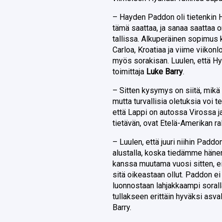
– Hayden Paddon oli tietenkin H
tämä saattaa, ja sanaa saattaa 
tallissa. Alkuperäinen sopimus 
Carloa, Kroatiaa ja viime viikon
myös sorakisan. Luulen, että Hyu
toimittaja
Luke Barry
.
– Sitten kysymys on siitä, mikä 
mutta turvallisia oletuksia voi t
että Lappi on autossa Virossa j
tietävän, ovat Etelä-Amerikan rall
– Luulen, että juuri niihin Paddo
alustalla, koska tiedämme hänen
kanssa muutama vuosi sitten, eik
sitä oikeastaan ollut. Paddon ei
luonnostaan lahjakkaampi soralla 
tullakseen erittäin hyväksi asval
Barry.