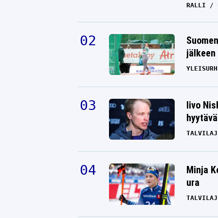
RALLI
Suomen 
jälkeen 
YLEISURH
Iivo Ni
hyytävät
TALVILAJ
Minja K
ura
TALVILAJ