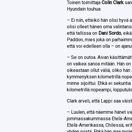
Toinen toimittaja
Colin Clark
san
Hyundain touhua.
– Ei niin, etteikö hän olisi hyvä 
olisi olleet hänen oma valintans
että tallissa on
Dani Sordo
, eik
Paddon, mies joka on parhaimmill
että voi edelleen olla – on ajanut
– Se on outoa. Aivan käsittämä
on vaikea sanoa mitään. Hän on te
oikeastaan ollut väliä, oliko hän
kymmenyksen kilometrillä nopeamp
minne sijoittui. Ehkä ei sekuntia 
kilometrillä nopeampi, lopputulos 
Clark arveli, että Lappi saa väis
– Luulen, että näemme hänet vie
jommassakummassa Etelä-Amerik
Etelä-Amerikassa, Chilessä, erit
yhden niistä. Ehkä hän ajaa mole