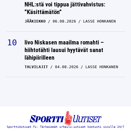
NHL:stä voi tippua jättivahvistus:
”Käsittämätön”
JÄÄKIEKKO
06.08.2026
LASSE HONKANEN
Iivo Niskasen maailma romahti –
hiihtotähti lausui hyytävät sanat
lähipiirilleen
TALVILAJIT
04.08.2026
LASSE HONKANEN
SporttiUutiset.fi: Tärkeimmät urheilu-uutiset kootusti sinulle 24/7