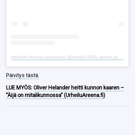
Henkilön Henna Lauhasmaa (@hensku3000) jakama julkaisu
Päivitys tästä.
LUE MYÖS:
Oliver Helander heitti kunnon kaaren –
”Äijä on mitalikunnossa” (UrheiluAreena.fi)