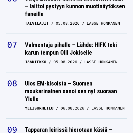
– laittoi pystyyn kunnon muotinäytöksen
faneille
TALVILAJIT
05.08.2026
LASSE HONKANEN
Valmentaja pihalle – Lähde: HIFK teki
karun tempun Olli Jokiselle
JÄÄKIEKKO
05.08.2026
LASSE HONKANEN
Ulos EM-kisoista – Suomen
moukarinainen sanoi sen nyt suoraan
Ylelle
YLEISURHEILU
06.08.2026
LASSE HONKANEN
Tapparan leirissä hierotaan käsiä –