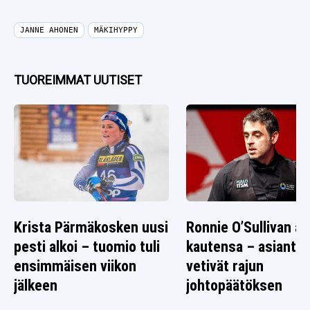
JANNE AHONEN
MÄKIHYPPY
TUOREIMMAT UUTISET
Krista Pärmäkosken uusi
Ronnie O’Sullivan alo
pesti alkoi – tuomio tuli
kautensa – asiantun
ensimmäisen viikon
vetivät rajun
jälkeen
johtopäätöksen