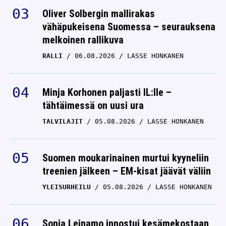
Oliver Solbergin mallirakas
vähäpukeisena Suomessa – seurauksena
melkoinen rallikuva
RALLI
06.08.2026
LASSE HONKANEN
Minja Korhonen paljasti IL:lle –
tähtäimessä on uusi ura
TALVILAJIT
05.08.2026
LASSE HONKANEN
Suomen moukarinainen murtui kyyneliin
treenien jälkeen – EM-kisat jäävät väliin
YLEISURHEILU
05.08.2026
LASSE HONKANEN
Sonja Leinamo innostui kesämekostaan