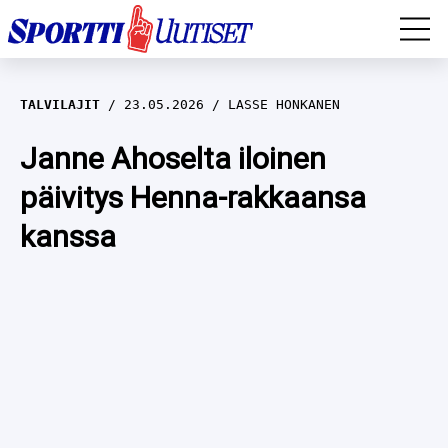
EM-YLEISURHEILU
TALVILAJIT
23.05.2026
LASSE HONKANEN
JÄÄKIEKKO
Janne Ahoselta iloinen
päivitys Henna-rakkaansa
YLEISURHEILU
kanssa
TALVILAJIT
WILMA HELTELÄ
FORMULA 1
MUSTAFE MUUSE
IIVO NISKANEN
RALLI
KERTTU NISKANEN
MUUT