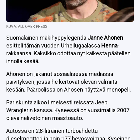
KUVA: ALL OVER PRESS
Suomalainen mäkihyppylegenda
Janne Ahonen
esitteli tämän vuoden Urheilugaalassa
Henna
-
rakkaansa. Kaksikko odottaa nyt kaikesta päätellen
innolla kesää.
Ahonen on jakanut sosiaalisessa mediassa
päivityksen, jossa he kertovat olevan valmiita
kesään. Pääroolissa on Ahosen näyttävä menopeli.
Pariskunta aikoo ilmeisesti reissata Jeep
Wranglerin kanssa. Kyseessä on vuosimallia 2007
oleva nelivetoinen maastoauto.
Autossa on 2,8-litrainen turboahdettu
dieselmoottori ja noin 177 hevosvoimaa. Kyseinen