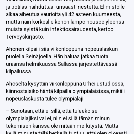
ja potilas haihduttaa runsaasti nestettä. Elimistölle
alkaa aiheutua vaurioita yli 42 asteen kuumeesta,
mutta näin korkealle kehon lämpö nousee yleensä
muista syistä kuin infektiosairaudesta, kertoo
Terveyskirjasto.
Ahonen kilpaili siis viikonloppuna nopeuslaskun
puolella Seinäjoella. Hän haluaa jatkaa tuota
uraansa helmikuussa Sallassa järjestettävässä
kilpailussa.
Ahoselta kysyttiin viikonloppuna Urheilustudiossa,
kiinnostaisiko häntä kilpailla olympialaisissa, mikäli
nopeuslaskusta tulee olympialaji.
– Sanotaan, että ei sillä, että tuleeko se
olympialajiksi vai ei, niin ei sillä tämän minun
tekemisen kanssa ole mitään merkitystä. Mutta
kyllä minusta tällä hetkellä tuntuu, että olen oikeasti