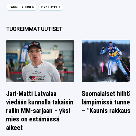
JANNE AHONEN
MÄKIHYPPY
TUOREIMMAT UUTISET
Jari-Matti Latvalaa
Suomalaiset hiihtäj
viedään kunnolla takaisin
lämpimissä tunnelm
rallin MM-sarjaan – yksi
– ”Kaunis rakkausta
mies on estämässä
aikeet