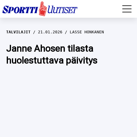
EM-YLEISURHEILU
TALVILAJIT
21.01.2026
LASSE HONKANEN
JÄÄKIEKKO
Janne Ahosen tilasta
huolestuttava päivitys
YLEISURHEILU
TALVILAJIT
WILMA HELTELÄ
FORMULA 1
MUSTAFE MUUSE
IIVO NISKANEN
RALLI
KERTTU NISKANEN
MUUT