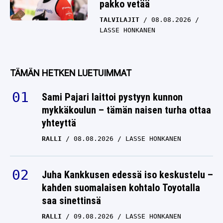
pakko vetää
TALVILAJIT
08.08.2026
LASSE HONKANEN
TÄMÄN HETKEN LUETUIMMAT
Sami Pajari laittoi pystyyn kunnon
mykkäkoulun – tämän naisen turha ottaa
yhteyttä
RALLI
08.08.2026
LASSE HONKANEN
Juha Kankkusen edessä iso keskustelu –
kahden suomalaisen kohtalo Toyotalla
saa sinettinsä
RALLI
09.08.2026
LASSE HONKANEN