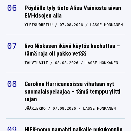
Pöydälle tyly tieto Alisa Vainiosta aivan
EM-kisojen alla
YLEISURHEILU
07.08.2026
LASSE HONKANEN
Iivo Niskasen ikävä käytös kuohuttaa –
tämä raja oli pakko vetää
TALVILAJIT
08.08.2026
LASSE HONKANEN
Carolina Hurricanesissa vihataan nyt
suomalaispelaajaa – tämä temppu ylitti
rajan
JÄÄKIEKKO
07.08.2026
LASSE HONKANEN
HIFK-pomo pamahti paikalle pukukoppiin