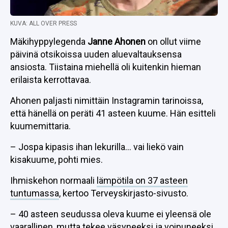
KUVA: ALL OVER PRESS
Mäkihyppylegenda
Janne Ahonen
on ollut viime
päivinä otsikoissa uuden aluevaltauksensa
ansiosta. Tiistaina miehellä oli kuitenkin hieman
erilaista kerrottavaa.
Ahonen paljasti nimittäin Instagramin tarinoissa,
että hänellä on peräti 41 asteen kuume. Hän esitteli
kuumemittaria.
– Jospa kipasis ihan lekurilla… vai liekö vain
kisakuume, pohti mies.
Ihmiskehon normaali
lämpötila on 37 asteen
tuntumassa
, kertoo Terveyskirjasto-sivusto.
– 40 asteen seudussa oleva kuume ei yleensä ole
vaarallinen, mutta tekee väsyneeksi ja voipuneeksi,