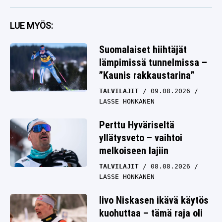
LUE MYÖS:
Suomalaiset hiihtäjät
lämpimissä tunnelmissa –
”Kaunis rakkaustarina”
TALVILAJIT
09.08.2026
LASSE HONKANEN
Perttu Hyväriseltä
yllätysveto – vaihtoi
melkoiseen lajiin
TALVILAJIT
08.08.2026
LASSE HONKANEN
Iivo Niskasen ikävä käytös
kuohuttaa – tämä raja oli