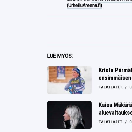
(UrheiluAreena.fi)
Facebook
LUE MYÖS:
Twitter
Krista Pärmäk
ensimmäisen 
Whatsapp
TALVILAJIT
0
Kaisa Mäkärä
aluevaltauks
TALVILAJIT
0