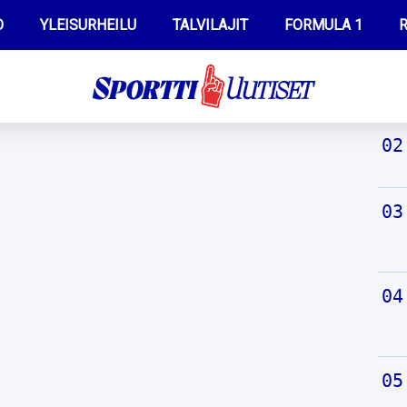
O
YLEISURHEILU
TALVILAJIT
FORMULA 1
R
TUO
WILMA HELTELÄ
IIVO NISKANEN
MUSTAFE MUUSE
KERTTU NISKANEN