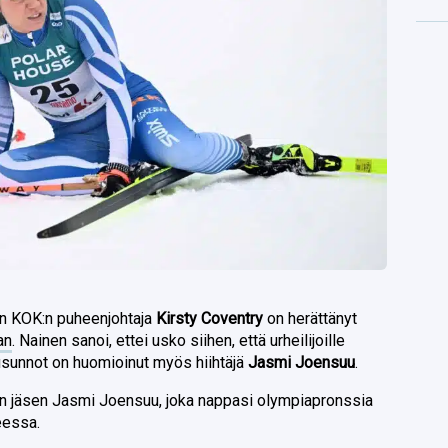
n KOK:n puheenjohtaja
Kirsty Coventry
on herättänyt
an
. Nainen sanoi, ettei usko siihen, että urheilijoille
sunnot on huomioinut myös hiihtäjä
Jasmi Joensuu
.
sen jäsen Jasmi Joensuu, joka nappasi olympiapronssia
eessa.