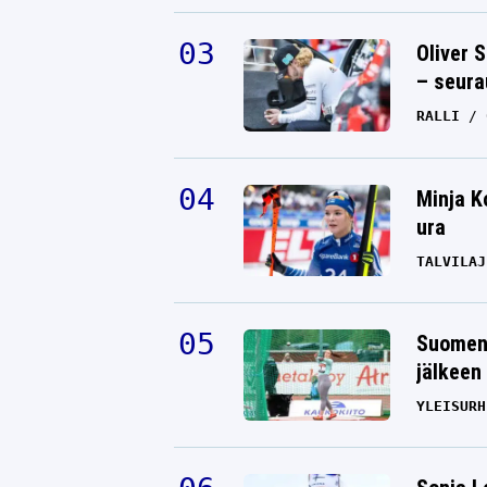
Oliver 
– seura
RALLI
Minja K
ura
TALVILAJ
Suomen 
jälkeen 
YLEISURH