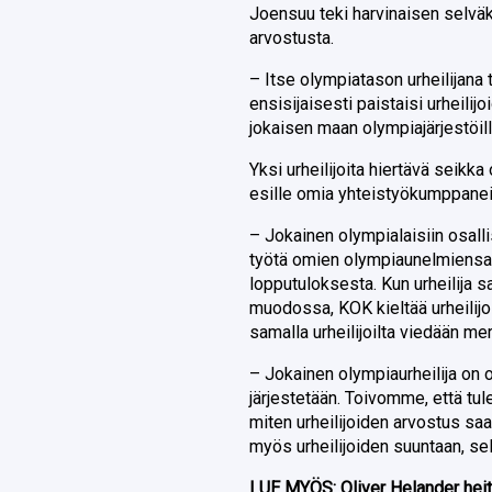
Joensuu teki harvinaisen selväk
arvostusta.
– Itse olympiatason urheilijana t
ensisijaisesti paistaisi urheil
jokaisen maan olympiajärjestöill
Yksi urheilijoita hiertävä seikka
esille omia yhteistyökumppanei
– Jokainen olympialaisiin osalli
työtä omien olympiaunelmiensa 
lopputuloksesta. Kun urheilija 
muodossa, KOK kieltää urheilij
samalla urheilijoilta viedään me
– Jokainen olympiaurheilija on o
järjestetään. Toivomme, että tu
miten urheilijoiden arvostus saat
myös urheilijoiden suuntaan, sel
LUE MYÖS:
Oliver Helander heit