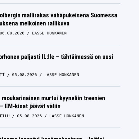
Solbergin mallirakas vähäpukeisena Suomessa
uksena melkoinen rallikuva
06.08.2026
LASSE HONKANEN
orhonen paljasti IL:lle – tähtäimessä on uusi
IT
05.08.2026
LASSE HONKANEN
moukarinainen murtui kyyneliin treenien
– EM-kisat jäävät väliin
EILU
05.08.2026
LASSE HONKANEN