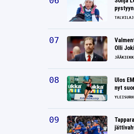
Sonja L
pystyyn
TALVILAJ
Valment
Olli Jok
JÄÄKIEKK
Ulos EM
nyt suo
YLEISURH
Tappara
jättiva