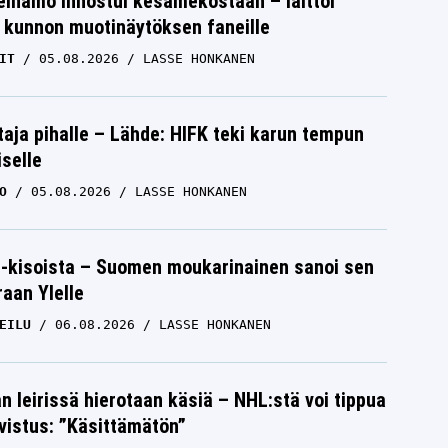
einamo innostui kesämekostaan – laittoi
 kunnon muotinäytöksen faneille
IT
05.08.2026
LASSE HONKANEN
aja pihalle – Lähde: HIFK teki karun tempun
iselle
O
05.08.2026
LASSE HONKANEN
-kisoista – Suomen moukarinainen sanoi sen
raan Ylelle
EILU
06.08.2026
LASSE HONKANEN
n leirissä hierotaan käsiä – NHL:stä voi tippua
hvistus: ”Käsittämätön”