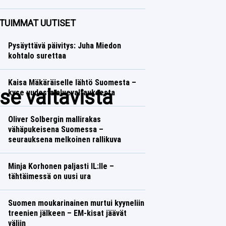
Yleisurheilu
Lasse Honkanen
TUIMMAT UUTISET
Pysäyttävä päivitys: Juha Miedon
kohtalo surettaa
Kaisa Mäkäräiselle lähtö Suomesta –
se valtavista
kyse uudesta aluevaltauksesta
Oliver Solbergin mallirakas
vähäpukeisena Suomessa –
seurauksena melkoinen rallikuva
Minja Korhonen paljasti IL:lle –
tähtäimessä on uusi ura
Suomen moukarinainen murtui kyyneliin
treenien jälkeen – EM-kisat jäävät
väliin