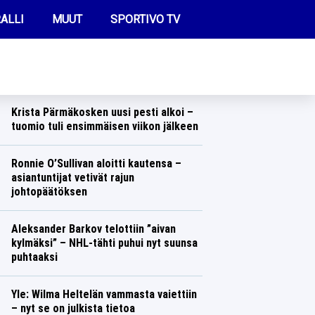
ALLI
MUUT
SPORTIVO TV
REIMMAT UUTISET
Pöydälle tyly tieto Alisa Vainiosta aivan
EM-kisojen alla
Yleisurheilu
Lasse Honkanen
FUTIS
Krista Pärmäkosken uusi pesti alkoi –
KAMPPAILU
tuomio tuli ensimmäisen viikon jälkeen
Talvilajit
Lasse Honkanen
OLYMPIALAISET
Ronnie O’Sullivan aloitti kautensa –
asiantuntijat vetivät rajun
johtopäätöksen
Muut lajit
Lasse Honkanen
Aleksander Barkov telottiin ”aivan
kylmäksi” – NHL-tähti puhui nyt suunsa
puhtaaksi
Jääkiekko
Lasse Honkanen
Yle: Wilma Heltelän vammasta vaiettiin
– nyt se on julkista tietoa