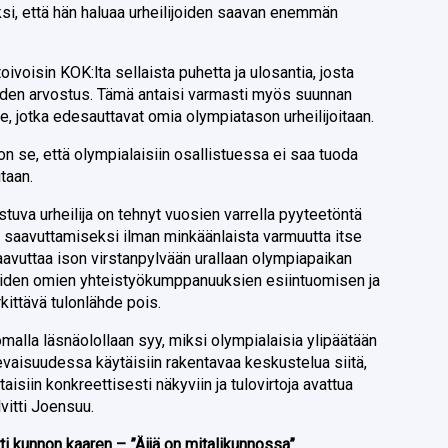
si, että hän haluaa urheilijoiden saavan enemmän
oivoisin KOK:lta sellaista puhetta ja ulosantia, josta
ijoiden arvostus. Tämä antaisi varmasti myös suunnan
e, jotka edesauttavat omia olympiatason urheilijoitaan.
 on se, että olympialaisiin osallistuessa ei saa tuoda
taan.
stuva urheilija on tehnyt vuosien varrella pyyteetöntä
saavuttamiseksi ilman minkäänlaista varmuutta itse
saavuttaa ison virstanpylvään urallaan olympiapaikan
oiden omien yhteistyökumppanuuksien esiintuomisen ja
rkittävä tulonlähde pois.
malla läsnäolollaan syy, miksi olympialaisia ylipäätään
levaisuudessa käytäisiin rakentavaa keskustelua siitä,
aisiin konkreettisesti näkyviin ja tulovirtoja avattua
vitti Joensuu.
ti kunnon kaaren – ”Äijä on mitalikunnossa”