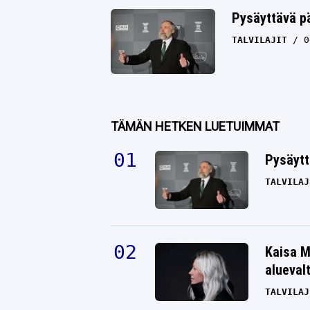
Pysäyttävä pä
TALVILAJIT
0
TÄMÄN HETKEN LUETUIMMAT
Pysäytt
TALVILAJ
Kaisa M
alueval
TALVILAJ