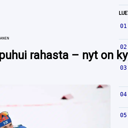
LUE
ANEN
uhui rahasta – nyt on ky