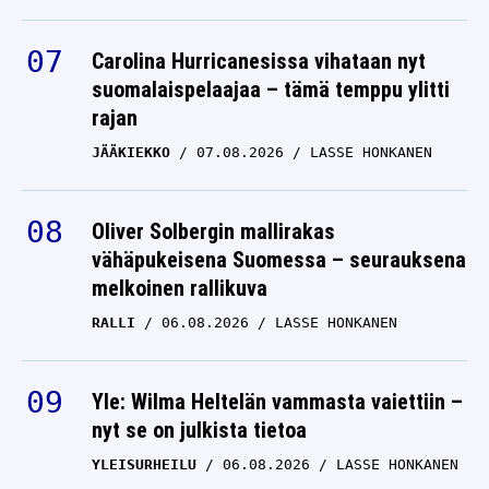
Carolina Hurricanesissa vihataan nyt
suomalaispelaajaa – tämä temppu ylitti
rajan
JÄÄKIEKKO
07.08.2026
LASSE HONKANEN
Oliver Solbergin mallirakas
vähäpukeisena Suomessa – seurauksena
melkoinen rallikuva
RALLI
06.08.2026
LASSE HONKANEN
Yle: Wilma Heltelän vammasta vaiettiin –
nyt se on julkista tietoa
YLEISURHEILU
06.08.2026
LASSE HONKANEN