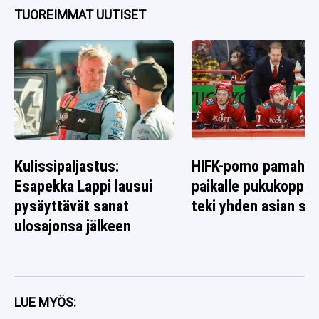
TUOREIMMAT UUTISET
Kulissipaljastus:
HIFK-pomo pamahti
Esapekka Lappi lausui
paikalle pukukoppiin
pysäyttävät sanat
teki yhden asian sel
ulosajonsa jälkeen
LUE MYÖS: