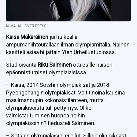
KUVA: ALL OVER PRESS
Kaisa Mäkäräinen
jäi huikealla
ampumahiihtourallaan ilman olympiamitalia. Nainen
käsitteli asiaa hiljattain Ylen Urheilustudiossa.
Studioisäntä
Riku Salminen
otti esille naisen
epäonnistumiset olympialaisissa.
– Kaisa, 2014 Sotshin olympiakisat ja 2018
Pyeongchangin olympiakisat. Voitit noina kausina
maailmancupin kokonaistilanteen, mutta
olympiakisoista tuli pettymys. Oliko
valmistautuminen huonoa noihin
olympiakisoihin? tiedusteli Salminen.
– Sotshin olympialaisiin ei ollut. Silloin olin oikeasti