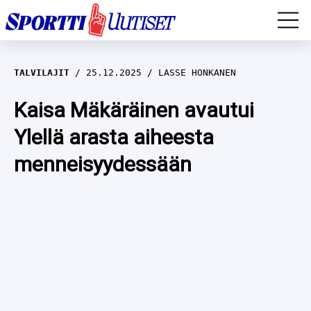
EM-YLEISURHEILU
TALVILAJIT
25.12.2025
LASSE HONKANEN
JÄÄKIEKKO
Kaisa Mäkäräinen avautui
Ylellä arasta aiheesta
YLEISURHEILU
menneisyydessään
TALVILAJIT
WILMA HELTELÄ
FORMULA 1
MUSTAFE MUUSE
IIVO NISKANEN
RALLI
KERTTU NISKANEN
MUUT