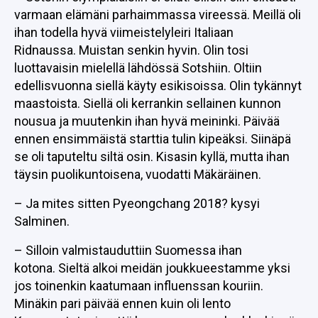
varmaan elämäni parhaimmassa vireessä. Meillä oli
ihan todella hyvä viimeistelyleiri Italiaan
Ridnaussa. Muistan senkin hyvin. Olin tosi
luottavaisin mielellä lähdössä Sotshiin. Oltiin
edellisvuonna siellä käyty esikisoissa. Olin tykännyt
maastoista. Siellä oli kerrankin sellainen kunnon
nousua ja muutenkin ihan hyvä meininki. Päivää
ennen ensimmäistä starttia tulin kipeäksi. Siinäpä
se oli taputeltu siltä osin. Kisasin kyllä, mutta ihan
täysin puolikuntoisena, vuodatti Mäkäräinen.
– Ja mites sitten Pyeongchang 2018? kysyi
Salminen.
– Silloin valmistauduttiin Suomessa ihan
kotona. Sieltä alkoi meidän joukkueestamme yksi
jos toinenkin kaatumaan influenssan kouriin.
Minäkin pari päivää ennen kuin oli lento