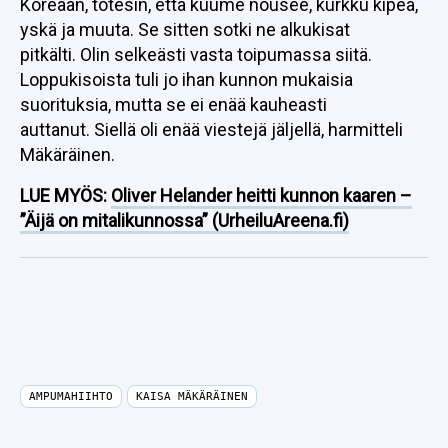
Koreaan, totesin, että kuume nousee, kurkku kipeä,
yskä ja muuta. Se sitten sotki ne alkukisat
pitkälti. Olin selkeästi vasta toipumassa siitä.
Loppukisoista tuli jo ihan kunnon mukaisia
suorituksia, mutta se ei enää kauheasti
auttanut. Siellä oli enää viestejä jäljellä, harmitteli
Mäkäräinen.
LUE MYÖS:
Oliver Helander heitti kunnon kaaren –
”Äijä on mitalikunnossa” (UrheiluAreena.fi)
AMPUMAHIIHTO
KAISA MÄKÄRÄINEN