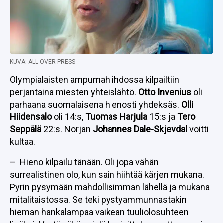
KUVA: ALL OVER PRESS
Olympialaisten ampumahiihdossa kilpailtiin
perjantaina miesten yhteislähtö.
Otto Invenius
oli
parhaana suomalaisena hienosti yhdeksäs.
Olli
Hiidensalo
oli 14:s,
Tuomas Harjula
15:s ja
Tero
Seppälä
22:s. Norjan
Johannes Dale-Skjevdal
voitti
kultaa.
– Hieno kilpailu tänään. Oli jopa vähän
surrealistinen olo, kun sain hiihtää kärjen mukana.
Pyrin pysymään mahdollisimman lähellä ja mukana
mitalitaistossa. Se teki pystyammunnastakin
hieman hankalampaa vaikean tuuliolosuhteen