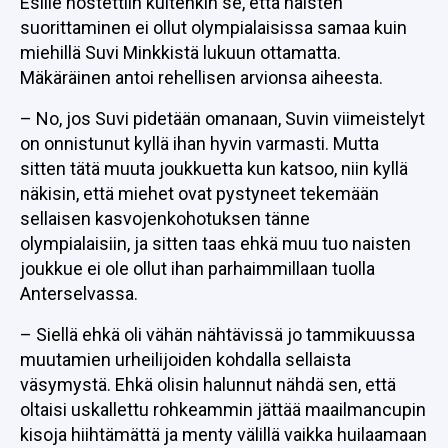
Esille nostettiin kuitenkin se, että naisten
suorittaminen ei ollut olympialaisissa samaa kuin
miehillä Suvi Minkkistä lukuun ottamatta.
Mäkäräinen antoi rehellisen arvionsa aiheesta.
– No, jos Suvi pidetään omanaan, Suvin viimeistelyt
on onnistunut kyllä ihan hyvin varmasti. Mutta
sitten tätä muuta joukkuetta kun katsoo, niin kyllä
näkisin, että miehet ovat pystyneet tekemään
sellaisen kasvojenkohotuksen tänne
olympialaisiin, ja sitten taas ehkä muu tuo naisten
joukkue ei ole ollut ihan parhaimmillaan tuolla
Anterselvassa.
– Siellä ehkä oli vähän nähtävissä jo tammikuussa
muutamien urheilijoiden kohdalla sellaista
väsymystä. Ehkä olisin halunnut nähdä sen, että
oltaisi uskallettu rohkeammin jättää maailmancupin
kisoja hiihtämättä ja menty välillä vaikka huilaamaan