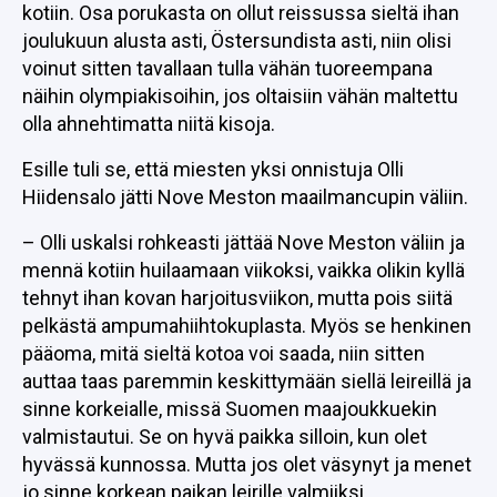
kotiin. Osa porukasta on ollut reissussa sieltä ihan
joulukuun alusta asti, Östersundista asti, niin olisi
voinut sitten tavallaan tulla vähän tuoreempana
näihin olympiakisoihin, jos oltaisiin vähän maltettu
olla ahnehtimatta niitä kisoja.
Esille tuli se, että miesten yksi onnistuja Olli
Hiidensalo jätti Nove Meston maailmancupin väliin.
– Olli uskalsi rohkeasti jättää Nove Meston väliin ja
mennä kotiin huilaamaan viikoksi, vaikka olikin kyllä
tehnyt ihan kovan harjoitusviikon, mutta pois siitä
pelkästä ampumahiihtokuplasta. Myös se henkinen
pääoma, mitä sieltä kotoa voi saada, niin sitten
auttaa taas paremmin keskittymään siellä leireillä ja
sinne korkeialle, missä Suomen maajoukkuekin
valmistautui. Se on hyvä paikka silloin, kun olet
hyvässä kunnossa. Mutta jos olet väsynyt ja menet
jo sinne korkean paikan leirille valmiiksi