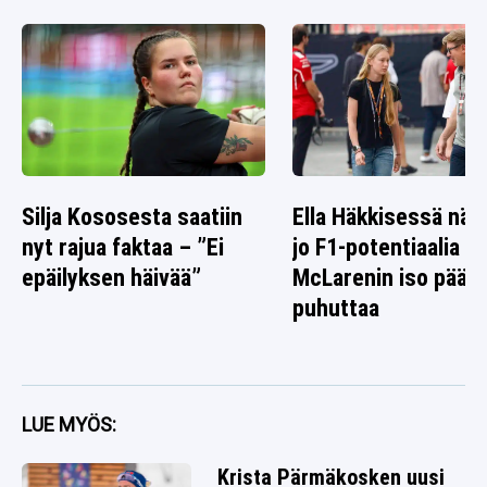
Silja Kososesta saatiin
Ella Häkkisessä nä
nyt rajua faktaa – ”Ei
jo F1-potentiaalia –
epäilyksen häivää”
McLarenin iso päät
puhuttaa
LUE MYÖS:
Krista Pärmäkosken uusi