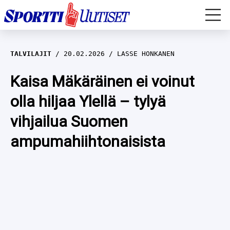
EM-YLEISURHEILU
TALVILAJIT
20.02.2026
LASSE HONKANEN
JÄÄKIEKKO
Kaisa Mäkäräinen ei voinut
olla hiljaa Ylellä – tylyä
YLEISURHEILU
vihjailua Suomen
TALVILAJIT
WILMA HELTELÄ
ampumahiihtonaisista
FORMULA 1
MUSTAFE MUUSE
IIVO NISKANEN
RALLI
KERTTU NISKANEN
MUUT