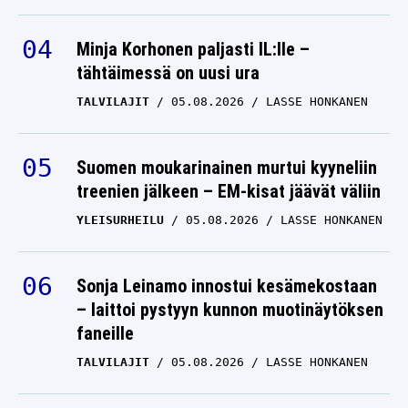
Minja Korhonen paljasti IL:lle –
tähtäimessä on uusi ura
TALVILAJIT
05.08.2026
LASSE HONKANEN
Suomen moukarinainen murtui kyyneliin
treenien jälkeen – EM-kisat jäävät väliin
YLEISURHEILU
05.08.2026
LASSE HONKANEN
Sonja Leinamo innostui kesämekostaan
– laittoi pystyyn kunnon muotinäytöksen
faneille
TALVILAJIT
05.08.2026
LASSE HONKANEN