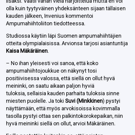
lisäksi. Vaatii vähän vielä harjoittelua mutta en voi
olla kuin tyytyväinen yhdeksänteen sijaan tällaisen
kauden jälkeen, Invenius kommentoi
Ampumahiihtoliiton tiedotteessa.
Studiossa käytiin läpi Suomen ampumahiihtäjien
otteita olympialaisissa. Arvionsa tarjosi asiantuntija
Kaisa Mäkäräinen
.
– No ihan yleisesti voi sanoa, että koko
ampumahiihtojoukkue on näkynyt tosi
positiivisessa valossa, että siellä on ollut hyvä
meininki, on saatu aikaan paljon hyviä
tuloksia, sellaisia kauden parhaita tuloksia sinne
miesten puolelle. Ja toki
Suvi (Minkkinen
) pystyi
näyttämään, että myös arvokisoissa kovimmalla
tasolla pystyi ottaa sen palkintokorokepaikan, niin
hyvä meininki siellä on ollut, arvioi Mäkäräinen.