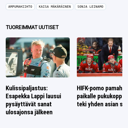
AMPUMAHIIHTO
KAISA MÄKÄRÄINEN
SONJA LEINAMO
TUOREIMMAT UUTISET
Kulissipaljastus:
HIFK-pomo pamahti
Esapekka Lappi lausui
paikalle pukukoppiin
pysäyttävät sanat
teki yhden asian sel
ulosajonsa jälkeen