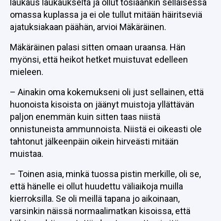
laukaus laukaukselta ja ollut tosiaankin sellaisessa
omassa kuplassa ja ei ole tullut mitään häiritseviä
ajatuksiakaan päähän, arvioi Mäkäräinen.
Mäkäräinen palasi sitten omaan uraansa. Hän
myönsi, että heikot hetket muistuvat edelleen
mieleen.
– Ainakin oma kokemukseni oli just sellainen, että
huonoista kisoista on jäänyt muistoja yllättävän
paljon enemmän kuin sitten taas niistä
onnistuneista ammunnoista. Niistä ei oikeasti ole
tahtonut jälkeenpäin oikein hirveästi mitään
muistaa.
– Toinen asia, minkä tuossa pistin merkille, oli se,
että hänelle ei ollut huudettu väliaikoja muilla
kierroksilla. Se oli meillä tapana jo aikoinaan,
varsinkin näissä normaalimatkan kisoissa, että