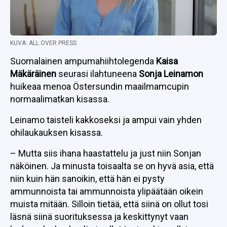
KUVA: ALL OVER PRESS
Suomalainen ampumahiihtolegenda
Kaisa
Mäkäräinen
seurasi ilahtuneena
Sonja Leinamon
huikeaa menoa Östersundin maailmamcupin
normaalimatkan kisassa.
Leinamo taisteli kakkoseksi ja ampui vain yhden
ohilaukauksen kisassa.
– Mutta siis ihana haastattelu ja just niin Sonjan
näköinen. Ja minusta toisaalta se on hyvä asia, että
niin kuin hän sanoikin, että hän ei pysty
ammunnoista tai ammunnoista ylipäätään oikein
muista mitään. Silloin tietää, että siinä on ollut tosi
läsnä siinä suorituksessa ja keskittynyt vaan