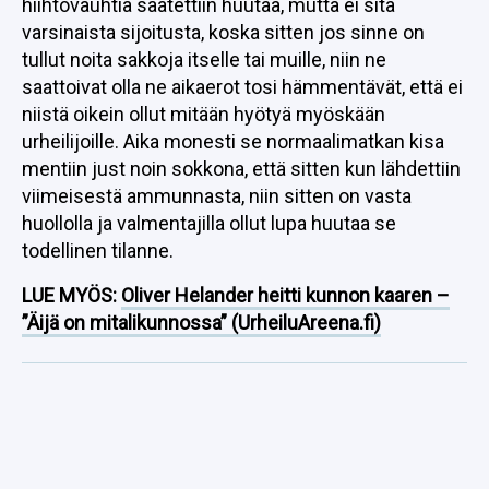
hiihtovauhtia saatettiin huutaa, mutta ei sitä
varsinaista sijoitusta, koska sitten jos sinne on
tullut noita sakkoja itselle tai muille, niin ne
saattoivat olla ne aikaerot tosi hämmentävät, että ei
niistä oikein ollut mitään hyötyä myöskään
urheilijoille. Aika monesti se normaalimatkan kisa
mentiin just noin sokkona, että sitten kun lähdettiin
viimeisestä ammunnasta, niin sitten on vasta
huollolla ja valmentajilla ollut lupa huutaa se
todellinen tilanne.
LUE MYÖS:
Oliver Helander heitti kunnon kaaren –
”Äijä on mitalikunnossa” (UrheiluAreena.fi)