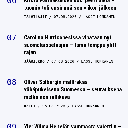
Krista Pärmäkosken uusi pesti alkoi –
tuomio tuli ensimmäisen viikon jälkeen
TALVILAJIT
07.08.2026
LASSE HONKANEN
Carolina Hurricanesissa vihataan nyt
suomalaispelaajaa – tämä temppu ylitti
rajan
JÄÄKIEKKO
07.08.2026
LASSE HONKANEN
Oliver Solbergin mallirakas
vähäpukeisena Suomessa – seurauksena
melkoinen rallikuva
RALLI
06.08.2026
LASSE HONKANEN
Yle: Wilma Heltelän vammasta vaiettiin –