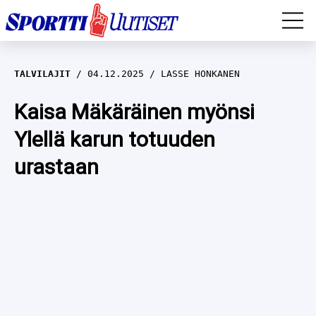
EM-YLEISURHEILU
TALVILAJIT
04.12.2025
LASSE HONKANEN
JÄÄKIEKKO
Kaisa Mäkäräinen myönsi
Ylellä karun totuuden
YLEISURHEILU
urastaan
TALVILAJIT
WILMA HELTELÄ
FORMULA 1
MUSTAFE MUUSE
IIVO NISKANEN
RALLI
KERTTU NISKANEN
MUUT