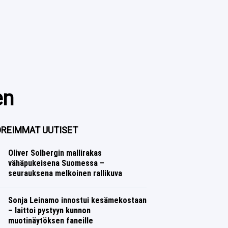
en
REIMMAT UUTISET
Oliver Solbergin mallirakas
vähäpukeisena Suomessa –
seurauksena melkoinen rallikuva
Ralli
Lasse Honkanen
Sonja Leinamo innostui kesämekostaan
– laittoi pystyyn kunnon
muotinäytöksen faneille