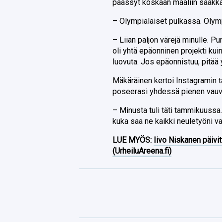
päässyt koskaan maaliin saakka
– Olympialaiset pulkassa. Olympi
– Liian paljon värejä minulle. P
oli yhtä epäonninen projekti ku
luovuta. Jos epäonnistuu, pitää 
Mäkäräinen kertoi Instagramin 
poseerasi yhdessä pienen vauv
– Minusta tuli täti tammikuussa. 
kuka saa ne kaikki neuletyöni va
LUE MYÖS:
Iivo Niskanen päivit
(UrheiluAreena.fi)