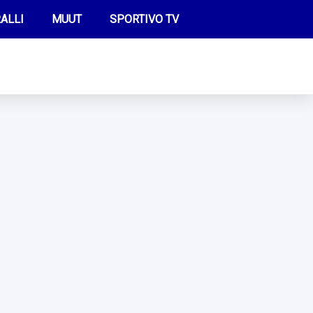
ALLI
MUUT
SPORTIVO TV
FUTIS
KAMPPAILU
OLYMPIALAISET