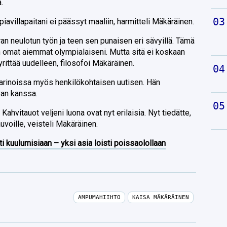
.
avillapaitani ei päässyt maaliin, harmitteli Mäkäräinen.
uran neulotun työn ja teen sen punaisen eri sävyillä. Tämä
in omat aiemmat olympialaiseni. Mutta sitä ei koskaan
yrittää uudelleen, filosofoi Mäkäräinen.
tarinoissa myös henkilökohtaisen uutisen. Hän
an kanssa.
Kahvitauot veljeni luona ovat nyt erilaisia. Nyt tiedätte,
uvoille, veisteli Mäkäräinen.
ti kuulumisiaan – yksi asia loisti poissaolollaan
AMPUMAHIIHTO
KAISA MÄKÄRÄINEN