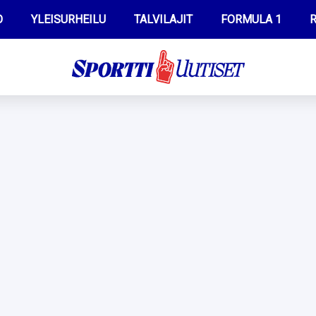
O
YLEISURHEILU
TALVILAJIT
FORMULA 1
R
WILMA HELTELÄ
IIVO NISKANEN
MUSTAFE MUUSE
KERTTU NISKANEN