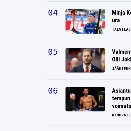
Minja K
ura
TALVILAJ
Valment
Olli Jok
JÄÄKIEKK
Asiantu
tempun 
voimat
KAMPPAIL