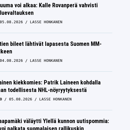
uuma voi alkaa: Kalle Rovanperä vahvisti
luevaltauksen
05.08.2026
LASSE HONKANEN
htien bileet lähtivät lapasesta Suomen MM-
älkeen
04.08.2026
LASSE HONKANEN
inen kiekkomies: Patrik Laineen kohdalla
aan todellisesta NHL-nöyryytyksestä
O
05.08.2026
LASSE HONKANEN
aapamäki väläytti Ylellä kunnon uutispommia:
voi palkata suomalaisen rallikuskin