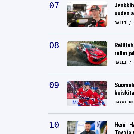
Jenkkih
uuden a
RALLI
Rallitä
rallin j
RALLI
Suomala
kuiskit
JÄÄKIEKK
Henri H
Toyota 