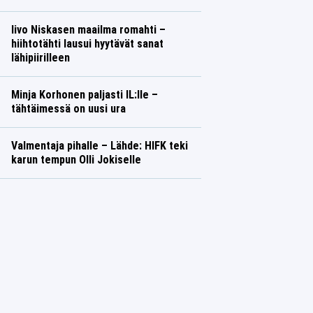
Iivo Niskasen maailma romahti –
hiihtotähti lausui hyytävät sanat
lähipiirilleen
Minja Korhonen paljasti IL:lle –
tähtäimessä on uusi ura
Valmentaja pihalle – Lähde: HIFK teki
karun tempun Olli Jokiselle