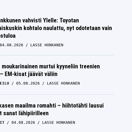
nkkunen vahvisti Ylelle: Toyotan
iskuskin kohtalo naulattu, nyt odotetaan vain
ostuloa
04.08.2026
LASSE HONKANEN
moukarinainen murtui kyyneliin treenien
– EM-kisat jäävät väliin
EILU
05.08.2026
LASSE HONKANEN
skasen maailma romahti – hiihtotähti lausui
 sanat lähipiirilleen
IT
04.08.2026
LASSE HONKANEN