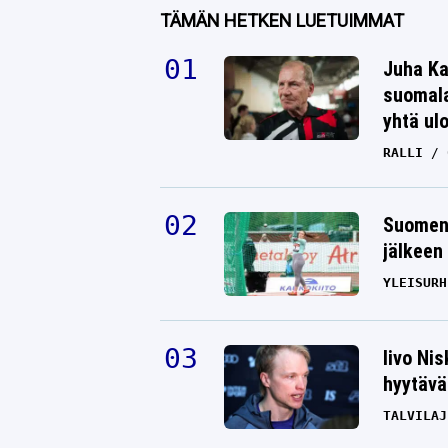
TÄMÄN HETKEN LUETUIMMAT
Juha Ka
suomala
yhtä ul
RALLI
Suomen 
jälkeen 
YLEISURH
Iivo Ni
hyytävät
TALVILAJ