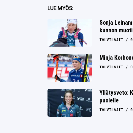
Facebook
LUE MYÖS:
Twitter
Sonja Leinamo
kunnon muoti
Whatsapp
TALVILAJIT
0
Minja Korhone
TALVILAJIT
0
Yllätysveto:
puolelle
TALVILAJIT
0