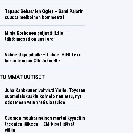
Talvilajit
Lasse Honkanen
Tapaus Sebastien Ogier – Sami Pajarin
suusta melkoinen kommentti
Ralli
Lasse Honkanen
Minja Korhonen paljasti IL:lle –
tähtäimessä on uusi ura
Talvilajit
Lasse Honkanen
Valmentaja pihalle – Lähde: HIFK teki
karun tempun Olli Jokiselle
Jääkiekko
Lasse Honkanen
TUIMMAT UUTISET
Juha Kankkunen vahvisti Ylelle: Toyotan
suomalaiskuskin kohtalo naulattu, nyt
odotetaan vain yhtä ulostuloa
Suomen moukarinainen murtui kyyneliin
treenien jälkeen – EM-kisat jäävät
väliin