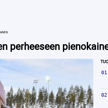
ANEN
en perheeseen pienokain
TUO