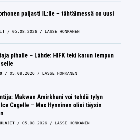
orhonen paljasti IL:lle – tähtäimessä on uusi
IT
05.08.2026
LASSE HONKANEN
aja pihalle – Lähde: HIFK teki karun tempun
iselle
O
05.08.2026
LASSE HONKANEN
ntija: Makwan Amirkhani voi tehdä tylyn
Ice Cagelle – Max Hynninen olisi täysin
on
ULAJIT
05.08.2026
LASSE HONKANEN