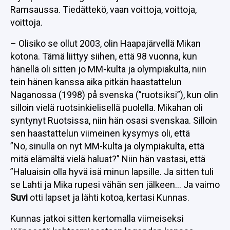
Ramsaussa. Tiedättekö, vaan voittoja, voittoja,
voittoja.
– Olisiko se ollut 2003, olin Haapajärvellä Mikan
kotona. Tämä liittyy siihen, että 98 vuonna, kun
hänellä oli sitten jo MM-kulta ja olympiakulta, niin
tein hänen kanssa aika pitkän haastattelun
Naganossa (1998) på svenska (”ruotsiksi”), kun olin
silloin vielä ruotsinkielisellä puolella. Mikahan oli
syntynyt Ruotsissa, niin hän osasi svenskaa. Silloin
sen haastattelun viimeinen kysymys oli, että
”No, sinulla on nyt MM-kulta ja olympiakulta, että
mitä elämältä vielä haluat?” Niin hän vastasi, että
”Haluaisin olla hyvä isä minun lapsille. Ja sitten tuli
se Lahti ja Mika rupesi vähän sen jälkeen… Ja vaimo
Suvi
otti lapset ja lähti kotoa, kertasi Kunnas.
Kunnas jatkoi sitten kertomalla viimeiseksi