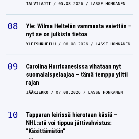
TALVILAJIT
05.08.2026
LASSE HONKANEN
Yle: Wilma Heltelän vammasta vaiettiin –
nyt se on julkista tietoa
YLEISURHEILU
06.08.2026
LASSE HONKANEN
Carolina Hurricanesissa vihataan nyt
suomalaispelaajaa – tämä temppu ylitti
rajan
JÄÄKIEKKO
07.08.2026
LASSE HONKANEN
Tapparan leirissä hierotaan käsiä –
NHL:stä voi tippua jättivahvistus:
”Käsittämätön”