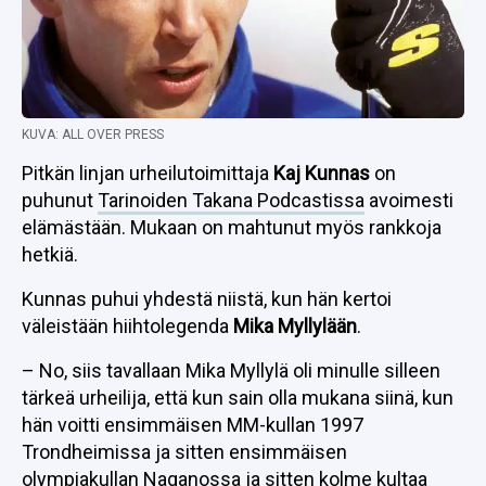
KUVA: ALL OVER PRESS
Pitkän linjan urheilutoimittaja
Kaj Kunnas
on
puhunut
Tarinoiden Takana Podcastissa
avoimesti
elämästään. Mukaan on mahtunut myös rankkoja
hetkiä.
Kunnas puhui yhdestä niistä, kun hän kertoi
väleistään hiihtolegenda
Mika Myllylään
.
– No, siis tavallaan Mika Myllylä oli minulle silleen
tärkeä urheilija, että kun sain olla mukana siinä, kun
hän voitti ensimmäisen MM-kullan 1997
Trondheimissa ja sitten ensimmäisen
olympiakullan Naganossa ja sitten kolme kultaa