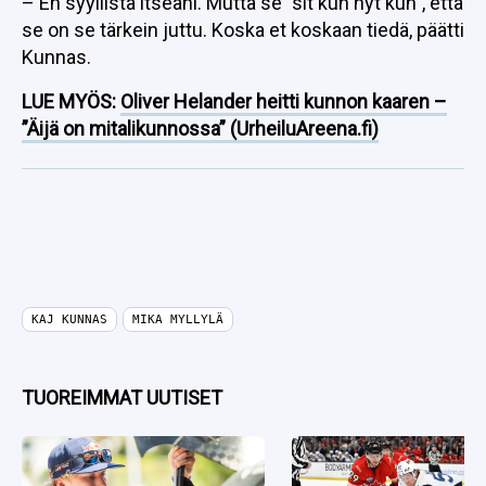
– En syyllistä itseäni. Mutta se ”sit kun nyt kun”, että
se on se tärkein juttu. Koska et koskaan tiedä, päätti
Kunnas.
LUE MYÖS:
Oliver Helander heitti kunnon kaaren –
”Äijä on mitalikunnossa” (UrheiluAreena.fi)
KAJ KUNNAS
MIKA MYLLYLÄ
TUOREIMMAT UUTISET