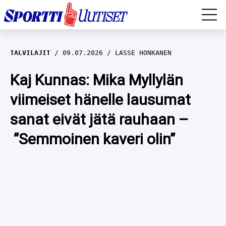
EM-YLEISURHEILU
TALVILAJIT
09.07.2026
LASSE HONKANEN
JÄÄKIEKKO
Kaj Kunnas: Mika Myllylän
viimeiset hänelle lausumat
YLEISURHEILU
sanat eivät jätä rauhaan –
TALVILAJIT
WILMA HELTELÄ
”Semmoinen kaveri olin”
FORMULA 1
MUSTAFE MUUSE
IIVO NISKANEN
RALLI
KERTTU NISKANEN
MUUT