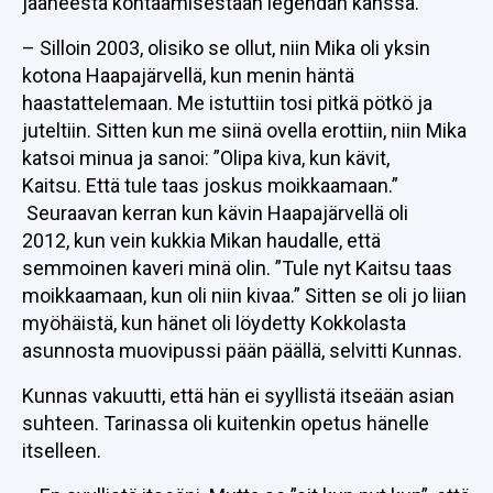
jääneestä kohtaamisestaan legendan kanssa.
– Silloin 2003, olisiko se ollut, niin Mika oli yksin
kotona Haapajärvellä, kun menin häntä
haastattelemaan. Me istuttiin tosi pitkä pötkö ja
juteltiin. Sitten kun me siinä ovella erottiin, niin Mika
katsoi minua ja sanoi: ”Olipa kiva, kun kävit,
Kaitsu. Että tule taas joskus moikkaamaan.”
Seuraavan kerran kun kävin Haapajärvellä oli
2012, kun vein kukkia Mikan haudalle, että
semmoinen kaveri minä olin. ”Tule nyt Kaitsu taas
moikkaamaan, kun oli niin kivaa.” Sitten se oli jo liian
myöhäistä, kun hänet oli löydetty Kokkolasta
asunnosta muovipussi pään päällä, selvitti Kunnas.
Kunnas vakuutti, että hän ei syyllistä itseään asian
suhteen. Tarinassa oli kuitenkin opetus hänelle
itselleen.