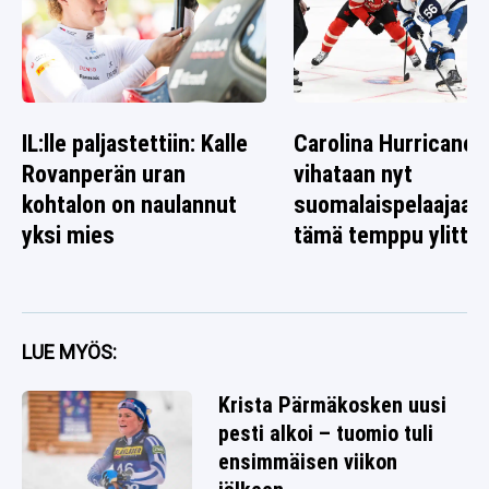
IL:lle paljastettiin: Kalle
Carolina Hurricanes
Rovanperän uran
vihataan nyt
kohtalon on naulannut
suomalaispelaajaa 
yksi mies
tämä temppu ylitti r
LUE MYÖS:
Krista Pärmäkosken uusi
pesti alkoi – tuomio tuli
ensimmäisen viikon