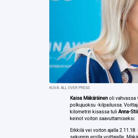
KUVA: ALL OVER PRESS
Kaisa Mäkäräinen
oli vahvassa 
polkujuoksu -kilpailussa. Voitta
kilometrin kisassa tuli
Anna-Stii
keinot voiton saavuttamiseksi.
Erkkilä vei voiton ajalla 2.11.18
sekunnin erolla voittajalle. Mäkä