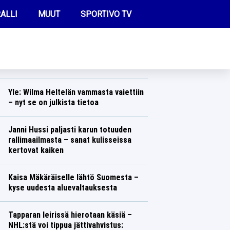
ALLI
MUUT
SPORTIVO TV
REIMMAT UUTISET
Aleksander Barkov telottiin ”aivan
kylmäksi” – NHL-tähti puhui nyt suunsa
puhtaaksi
FUTIS
Jääkiekko
Lasse Honkanen
KAMPPAILU
Yle: Wilma Heltelän vammasta vaiettiin
– nyt se on julkista tietoa
OLYMPIALAISET
Yleisurheilu
Lasse Honkanen
Janni Hussi paljasti karun totuuden
rallimaailmasta – sanat kulisseissa
kertovat kaiken
Ralli
Lasse Honkanen
Kaisa Mäkäräiselle lähtö Suomesta –
kyse uudesta aluevaltauksesta
Talvilajit
Lasse Honkanen
Tapparan leirissä hierotaan käsiä –
NHL:stä voi tippua jättivahvistus: