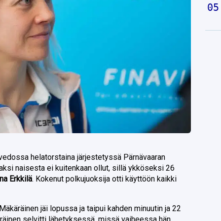
vedossa helatorstaina järjestetyssä Pärnävaaran
jaksi naisesta ei kuitenkaan ollut, sillä ykköseksi 26
na Erkkilä
. Kokenut polkujuoksija otti käyttöön kaikki
. Mäkäräinen jäi lopussa ja taipui kahden minuutin ja 22
räinen selvitti
lähetyksessä
, missä vaiheessa hän