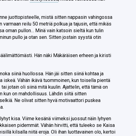
inne juottopisteelle, mistä sitten nappasin vahingossa
n varmaan reilu 50 metriä polkua ja tajusin, että mikäs
sa oman pullon… Minä vain katsoin sieltä kun tulin
inun pullo ja otan sen. Sitten jostain syystä otin
äälimättömästi. Hän näki Mäkäräisen erheen ja kiristi
moka siinä huollossa. Hän jäi sitten siinä kohtaa ja
ma iskeä. Vähän ikävä tuommoinen, kun toisella pientä
tai jotain oli siinä mitä kuulin. Ajattelin, että tämä on
oin kun on mahdollisuus. Lähdin siitä sitten
selkiä. Ne olivat sitten hyvä motivaattori puskea
a.
 lyhyt kisa. Viime kesänä viimeksi juossut näin lyhyen
ikkaisen pidemmät. Vähän hirvitti, että tuleeko se Kaisa
sillä kilsalla niitä eroja. Oli ihan luottavainen olo, kertoi