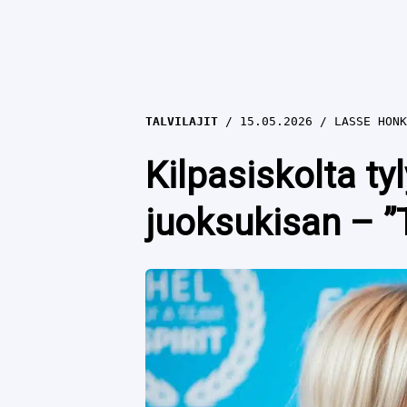
TALVILAJIT
15.05.2026
LASSE HONK
Kilpasiskolta t
juoksukisan – ”