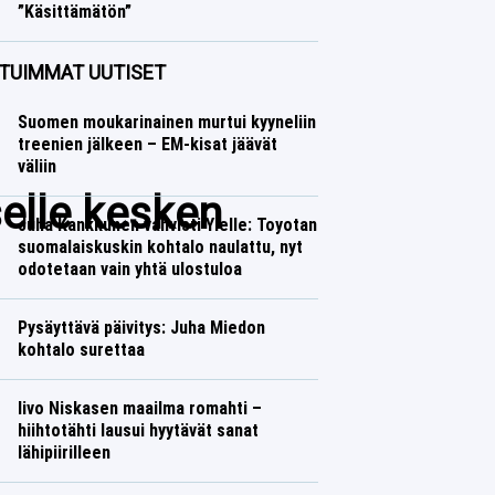
”Käsittämätön”
Jääkiekko
Lasse Honkanen
TUIMMAT UUTISET
Suomen moukarinainen murtui kyyneliin
treenien jälkeen – EM-kisat jäävät
väliin
elle kesken
Juha Kankkunen vahvisti Ylelle: Toyotan
suomalaiskuskin kohtalo naulattu, nyt
odotetaan vain yhtä ulostuloa
Pysäyttävä päivitys: Juha Miedon
kohtalo surettaa
Iivo Niskasen maailma romahti –
hiihtotähti lausui hyytävät sanat
lähipiirilleen