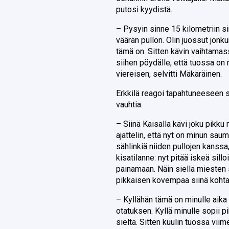
putosi kyydistä.
– Pysyin sinne 15 kilometriin s
väärän pullon. Olin juossut jonku
tämä on. Sitten kävin vaihtamas
siihen pöydälle, että tuossa on m
viereisen, selvitti Mäkäräinen.
Erkkilä reagoi tapahtuneeseen s
vauhtia.
– Siinä Kaisalla kävi joku pikku 
ajattelin, että nyt on minun sau
sählinkiä niiden pullojen kanssa, 
kisatilanne: nyt pitää iskeä sill
painamaan. Näin siellä miesten 
pikkaisen kovempaa siinä kohta
– Kyllähän tämä on minulle aika
otatuksen. Kyllä minulle sopii p
sieltä. Sitten kuulin tuossa viimei