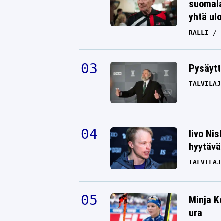
suomala
yhtä ul
RALLI
Pysäytt
TALVILAJ
Iivo Ni
hyytävät
TALVILAJ
Minja K
ura