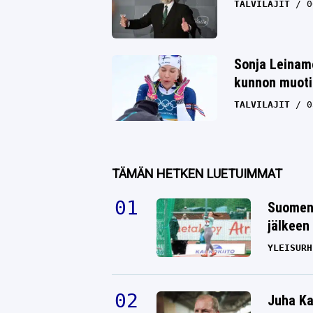
TALVILAJIT
0
Sonja Leinamo
kunnon muoti
TALVILAJIT
0
TÄMÄN HETKEN LUETUIMMAT
Suomen 
jälkeen 
YLEISURH
Juha Ka