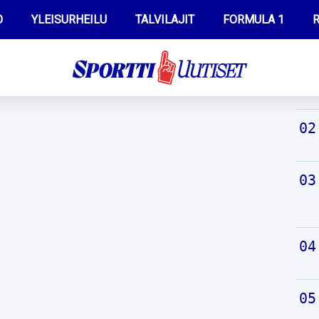
O
YLEISURHEILU
TALVILAJIT
FORMULA 1
R
TUO
WILMA HELTELÄ
IIVO NISKANEN
MUSTAFE MUUSE
KERTTU NISKANEN