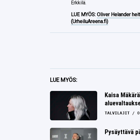
Erkkilä.
LUE MYÖS:
Oliver Helander heit
(UrheiluAreena.fi)
Facebook
LUE MYÖS:
Twitter
Kaisa Mäkärä
Whatsapp
aluevaltauks
TALVILAJIT
0
Pysäyttävä pä