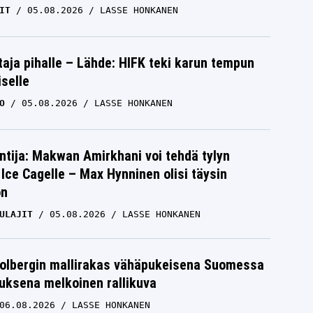
IT
05.08.2026
LASSE HONKANEN
aja pihalle – Lähde: HIFK teki karun tempun
iselle
O
05.08.2026
LASSE HONKANEN
ntija: Makwan Amirkhani voi tehdä tylyn
Ice Cagelle – Max Hynninen olisi täysin
on
ULAJIT
05.08.2026
LASSE HONKANEN
Solbergin mallirakas vähäpukeisena Suomessa
uksena melkoinen rallikuva
06.08.2026
LASSE HONKANEN