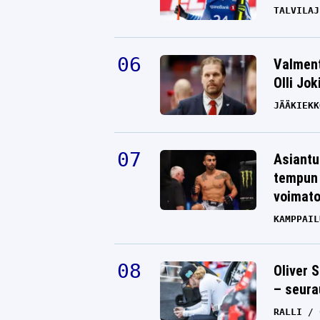
TALVILAJ
Valment
Olli Jok
JÄÄKIEKK
Asiantu
tempun 
voimat
KAMPPAIL
Oliver 
– seura
RALLI