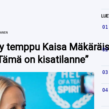
LUE
ANEN
yly temppu Kaisa Mäkäräis
Tämä on kisatilanne”