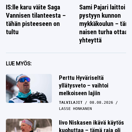
IS:lle karu väite Saga
Sami Pajari laittoi
Vannisen tilanteesta –
pystyyn kunnon
tähän pisteeseen on
mykkäkoulun – täm
tultu
naisen turha ottaa
yhteyttä
LUE MYÖS:
Perttu Hyväriseltä
yllätysveto – vaihtoi
melkoiseen lajiin
TALVILAJIT
08.08.2026
LASSE HONKANEN
Iivo Niskasen ikävä käytös
kuohuttaa – tämä raja oli