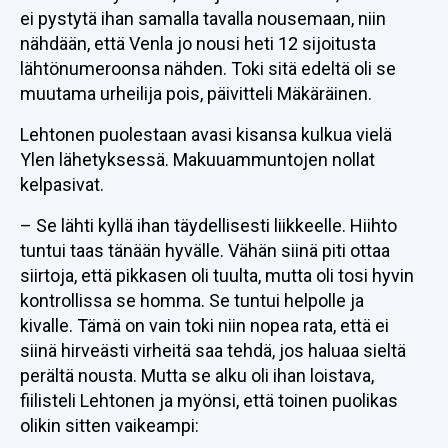
ei pystytä ihan samalla tavalla nousemaan, niin
nähdään, että Venla jo nousi heti 12 sijoitusta
lähtönumeroonsa nähden. Toki sitä edeltä oli se
muutama urheilija pois, päivitteli Mäkäräinen.
Lehtonen puolestaan avasi kisansa kulkua vielä
Ylen lähetyksessä. Makuuammuntojen nollat
kelpasivat.
– Se lähti kyllä ihan täydellisesti liikkeelle. Hiihto
tuntui taas tänään hyvälle. Vähän siinä piti ottaa
siirtoja, että pikkasen oli tuulta, mutta oli tosi hyvin
kontrollissa se homma. Se tuntui helpolle ja
kivalle. Tämä on vain toki niin nopea rata, että ei
siinä hirveästi virheitä saa tehdä, jos haluaa sieltä
perältä nousta. Mutta se alku oli ihan loistava,
fiilisteli Lehtonen ja myönsi, että toinen puolikas
olikin sitten vaikeampi: