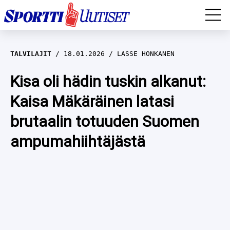
EM-YLEISURHEILU
TALVILAJIT
18.01.2026
LASSE HONKANEN
JÄÄKIEKKO
Kisa oli hädin tuskin alkanut:
Kaisa Mäkäräinen latasi
YLEISURHEILU
brutaalin totuuden Suomen
TALVILAJIT
WILMA HELTELÄ
ampumahiihtäjästä
FORMULA 1
MUSTAFE MUUSE
IIVO NISKANEN
RALLI
KERTTU NISKANEN
MUUT