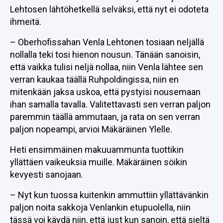
Lehtosen lähtöhetkellä selväksi, että nyt ei odoteta
ihmeitä.
– Oberhofissahan Venla Lehtonen tosiaan neljällä
nollalla teki tosi hienon nousun. Tänään sanoisin,
että vaikka tulisi neljä nollaa, niin Venla lähtee sen
verran kaukaa täällä Ruhpoldingissa, niin en
mitenkään jaksa uskoa, että pystyisi nousemaan
ihan samalla tavalla. Valitettavasti sen verran paljon
paremmin täällä ammutaan, ja rata on sen verran
paljon nopeampi, arvioi Mäkäräinen Ylelle.
Heti ensimmäinen makuuammunta tuottikin
yllättäen vaikeuksia muille. Mäkäräinen söikin
kevyesti sanojaan.
– Nyt kun tuossa kuitenkin ammuttiin yllättävänkin
paljon noita sakkoja Venlankin etupuolella, niin
tässä voi käydä niin, että just kun sanoin, että sieltä