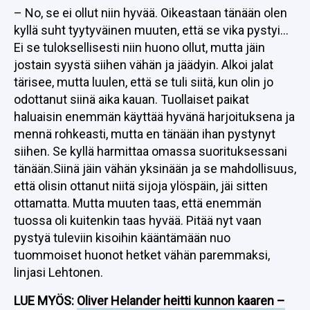
– No, se ei ollut niin hyvää. Oikeastaan tänään olen
kyllä suht tyytyväinen muuten, että se vika pystyi…
Ei se tuloksellisesti niin huono ollut, mutta jäin
jostain syystä siihen vähän ja jäädyin. Alkoi jalat
tärisee, mutta luulen, että se tuli siitä, kun olin jo
odottanut siinä aika kauan. Tuollaiset paikat
haluaisin enemmän käyttää hyvänä harjoituksena ja
mennä rohkeasti, mutta en tänään ihan pystynyt
siihen. Se kyllä harmittaa omassa suorituksessani
tänään.Siinä jäin vähän yksinään ja se mahdollisuus,
että olisin ottanut niitä sijoja ylöspäin, jäi sitten
ottamatta. Mutta muuten taas, että enemmän
tuossa oli kuitenkin taas hyvää. Pitää nyt vaan
pystyä tuleviin kisoihin kääntämään nuo
tuommoiset huonot hetket vähän paremmaksi,
linjasi Lehtonen.
LUE MYÖS:
Oliver Helander heitti kunnon kaaren –