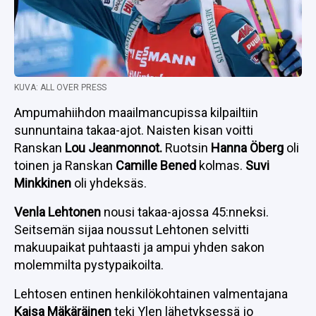
KUVA: ALL OVER PRESS
Ampumahiihdon maailmancupissa kilpailtiin
sunnuntaina takaa-ajot. Naisten kisan voitti
Ranskan
Lou Jeanmonnot.
Ruotsin
Hanna Öberg
oli
toinen ja Ranskan
Camille Bened
kolmas.
Suvi
Minkkinen
oli yhdeksäs.
Venla Lehtonen
nousi takaa-ajossa 45:nneksi.
Seitsemän sijaa noussut Lehtonen selvitti
makuupaikat puhtaasti ja ampui yhden sakon
molemmilta pystypaikoilta.
Lehtosen entinen henkilökohtainen valmentajana
Kaisa Mäkäräinen
teki Ylen lähetyksessä jo