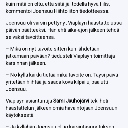
kuin mitä on oltu, että siitä jäi todella hyvä fiilis,
kommentoi Joensuu Hiihtoliiton tiedotteessa.
Joensuu oli varsin pettynyt Viaplayn haastattelussa
päivän päätteeksi. Hän ehti aika-ajon jälkeen tehdä
selväksi tavoitteensa.
– Mikä on nyt tavoite sitten kun lähdetään
jatkamaan päivään? tiedusteli Viaplayn toimittaja
karsinnan jälkeen.
– No kyllä kaikki tietää mikä tavoite on. Täysi päivä
yritetään hiihtää ja saada kova kilpailu, paalutti
Joensuu.
Viaplayn asiantuntija
Sami Jauhojärvi
teki heti
haastattelun jälkeen omia havaintojaan Joensuun
käytöksestä.
– Ja kyllähän Joensuu oli jo karsintasuorituksen