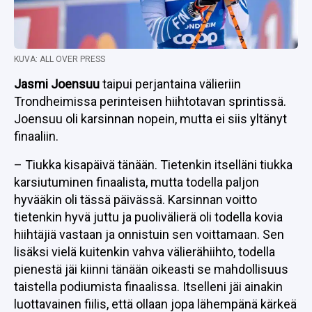
KUVA: ALL OVER PRESS
Jasmi Joensuu
taipui perjantaina välieriin
Trondheimissa perinteisen hiihtotavan sprintissä.
Joensuu oli karsinnan nopein, mutta ei siis yltänyt
finaaliin.
– Tiukka kisapäivä tänään. Tietenkin itselläni tiukka
karsiutuminen finaalista, mutta todella paljon
hyvääkin oli tässä päivässä. Karsinnan voitto
tietenkin hyvä juttu ja puolivälierä oli todella kovia
hiihtäjiä vastaan ja onnistuin sen voittamaan. Sen
lisäksi vielä kuitenkin vahva välierähiihto, todella
pienestä jäi kiinni tänään oikeasti se mahdollisuus
taistella podiumista finaalissa. Itselleni jäi ainakin
luottavainen fiilis, että ollaan jopa lähempänä kärkeä