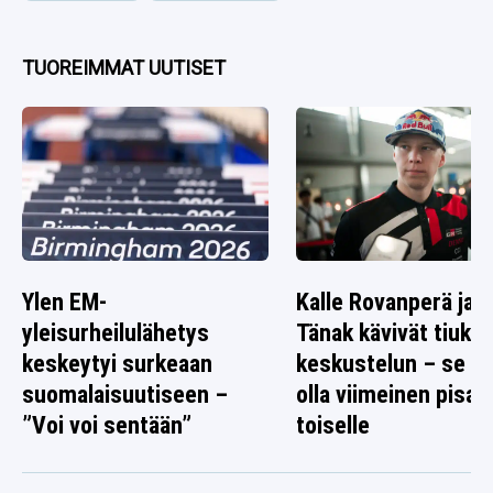
TUOREIMMAT UUTISET
Ylen EM-
Kalle Rovanperä ja O
yleisurheilulähetys
Tänak kävivät tiuka
keskeytyi surkeaan
keskustelun – se ta
suomalaisuutiseen –
olla viimeinen pisar
”Voi voi sentään”
toiselle