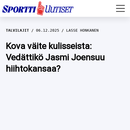
EM-YLEISURHEILU
TALVILAJIT
06.12.2025
LASSE HONKANEN
JÄÄKIEKKO
Kova väite kulisseista:
Vedättikö Jasmi Joensuu
YLEISURHEILU
hiihtokansaa?
TALVILAJIT
WILMA HELTELÄ
FORMULA 1
MUSTAFE MUUSE
IIVO NISKANEN
RALLI
KERTTU NISKANEN
MUUT