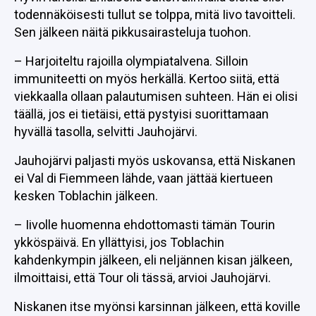
todennäköisesti tullut se tolppa, mitä Iivo tavoitteli.
Sen jälkeen näitä pikkusairasteluja tuohon.
– Harjoiteltu rajoilla olympiatalvena. Silloin
immuniteetti on myös herkällä. Kertoo siitä, että
viekkaalla ollaan palautumisen suhteen. Hän ei olisi
täällä, jos ei tietäisi, että pystyisi suorittamaan
hyvällä tasolla, selvitti Jauhojärvi.
Jauhojärvi paljasti myös uskovansa, että Niskanen
ei Val di Fiemmeen lähde, vaan jättää kiertueen
kesken Toblachin jälkeen.
– Iivolle huomenna ehdottomasti tämän Tourin
ykköspäivä. En yllättyisi, jos Toblachin
kahdenkympin jälkeen, eli neljännen kisan jälkeen,
ilmoittaisi, että Tour oli tässä, arvioi Jauhojärvi.
Niskanen itse myönsi karsinnan jälkeen, että koville