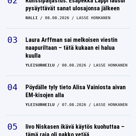
Kulissipaljastus: Esapekka Lappi lausui
pysäyttävät sanat ulosajonsa jälkeen
RALLI
08.08.2026
LASSE HONKANEN
Laura Arffman sai melkoisen viestin
naapuriltaan – tätä kukaan ei halua
kuulla
YLEISURHEILU
08.08.2026
LASSE HONKANEN
Pöydälle tyly tieto Alisa Vainiosta aivan
EM-kisojen alla
YLEISURHEILU
07.08.2026
LASSE HONKANEN
Iivo Niskasen ikävä käytös kuohuttaa –
tämä raja oli pakko vetää