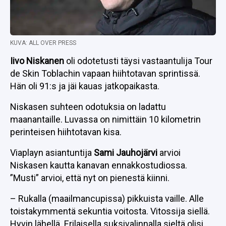
KUVA: ALL OVER PRESS
Iivo Niskanen
oli odotetusti täysi vastaantulija Tour
de Skin Toblachin vapaan hiihtotavan sprintissä.
Hän oli 91:s ja jäi kauas jatkopaikasta.
Niskasen suhteen odotuksia on ladattu
maanantaille. Luvassa on nimittäin 10 kilometrin
perinteisen hiihtotavan kisa.
Viaplayn asiantuntija
Sami Jauhojärvi
arvioi
Niskasen kautta kanavan ennakkostudiossa.
”Musti” arvioi, että nyt on pienestä kiinni.
– Rukalla (maailmancupissa) pikkuista vaille. Alle
toistakymmentä sekuntia voitosta. Vitossija siellä.
Hyvin lähellä. Erilaisella suksivalinnalla sieltä olisi