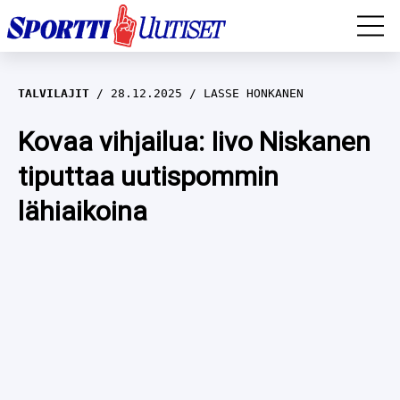
EM-YLEISURHEILU
TALVILAJIT
28.12.2025
LASSE HONKANEN
JÄÄKIEKKO
Kovaa vihjailua: Iivo Niskanen
tiputtaa uutispommin
YLEISURHEILU
lähiaikoina
TALVILAJIT
WILMA HELTELÄ
FORMULA 1
MUSTAFE MUUSE
IIVO NISKANEN
RALLI
KERTTU NISKANEN
MUUT