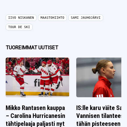
IIVO NISKANEN
MAASTOHIIHTO
SAMI JAUHOJÄRVI
TOUR DE SKI
TUOREIMMAT UUTISET
Mikko Rantasen kauppa
IS:lle karu väite Sag
– Carolina Hurricanesin
Vannisen tilanteest
tähtipelaaja paljasti nyt
tähän pisteeseen o