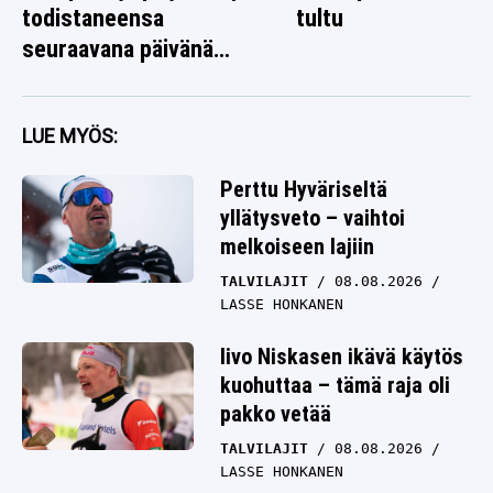
todistaneensa
tultu
seuraavana päivänä
jotain poikkeuksellista
LUE MYÖS:
Perttu Hyväriseltä
yllätysveto – vaihtoi
melkoiseen lajiin
TALVILAJIT
08.08.2026
LASSE HONKANEN
Iivo Niskasen ikävä käytös
kuohuttaa – tämä raja oli
pakko vetää
TALVILAJIT
08.08.2026
LASSE HONKANEN