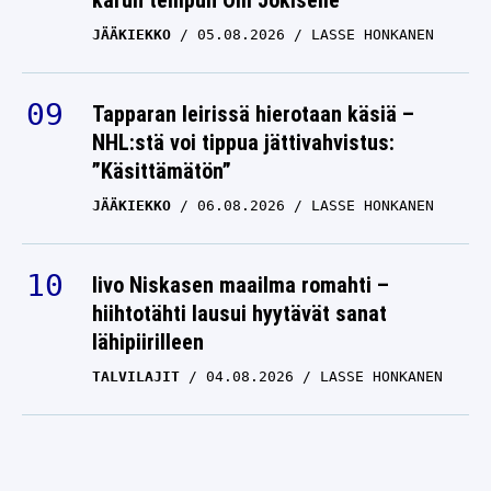
karun tempun Olli Jokiselle
JÄÄKIEKKO
05.08.2026
LASSE HONKANEN
Tapparan leirissä hierotaan käsiä –
NHL:stä voi tippua jättivahvistus:
”Käsittämätön”
JÄÄKIEKKO
06.08.2026
LASSE HONKANEN
Iivo Niskasen maailma romahti –
hiihtotähti lausui hyytävät sanat
lähipiirilleen
TALVILAJIT
04.08.2026
LASSE HONKANEN