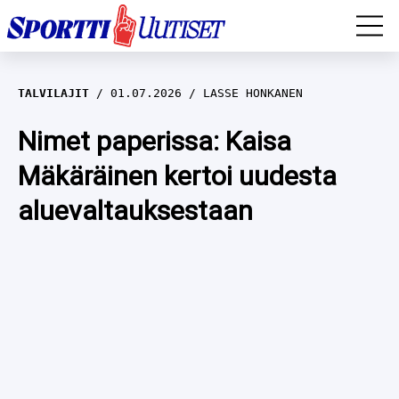
EM-YLEISURHEILU
TALVILAJIT
01.07.2026
LASSE HONKANEN
JÄÄKIEKKO
Nimet paperissa: Kaisa
Mäkäräinen kertoi uudesta
YLEISURHEILU
aluevaltauksestaan
TALVILAJIT
WILMA HELTELÄ
FORMULA 1
MUSTAFE MUUSE
IIVO NISKANEN
RALLI
KERTTU NISKANEN
MUUT