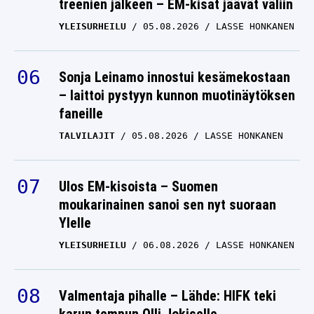
treenien jälkeen – EM-kisat jäävät väliin
YLEISURHEILU
05.08.2026
LASSE HONKANEN
Sonja Leinamo innostui kesämekostaan
– laittoi pystyyn kunnon muotinäytöksen
faneille
TALVILAJIT
05.08.2026
LASSE HONKANEN
Ulos EM-kisoista – Suomen
moukarinainen sanoi sen nyt suoraan
Ylelle
YLEISURHEILU
06.08.2026
LASSE HONKANEN
Valmentaja pihalle – Lähde: HIFK teki