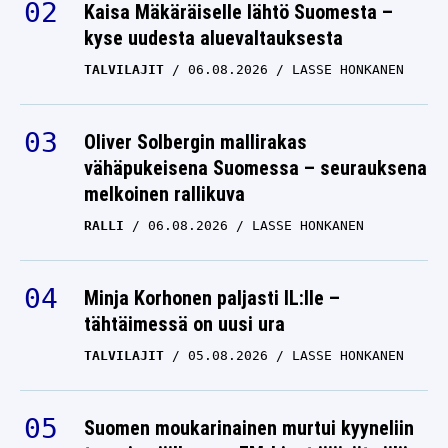
Kaisa Mäkäräiselle lähtö Suomesta –
kyse uudesta aluevaltauksesta
TALVILAJIT
06.08.2026
LASSE HONKANEN
Oliver Solbergin mallirakas
vähäpukeisena Suomessa – seurauksena
melkoinen rallikuva
RALLI
06.08.2026
LASSE HONKANEN
Minja Korhonen paljasti IL:lle –
tähtäimessä on uusi ura
TALVILAJIT
05.08.2026
LASSE HONKANEN
Suomen moukarinainen murtui kyyneliin