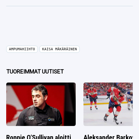
AMPUMAHIIHTO
KAISA MÄKÄRÄINEN
TUOREIMMAT UUTISET
Ronnie O’Sullivan aloitti
Aleksander Barkov