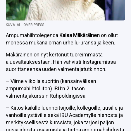
KUVA: ALL OVER PRESS
Ampumahiihtolegenda
Kaisa Mäkäräinen
on ollut
monessa mukana oman urheilu-uransa jälkeen.
Mäkäräinen on nyt kertonut tuoreimmasta
aluevaltauksestaan. Hän vahvisti Instagramissa
suorittaneensa uuden valmentajatutkinnon.
– Viime viikolla suoritin (kansainvälisen
ampumahiihtoliiton) IBU:n 2. tason
valmentajakurssin Ruhpoldingissa.
– Kiitos kaikille luennoitsijoille, kollegoille, uusille ja
vanhoille ystäville sekä IBU Academylle hienosta ja
merkityksellisestä kurssista, joka tarjosi paljon
uusia ideoita, osaamista ja tietoa ampumahiihdosta,