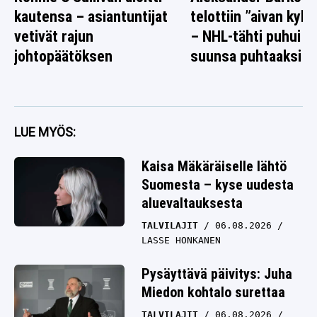
kautensa – asiantuntijat
telottiin ”aivan kyl
vetivät rajun
– NHL-tähti puhui n
johtopäätöksen
suunsa puhtaaksi
LUE MYÖS:
Kaisa Mäkäräiselle lähtö
Suomesta – kyse uudesta
aluevaltauksesta
TALVILAJIT
06.08.2026
LASSE HONKANEN
Pysäyttävä päivitys: Juha
Miedon kohtalo surettaa
TALVILAJIT
06.08.2026