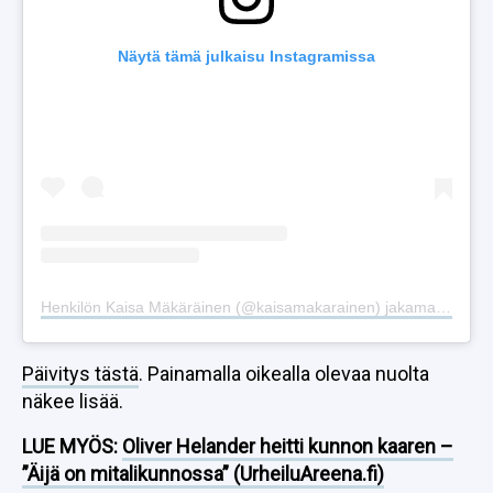
Näytä tämä julkaisu Instagramissa
Henkilön Kaisa Mäkäräinen (@kaisamakarainen) jakama julkaisu
Päivitys tästä
. Painamalla oikealla olevaa nuolta
näkee lisää.
LUE MYÖS:
Oliver Helander heitti kunnon kaaren –
”Äijä on mitalikunnossa” (UrheiluAreena.fi)