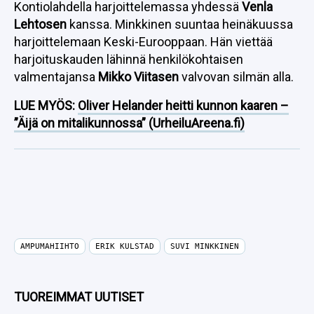
Kontiolahdella harjoittelemassa yhdessä
Venla
Lehtosen
kanssa. Minkkinen suuntaa heinäkuussa
harjoittelemaan Keski-Eurooppaan. Hän viettää
harjoituskauden lähinnä henkilökohtaisen
valmentajansa
Mikko Viitasen
valvovan silmän alla.
LUE MYÖS:
Oliver Helander heitti kunnon kaaren –
”Äijä on mitalikunnossa” (UrheiluAreena.fi)
AMPUMAHIIHTO
ERIK KULSTAD
SUVI MINKKINEN
TUOREIMMAT UUTISET