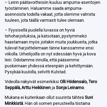
– Leirin päätavoitteisiin kuuluu ampuma-asentojen
työstäminen. Haluamme saada ampuma-
asennoista todella vakaat, jotta olemme valmiita
tuuleen, jota täällä varmasti tulee olemaan.
– Fyysisellä puolella luvassa on hyviä
tehoharjoituksia, ja katsotaan, pystymmekö
haastamaan myös joitakin muita joukkueita, jotka
tulevat harjoittelemaan tänne kanssamme ensi
viikolla. Urheilijoilla on nyt edessään hyvä ja kova
leiri. Odotamme innolla, että pääsemme
puskemaan yhdessä eteenpäin ja kehittymään.
Pysykää kuulolla, selvitti Kulstad.
Videolla näkyivät esimerkiksi
Olli Hiidensalo, Tero
Seppälä, Arttu Heikkinen
ja
Sonja Leinamo
.
Mukana ei kuitenkaan ollut suurinta tähteä
Suvi
Minkkistä
. Hän oli somen perusteella tiistaina