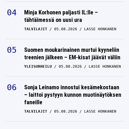
Minja Korhonen paljasti IL:lle –
tähtäimessä on uusi ura
TALVILAJIT
05.08.2026
LASSE HONKANEN
Suomen moukarinainen murtui kyyneliin
treenien jälkeen – EM-kisat jäävät väliin
YLEISURHEILU
05.08.2026
LASSE HONKANEN
Sonja Leinamo innostui kesämekostaan
– laittoi pystyyn kunnon muotinäytöksen
faneille
TALVILAJIT
05.08.2026
LASSE HONKANEN