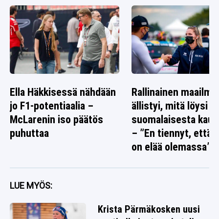
Ella Häkkisessä nähdään
Rallinainen maailma
jo F1-potentiaalia –
ällistyi, mitä löysi
McLarenin iso päätös
suomalaisesta kaup
puhuttaa
– ”En tiennyt, että 
on elää olemassa”
LUE MYÖS:
Krista Pärmäkosken uusi