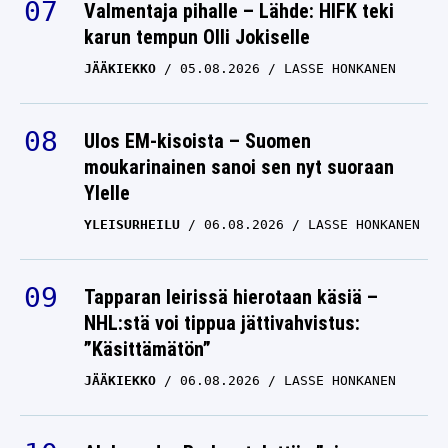
Valmentaja pihalle – Lähde: HIFK teki
karun tempun Olli Jokiselle
JÄÄKIEKKO
05.08.2026
LASSE HONKANEN
Ulos EM-kisoista – Suomen
moukarinainen sanoi sen nyt suoraan
Ylelle
YLEISURHEILU
06.08.2026
LASSE HONKANEN
Tapparan leirissä hierotaan käsiä –
NHL:stä voi tippua jättivahvistus:
”Käsittämätön”
JÄÄKIEKKO
06.08.2026
LASSE HONKANEN