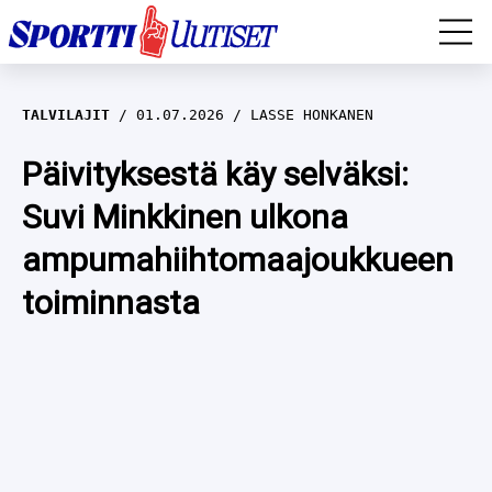
EM-YLEISURHEILU
TALVILAJIT
01.07.2026
LASSE HONKANEN
JÄÄKIEKKO
Päivityksestä käy selväksi:
Suvi Minkkinen ulkona
YLEISURHEILU
ampumahiihtomaajoukkueen
TALVILAJIT
WILMA HELTELÄ
toiminnasta
FORMULA 1
MUSTAFE MUUSE
IIVO NISKANEN
RALLI
KERTTU NISKANEN
MUUT