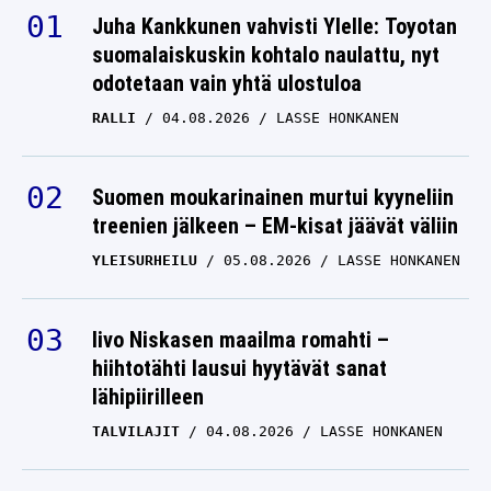
suomalaiskuskin kohtalo naulattu, nyt
odotetaan vain yhtä ulostuloa
RALLI
04.08.2026
LASSE HONKANEN
Suomen moukarinainen murtui kyyneliin
treenien jälkeen – EM-kisat jäävät väliin
YLEISURHEILU
05.08.2026
LASSE HONKANEN
Iivo Niskasen maailma romahti –
hiihtotähti lausui hyytävät sanat
lähipiirilleen
TALVILAJIT
04.08.2026
LASSE HONKANEN
Valmentaja pihalle – Lähde: HIFK teki