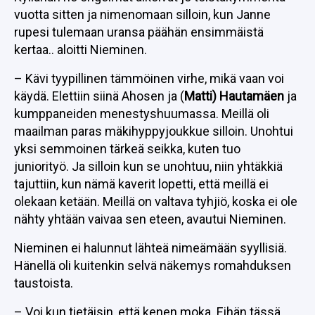
vuotta sitten ja nimenomaan silloin, kun Janne
rupesi tulemaan uransa päähän ensimmäistä
kertaa.. aloitti Nieminen.
– Kävi tyypillinen tämmöinen virhe, mikä vaan voi
käydä. Elettiin siinä Ahosen ja (
Matti) Hautamäen
ja
kumppaneiden menestyshuumassa. Meillä oli
maailman paras mäkihyppyjoukkue silloin. Unohtui
yksi semmoinen tärkeä seikka, kuten tuo
juniorityö. Ja silloin kun se unohtuu, niin yhtäkkiä
tajuttiin, kun nämä kaverit lopetti, että meillä ei
olekaan ketään. Meillä on valtava tyhjiö, koska ei ole
nähty yhtään vaivaa sen eteen, avautui Nieminen.
Nieminen ei halunnut lähteä nimeämään syyllisiä.
Hänellä oli kuitenkin selvä näkemys romahduksen
taustoista.
– Voi kun tietäisin, että kenen moka. Eihän tässä