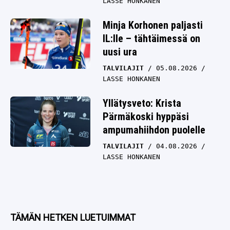
LASSE HONKANEN
Minja Korhonen paljasti
IL:lle – tähtäimessä on
uusi ura
TALVILAJIT
05.08.2026
LASSE HONKANEN
Yllätysveto: Krista
Pärmäkoski hyppäsi
ampumahiihdon puolelle
TALVILAJIT
04.08.2026
LASSE HONKANEN
TÄMÄN HETKEN LUETUIMMAT
Juha Kankkunen vahvisti Ylelle: Toyotan