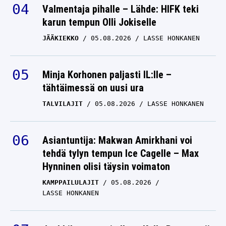
karun tempun Olli Jokiselle
JÄÄKIEKKO
05.08.2026
LASSE HONKANEN
Minja Korhonen paljasti IL:lle –
tähtäimessä on uusi ura
TALVILAJIT
05.08.2026
LASSE HONKANEN
Asiantuntija: Makwan Amirkhani voi
tehdä tylyn tempun Ice Cagelle – Max
Hynninen olisi täysin voimaton
KAMPPAILULAJIT
05.08.2026
LASSE HONKANEN
Jenkkihuuma voi alkaa: Kalle Rovanperä