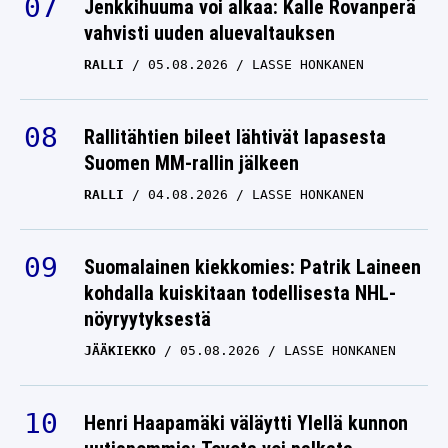
vahvisti uuden aluevaltauksen
RALLI
05.08.2026
LASSE HONKANEN
Rallitähtien bileet lähtivät lapasesta
Suomen MM-rallin jälkeen
RALLI
04.08.2026
LASSE HONKANEN
Suomalainen kiekkomies: Patrik Laineen
kohdalla kuiskitaan todellisesta NHL-
nöyryytyksestä
JÄÄKIEKKO
05.08.2026
LASSE HONKANEN
Henri Haapamäki väläytti Ylellä kunnon
uutispommia: Toyota voi palkata
suomalaisen rallikuskin