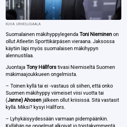
KUVA: URHEILUGAALA
Suomalainen mäkihyppylegenda
Toni Nieminen
on
ollut Atleetin Sporttikärpäsen vieraana. Jaksossa
käytiin läpi myös suomalaisen mäkihypyn
alennustilaa.
Juontaja
Tony Hällfors
tivasi Niemiseltä Suomen
mäkimaajoukkueen ongelmista.
– Toinen kyllä tai ei -vastaus oli siihen, että onko
Suomen mäkihyppy viimeiset viisi vuotta tai
(
Janne) Ahosen
jälkeen ollut kriisissä. Sitä vastasit
kyllä. Miksi? kysyi Hällfors.
– Lyhykäisyydessään varmaan pidempäänkin.
Kyllähän ne ongelmat alkoivat jo toistakymmentä