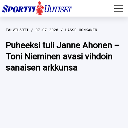
EM-YLEISURHEILU
TALVILAJIT
07.07.2026
LASSE HONKANEN
JÄÄKIEKKO
Puheeksi tuli Janne Ahonen –
Toni Nieminen avasi vihdoin
YLEISURHEILU
sanaisen arkkunsa
TALVILAJIT
WILMA HELTELÄ
FORMULA 1
MUSTAFE MUUSE
IIVO NISKANEN
RALLI
KERTTU NISKANEN
MUUT