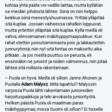
kohtaa yhtä päätä voi vadille laittaa, mutta kyllähän
se meidän johdosta lähtee. Siinä on niin helppo
keikkua siinä menestyshuumassa. Yrittää ylläpitää
sitä kuplaa. Jossain vaiheessa rahatkin loppuivat,
mutta yritettiin ylläpitää sitä kuplaa. Kyllä meillä oli
vahva, elinvoimainen mäkihyppymaajoukkue. Kun
rahat otettiin junnutoiminnasta pois ja lakkautettiin
junnuryhmiä, niin nyt sitä hintaa on maksettu aika
pitkään. Ja jos meiltä puuttuu se perusta, eli
ensinnäkin ne juniorit ja niiden valmennus, niin pitää
lähteä sitä nollasta rakentamaan.
– Puola on hyvä. Meillä oli silloin Janne Ahonen ja
Puolalla
Adam Malysz
. Mitä tapahtui? Malyszin
varjossa Puola lähti rakentamaan junioreiden
harjoituspaikkoja ja teki arvokasta juniorityötä.
Hetken päästä Puola oli maailman paras
mäkihyppymaa, missä Suomi oli silloin? Ei toisella