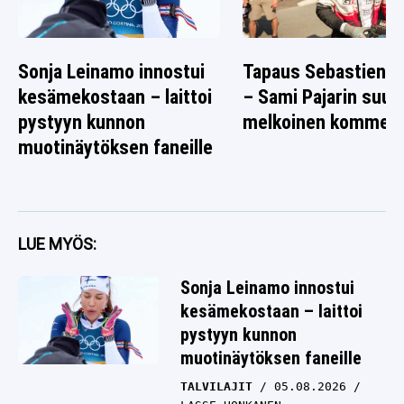
Sonja Leinamo innostui
Tapaus Sebastien O
kesämekostaan – laittoi
– Sami Pajarin suus
pystyyn kunnon
melkoinen komment
muotinäytöksen faneille
LUE MYÖS:
Sonja Leinamo innostui
kesämekostaan – laittoi
pystyyn kunnon
muotinäytöksen faneille
TALVILAJIT
05.08.2026