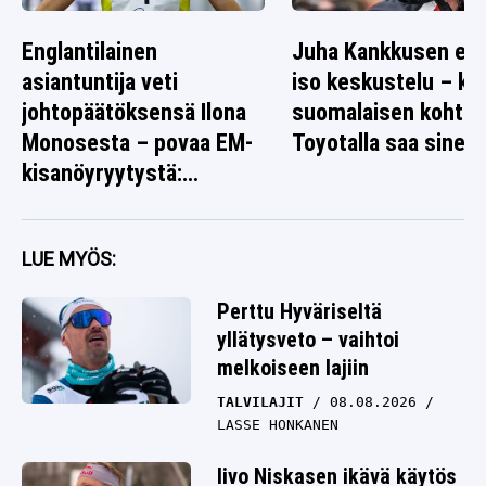
Englantilainen
Juha Kankkusen ed
asiantuntija veti
iso keskustelu – k
johtopäätöksensä Ilona
suomalaisen kohtal
Monosesta – povaa EM-
Toyotalla saa sinett
kisanöyryytystä:
”Tarttuu syöttiin”
LUE MYÖS:
Perttu Hyväriseltä
yllätysveto – vaihtoi
melkoiseen lajiin
TALVILAJIT
08.08.2026
LASSE HONKANEN
Iivo Niskasen ikävä käytös