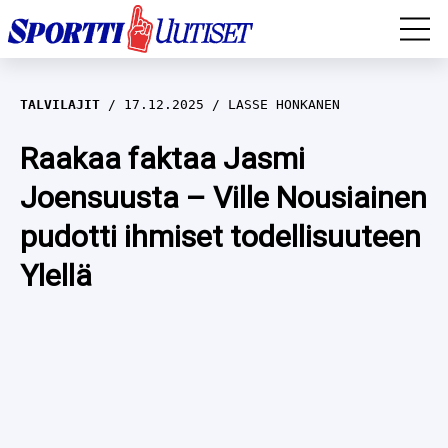
EM-YLEISURHEILU
TALVILAJIT
17.12.2025
LASSE HONKANEN
JÄÄKIEKKO
Raakaa faktaa Jasmi
Joensuusta – Ville Nousiainen
YLEISURHEILU
pudotti ihmiset todellisuuteen
TALVILAJIT
WILMA HELTELÄ
Ylellä
FORMULA 1
MUSTAFE MUUSE
IIVO NISKANEN
RALLI
KERTTU NISKANEN
MUUT