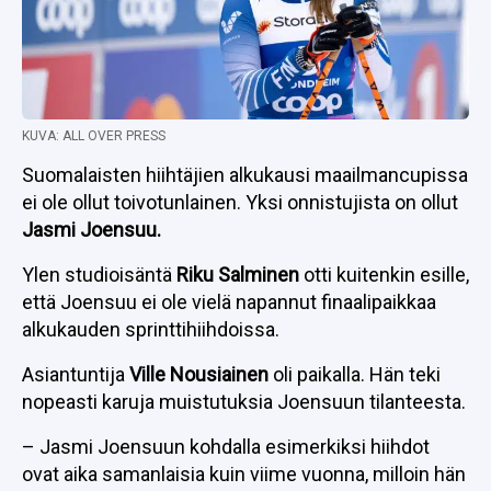
KUVA: ALL OVER PRESS
Suomalaisten hiihtäjien alkukausi maailmancupissa
ei ole ollut toivotunlainen. Yksi onnistujista on ollut
Jasmi Joensuu.
Ylen studioisäntä
Riku Salminen
otti kuitenkin esille,
että Joensuu ei ole vielä napannut finaalipaikkaa
alkukauden sprinttihiihdoissa.
Asiantuntija
Ville Nousiainen
oli paikalla. Hän teki
nopeasti karuja muistutuksia Joensuun tilanteesta.
– Jasmi Joensuun kohdalla esimerkiksi hiihdot
ovat aika samanlaisia kuin viime vuonna, milloin hän