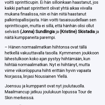
voitti sprintticupin. Ei hän silloinkaan haastanut, jos
kaikki parhaat sprintterit olivat yhtä aikaa viivalla
mukana finaalissa, niin ei hän niitä haastanut
palkintopallisijasta. Hän voitti tasaisuudellaan sen
sprintticupin, mutta ei sillä, että hänhän olisi ollut
selvästi
(Jonna) Sundlingia
ja
(Kristine) Skistadia
ja
näitä kumppaneita parempi.
– Hänen normaalimatkan hiihtonsa ovat tällä
hetkellä vakuuttavalla tasolla. Kymmenen joukkoon
lähestulkoon koko ajan pystyy hiihtämään, kun
hiihtää normaalimatkan. Nyt ei hiihtänyt, mutta
viime viikonloppuna hiihti erittäin hyvin vapaata
Norjassa, linjasi Nousiainen Ylellä.
Joensuu ja kumppanit ovat nyt joulutauolla.
Maailmancup jatkuu joulukuun lopussa Tour de
Skin merkeissä.