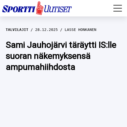
EM-YLEISURHEILU
TALVILAJIT
28.12.2025
LASSE HONKANEN
JÄÄKIEKKO
Sami Jauhojärvi täräytti IS:lle
suoran näkemyksensä
YLEISURHEILU
ampumahiihdosta
TALVILAJIT
WILMA HELTELÄ
FORMULA 1
MUSTAFE MUUSE
IIVO NISKANEN
RALLI
KERTTU NISKANEN
MUUT