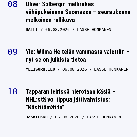
Oliver Solbergin mallirakas
vähäpukeisena Suomessa – seurauksena
melkoinen rallikuva
RALLI
06.08.2026
LASSE HONKANEN
Yle: Wilma Heltelän vammasta vaiettiin –
nyt se on julkista tietoa
YLEISURHEILU
06.08.2026
LASSE HONKANEN
Tapparan leirissä hierotaan käsiä –
NHL:stä voi tippua jättivahvistus:
”Käsittämätön”
JÄÄKIEKKO
06.08.2026
LASSE HONKANEN