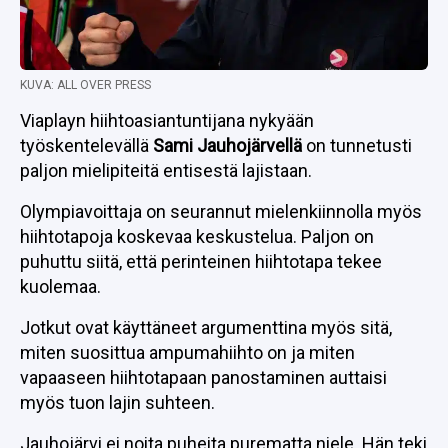
KUVA: ALL OVER PRESS
Viaplayn hiihtoasiantuntijana nykyään
työskentelevällä
Sami Jauhojärvellä
on tunnetusti
paljon mielipiteitä entisestä lajistaan.
Olympiavoittaja on seurannut mielenkiinnolla myös
hiihtotapoja koskevaa keskustelua. Paljon on
puhuttu siitä, että perinteinen hiihtotapa tekee
kuolemaa.
Jotkut ovat käyttäneet argumenttina myös sitä,
miten suosittua ampumahiihto on ja miten
vapaaseen hiihtotapaan panostaminen auttaisi
myös tuon lajin suhteen.
Jauhojärvi ei noita puheita purematta niele. Hän teki