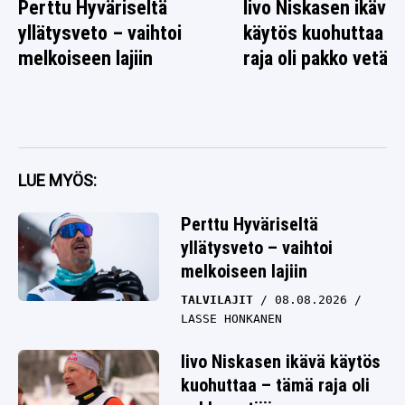
Perttu Hyväriseltä
Iivo Niskasen ikävä
yllätysveto – vaihtoi
käytös kuohuttaa –
melkoiseen lajiin
raja oli pakko vetää
LUE MYÖS:
Perttu Hyväriseltä
yllätysveto – vaihtoi
melkoiseen lajiin
TALVILAJIT
08.08.2026
LASSE HONKANEN
Iivo Niskasen ikävä käytös
kuohuttaa – tämä raja oli