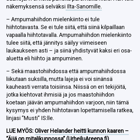
näkemyksensä selväksi
Ilta-Sanomille.
– Ampumahiihdon mielenkiinto ei tule
hiihtotavasta. Se ei tule siitä, että siinä kilpaillaan
vapaalla hiihtotavalla. Ampumahiihdon mielenkiinto
tulee siitä, että jännitys säilyy viimeiseen
laukaukseen asti – ja siinä yhdistyvät kaksi eri osa-
aluetta eli hiihto ja ampuminen.
– Sekä maastohiihdossa että ampumahiihdossa
liikutaan suksilla, mutta lajeja ei voi sinänsä
kauheasti verrata toisiinsa. Niissä on eri tekijöitä,
jotka kiehtovat ihmisiä ja jos maastohiihdon
koetaan jäävän ampumahiihdon varjoon, niin tämä
kysymys ei yhden hiihtotavan lopettamisella ratkea,
linjasi ”Musti” IS:lle.
LUE MYÖS:
Oliver Helander heitti kunnon kaaren –
”Äijä on mitalikunnossa” (UrheiluAreena.fi)