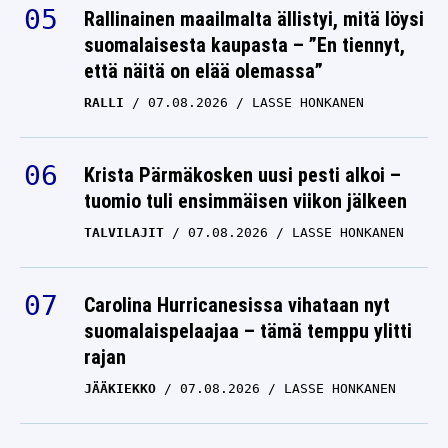
Rallinainen maailmalta ällistyi, mitä löysi
suomalaisesta kaupasta – ”En tiennyt,
että näitä on elää olemassa”
RALLI
07.08.2026
LASSE HONKANEN
Krista Pärmäkosken uusi pesti alkoi –
tuomio tuli ensimmäisen viikon jälkeen
TALVILAJIT
07.08.2026
LASSE HONKANEN
Carolina Hurricanesissa vihataan nyt
suomalaispelaajaa – tämä temppu ylitti
rajan
JÄÄKIEKKO
07.08.2026
LASSE HONKANEN