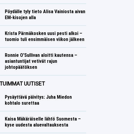
Ralli
Lasse Honkanen
Pöydälle tyly tieto Alisa Vainiosta aivan
EM-kisojen alla
Yleisurheilu
Lasse Honkanen
Krista Pärmäkosken uusi pesti alkoi –
tuomio tuli ensimmäisen viikon jälkeen
Talvilajit
Lasse Honkanen
Ronnie O’Sullivan aloitti kautensa –
asiantuntijat vetivät rajun
johtopäätöksen
Muut lajit
Lasse Honkanen
TUIMMAT UUTISET
Pysäyttävä päivitys: Juha Miedon
kohtalo surettaa
Kaisa Mäkäräiselle lähtö Suomesta –
kyse uudesta aluevaltauksesta