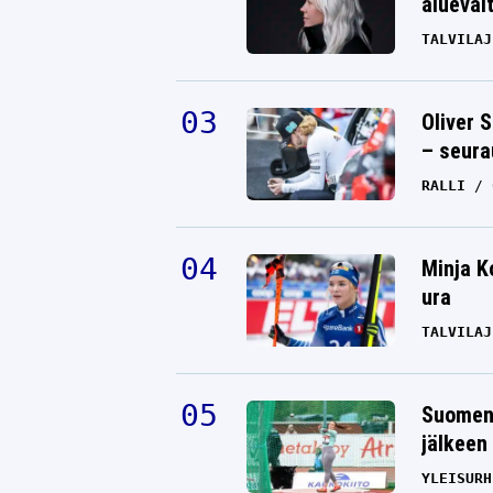
alueval
TALVILAJ
Oliver 
– seura
RALLI
Minja K
ura
TALVILAJ
Suomen 
jälkeen 
YLEISURH