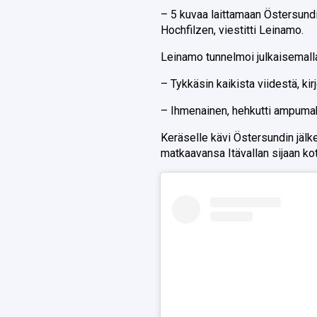
– 5 kuvaa laittamaan Östersundin
Hochfilzen, viestitti Leinamo.
Leinamo tunnelmoi julkaisemalla
– Tykkäsin kaikista viidestä, ki
– Ihmenainen, hehkutti ampumah
Keräselle kävi Östersundin jälk
matkaavansa Itävallan sijaan k