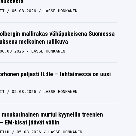
tauksesta
IT
06.08.2026
LASSE HONKANEN
Solbergin mallirakas vähäpukeisena Suomessa
uksena melkoinen rallikuva
06.08.2026
LASSE HONKANEN
orhonen paljasti IL:lle – tähtäimessä on uusi
IT
05.08.2026
LASSE HONKANEN
moukarinainen murtui kyyneliin treenien
– EM-kisat jäävät väliin
EILU
05.08.2026
LASSE HONKANEN