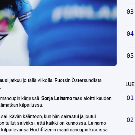
 jatkuu jo tällä viikolla. Ruotsin Östersundista
LUE
.
lmancupin kärjessä.
Sonja Leinamo
taas aloitti kauden
limatkan kilpailussa.
ai ikävän käänteen, kun hän sairastui ja joutui
 on tullut selväksi, että kaikki on kunnossa. Leinamo
kilpailevansa Hochfilzenin maailmancupin kisoissa.