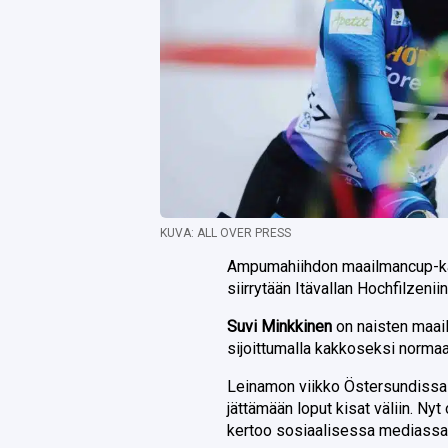
KUVA: ALL OVER PRESS
Ampumahiihdon maailmancup-kausi
siirrytään Itävallan Hochfilzeniin
Suvi Minkkinen
on naisten maai
sijoittumalla kakkoseksi normaa
Leinamon viikko Östersundissa s
jättämään loput kisat väliin. Nyt
kertoo sosiaalisessa mediassa 