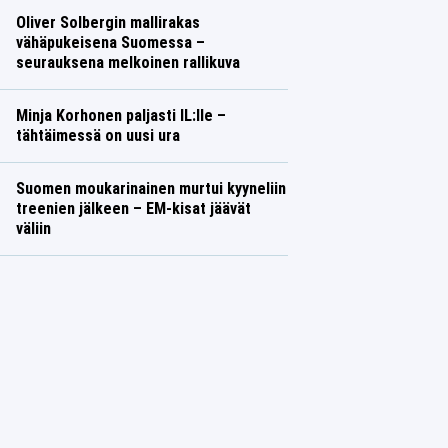
Oliver Solbergin mallirakas
vähäpukeisena Suomessa –
seurauksena melkoinen rallikuva
Minja Korhonen paljasti IL:lle –
tähtäimessä on uusi ura
Suomen moukarinainen murtui kyyneliin
treenien jälkeen – EM-kisat jäävät
väliin