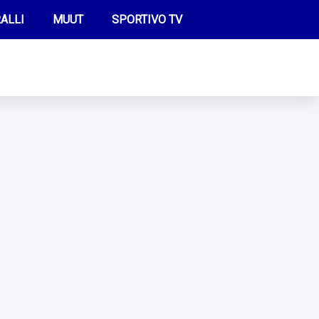
ALLI
MUUT
SPORTIVO TV
FUTIS
KAMPPAILU
OLYMPIALAISET