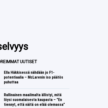
selvyys
REIMMAT UUTISET
Ella Häkkisessä nähdään jo F1-
potentiaalia – McLarenin iso päätös
puhuttaa
Formula 1
Lasse Honkanen
Rallinainen maailmalta ällistyi, mitä
löysi suomalaisesta kaupasta – ”En
tiennyt, että näitä on elää olemassa”