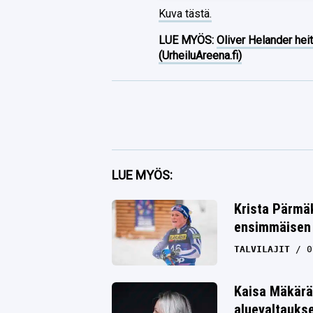
Kuva tästä.
LUE MYÖS:
Oliver Helander heit
(UrheiluAreena.fi)
Facebook
LUE MYÖS:
Twitter
Krista Pärmäk
ensimmäisen 
Whatsapp
TALVILAJIT
0
Kaisa Mäkärä
aluevaltauks