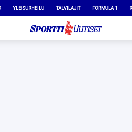
O
YLEISURHEILU
TALVILAJIT
FORMULA 1
R
WILMA HELTELÄ
IIVO NISKANEN
MUSTAFE MUUSE
KERTTU NISKANEN