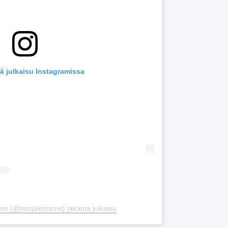
ä julkaisu Instagramissa
amo (@sonjaleinamo) jakama julkaisu