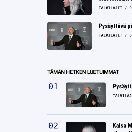
TALVILAJIT
0
Pysäyttävä pä
TALVILAJIT
0
TÄMÄN HETKEN LUETUIMMAT
Pysäytt
TALVILAJ
Kaisa M