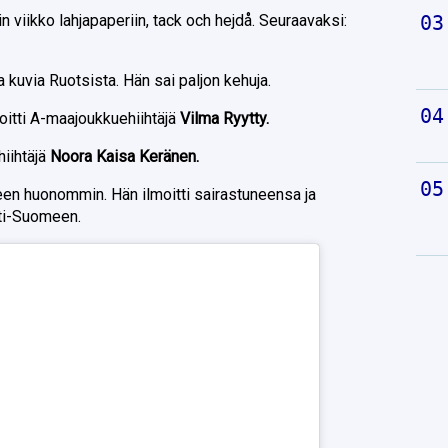
 viikko lahjapaperiin, tack och hejdå. Seuraavaksi:
 kuvia Ruotsista. Hän sai paljon kehuja.
rjoitti A-maajoukkuehiihtäjä
Vilma Ryytty.
iihtäjä
Noora Kaisa Keränen.
een huonommin. Hän ilmoitti sairastuneensa ja
oti-Suomeen.