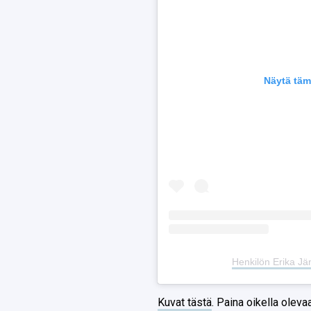
Näytä täm
Henkilön Erika Jä
Kuvat tästä
. Paina oikella oleva