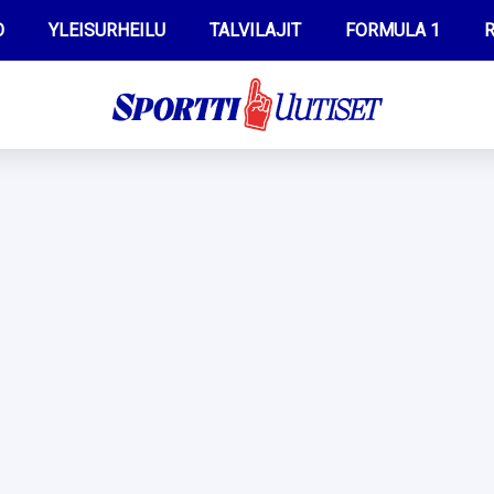
O
YLEISURHEILU
TALVILAJIT
FORMULA 1
R
WILMA HELTELÄ
IIVO NISKANEN
MUSTAFE MUUSE
KERTTU NISKANEN