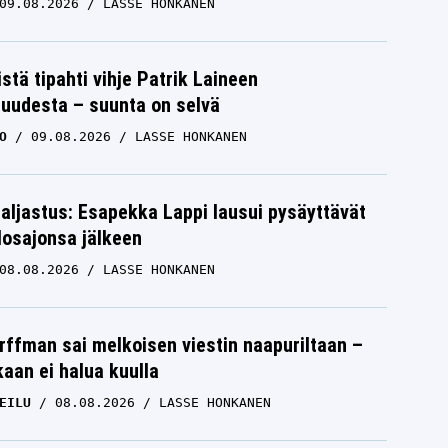
09.08.2026
LASSE HONKANEN
istä tipahti vihje Patrik Laineen
suudesta – suunta on selvä
O
09.08.2026
LASSE HONKANEN
paljastus: Esapekka Lappi lausui pysäyttävät
losajonsa jälkeen
08.08.2026
LASSE HONKANEN
rffman sai melkoisen viestin naapuriltaan –
kaan ei halua kuulla
EILU
08.08.2026
LASSE HONKANEN