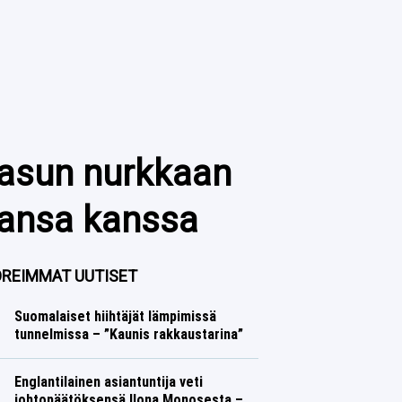
-asun nurkkaan
aansa kanssa
REIMMAT UUTISET
Suomalaiset hiihtäjät lämpimissä
tunnelmissa – ”Kaunis rakkaustarina”
Talvilajit
Lasse Honkanen
Englantilainen asiantuntija veti
johtopäätöksensä Ilona Monosesta –