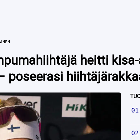
ANEN
umahiihtäjä heitti kisa
 poseerasi hiihtäjärakk
TUO