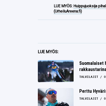
LUE MYÖS:
Huippujuoksija piha
(UrheiluAreena.fi)
Facebook
LUE MYÖS:
Twitter
Suomalaiset h
rakkaustarin
Whatsapp
TALVILAJIT
0
Perttu Hyväri
TALVILAJIT
0