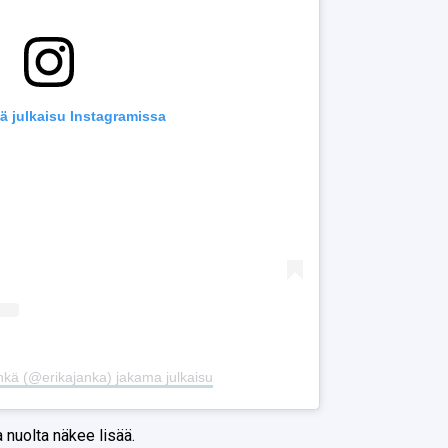
ä julkaisu Instagramissa
nkä (@erikajanka) jakama julkaisu
a nuolta näkee lisää.