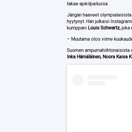
takaa-ajokilpailussa.
Jängän haaveet olympialaisista 
hyytynyt. Hän julkaisi Instagra
kumppani
Louis Schwartz,
joka 
– Muutama otos viime kuukaudelt
Suomen ampumahiihtonaisista ol
Inka Hämäläinen, Noora Kaisa K