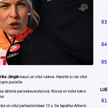
rika Jängän
kausi on ollut vaikea. Hänellä ei ole ollut
upin puolella.
LUE
a lähinnä parisekaviesteissä. Niissä on tullut kaksi
na.
kä on ollut parhaimmillaan 13:s. Se tapahtui Arberin