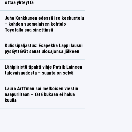
ottaa yhteyttä
Juha Kankkusen edessä iso keskustelu
– kahden suomalaisen kohtalo
Toyotalla saa sinettinsä
Kulissipaljastus: Esapekka Lappi lausui
pysäyttävät sanat ulosajonsa jälkeen
Lähipiiristä tipahti vihje Patrik Laineen
tulevaisuudesta – suunta on selvä
Laura Arffman sai melkoisen viestin
naapuriltaan – tätä kukaan ei halua
kuulla