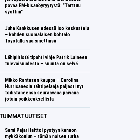
povaa EM-kisanöyryytystä: ”Tarttuu
syöttiin”
Yleisurheilu
Lasse Honkanen
Juha Kankkusen edessä iso keskustelu
– kahden suomalaisen kohtalo
Toyotalla saa sinettinsä
Ralli
Lasse Honkanen
Lähipiiristä tipahti vihje Patrik Laineen
tulevaisuudesta – suunta on selvä
Jääkiekko
Lasse Honkanen
Mikko Rantasen kauppa – Carolina
Hurricanesin tähtipelaaja paljasti nyt
todistaneensa seuraavana päivänä
jotain poikkeuksellista
Jääkiekko
Lasse Honkanen
TUIMMAT UUTISET
Sami Pajari laittoi pystyyn kunnon
mykkäkoulun – tämän naisen turha