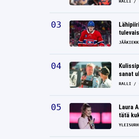
RALLI
Lähipiir
tulevai
JÄÄKIEKK
Kulissi
sanat u
RALLI
Laura A
tätä ku
YLEISURH