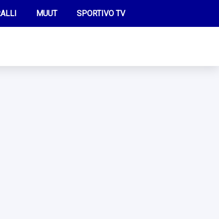
ALLI
MUUT
SPORTIVO TV
FUTIS
KAMPPAILU
OLYMPIALAISET