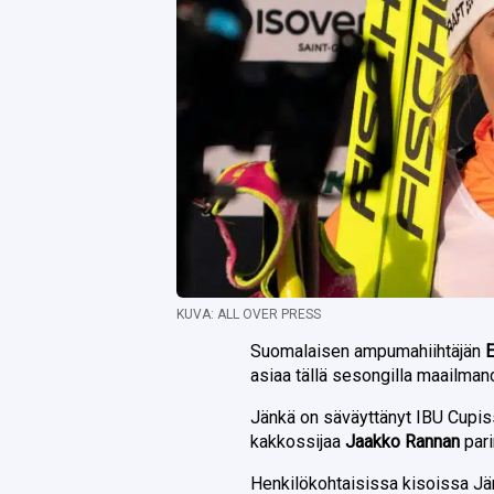
KUVA: ALL OVER PRESS
Suomalaisen ampumahiihtäjän
E
asiaa tällä sesongilla maailmanc
Jänkä on säväyttänyt IBU Cupiss
kakkossijaa
Jaakko Rannan
pari
Henkilökohtaisissa kisoissa Jän