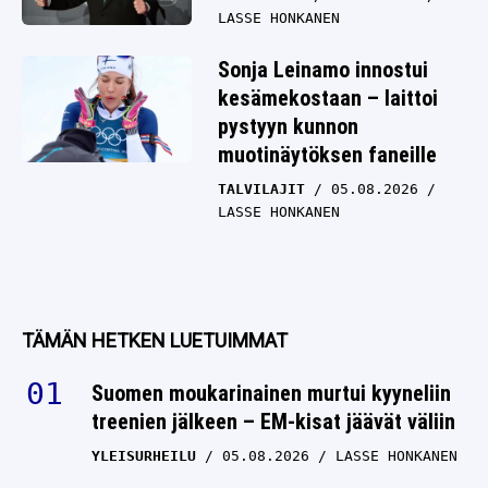
LASSE HONKANEN
Sonja Leinamo innostui
kesämekostaan – laittoi
pystyyn kunnon
muotinäytöksen faneille
TALVILAJIT
05.08.2026
LASSE HONKANEN
TÄMÄN HETKEN LUETUIMMAT
Suomen moukarinainen murtui kyyneliin
treenien jälkeen – EM-kisat jäävät väliin
YLEISURHEILU
05.08.2026
LASSE HONKANEN