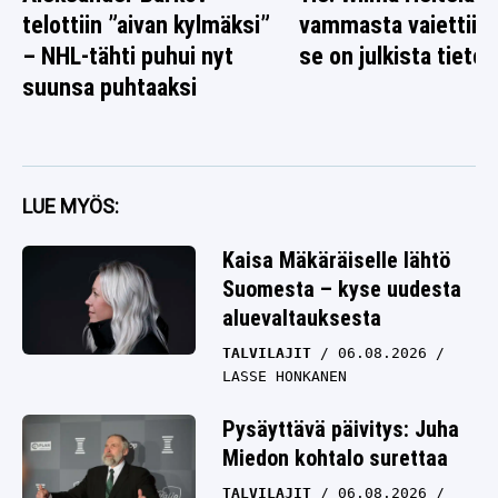
telottiin ”aivan kylmäksi”
vammasta vaiettiin 
– NHL-tähti puhui nyt
se on julkista tietoa
suunsa puhtaaksi
LUE MYÖS:
Kaisa Mäkäräiselle lähtö
Suomesta – kyse uudesta
aluevaltauksesta
TALVILAJIT
06.08.2026
LASSE HONKANEN
Pysäyttävä päivitys: Juha
Miedon kohtalo surettaa
TALVILAJIT
06.08.2026