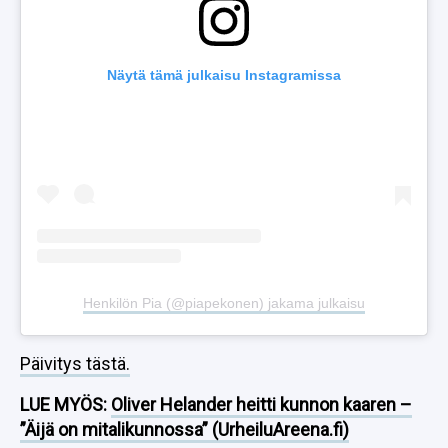
Näytä tämä julkaisu Instagramissa
Henkilön Pia (@piapekonen) jakama julkaisu
Päivitys tästä.
LUE MYÖS:
Oliver Helander heitti kunnon kaaren –
”Äijä on mitalikunnossa” (UrheiluAreena.fi)