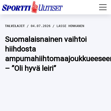
EM-YLEISURHEILU
TALVILAJIT
04.07.2026
LASSE HONKANEN
JÄÄKIEKKO
Suomalaisnainen vaihtoi
hiihdosta
YLEISURHEILU
ampumahiihtomaajoukkueesee
TALVILAJIT
WILMA HELTELÄ
– ”Oli hyvä leiri”
FORMULA 1
MUSTAFE MUUSE
IIVO NISKANEN
RALLI
KERTTU NISKANEN
MUUT