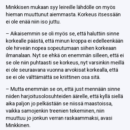
Minkkisen mukaan syy leireille lähdölle on myös
hieman muuttunut aiemmasta. Korkeus itsessään
ei ole enää niin iso juttu.
– Aikaisemmin se oli myös se, että haluttiin sinne
korkealle päästä, että minun kroppa ei edelleenkään
ole hirveän nopea sopeutumaan siihen korkeaan
ilmanalaan. Nyt se ehkä on enemmän silleen, että ei
se ole niin puhtaasti se korkeus, nyt varsinkin meillä
ei ole seuraavana vuonna arvokisat korkealla, että
se ei ole välttämättä se kriittinen osa sitä.
– Mutta enemmän se on, että just mennään sinne
niiden harjoitusolosuhteiden äärelle, että kyllä siellä
aika paljon jo pelkästään se niissä maastoissa,
vaikka samojenkin treenien tekeminen, niin
muuttuu jo jonkun verran raskaammaksi, avasi
Minkkinen.