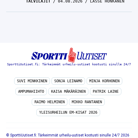
SporttiUutiset.fi: Tärkeimmät urheilu-uutiset kootusti sinulle 24/7
SUVI MINKKINEN
SONJA LEINAMO
MINJA KORHONEN
AMPUMAHIIHTO
KAISA MÄKÄRÄINEN
PATRIK LAINE
RAIMO HELMINEN
MIKKO RANTANEN
YLEISURHEILUN EM-KISAT 2026
© SporttiUutiset.fi: Tärkeimmät urheilu-uutiset kootusti sinulle 24/7 2026
TIETOA MEISTÄ
/
🇬🇧 SPORTIVO NETWORK
/
KÄYTTÖEHDOT