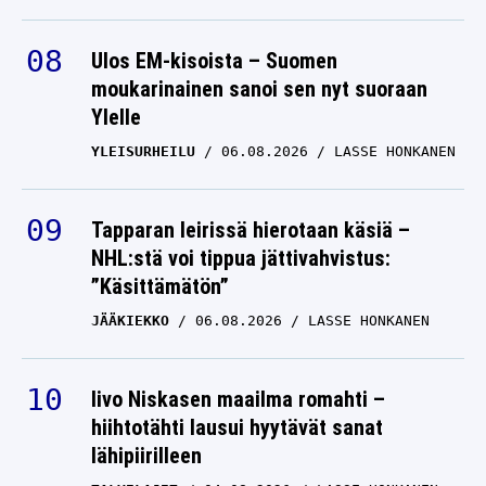
Ulos EM-kisoista – Suomen
moukarinainen sanoi sen nyt suoraan
Ylelle
YLEISURHEILU
06.08.2026
LASSE HONKANEN
Tapparan leirissä hierotaan käsiä –
NHL:stä voi tippua jättivahvistus:
”Käsittämätön”
JÄÄKIEKKO
06.08.2026
LASSE HONKANEN
Iivo Niskasen maailma romahti –
hiihtotähti lausui hyytävät sanat
lähipiirilleen
TALVILAJIT
04.08.2026
LASSE HONKANEN