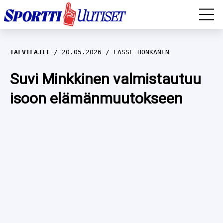
EM-YLEISURHEILU
TALVILAJIT
20.05.2026
LASSE HONKANEN
JÄÄKIEKKO
Suvi Minkkinen valmistautuu
isoon elämänmuutokseen
YLEISURHEILU
TALVILAJIT
WILMA HELTELÄ
FORMULA 1
MUSTAFE MUUSE
IIVO NISKANEN
RALLI
KERTTU NISKANEN
MUUT