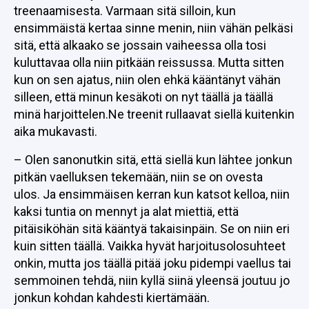
treenaamisesta. Varmaan sitä silloin, kun
ensimmäistä kertaa sinne menin, niin vähän pelkäsi
sitä, että alkaako se jossain vaiheessa olla tosi
kuluttavaa olla niin pitkään reissussa. Mutta sitten
kun on sen ajatus, niin olen ehkä kääntänyt vähän
silleen, että minun kesäkoti on nyt täällä ja täällä
minä harjoittelen.Ne treenit rullaavat siellä kuitenkin
aika mukavasti.
– Olen sanonutkin sitä, että siellä kun lähtee jonkun
pitkän vaelluksen tekemään, niin se on ovesta
ulos. Ja ensimmäisen kerran kun katsot kelloa, niin
kaksi tuntia on mennyt ja alat miettiä, että
pitäisiköhän sitä kääntyä takaisinpäin. Se on niin eri
kuin sitten täällä. Vaikka hyvät harjoitusolosuhteet
onkin, mutta jos täällä pitää joku pidempi vaellus tai
semmoinen tehdä, niin kyllä siinä yleensä joutuu jo
jonkun kohdan kahdesti kiertämään.