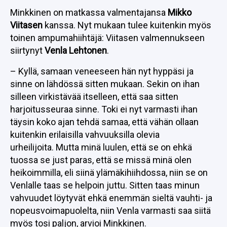
Minkkinen on matkassa valmentajansa
Mikko
Viitasen
kanssa. Nyt mukaan tulee kuitenkin myös
toinen ampumahiihtäjä: Viitasen valmennukseen
siirtynyt
Venla Lehtonen
.
– Kyllä, samaan veneeseen hän nyt hyppäsi ja
sinne on lähdössä sitten mukaan. Sekin on ihan
silleen virkistävää itselleen, että saa sitten
harjoitusseuraa sinne. Toki ei nyt varmasti ihan
täysin koko ajan tehdä samaa, että vähän ollaan
kuitenkin erilaisilla vahvuuksilla olevia
urheilijoita. Mutta minä luulen, että se on ehkä
tuossa se just paras, että se missä minä olen
heikoimmilla, eli siinä ylämäkihiihdossa, niin se on
Venlalle taas se helpoin juttu. Sitten taas minun
vahvuudet löytyvät ehkä enemmän sieltä vauhti- ja
nopeusvoimapuolelta, niin Venla varmasti saa siitä
myös tosi paljon, arvioi Minkkinen.