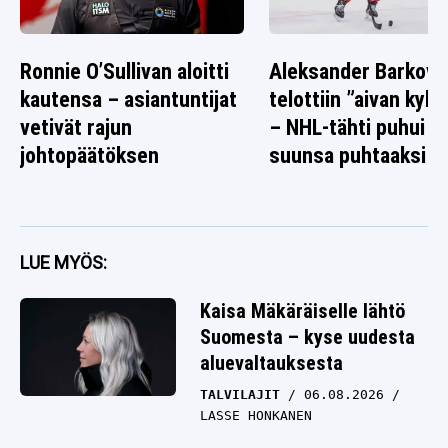
Ronnie O’Sullivan aloitti
Aleksander Barkov
kautensa – asiantuntijat
telottiin ”aivan kyl
vetivät rajun
– NHL-tähti puhui n
johtopäätöksen
suunsa puhtaaksi
LUE MYÖS:
Kaisa Mäkäräiselle lähtö
Suomesta – kyse uudesta
aluevaltauksesta
TALVILAJIT
06.08.2026
LASSE HONKANEN