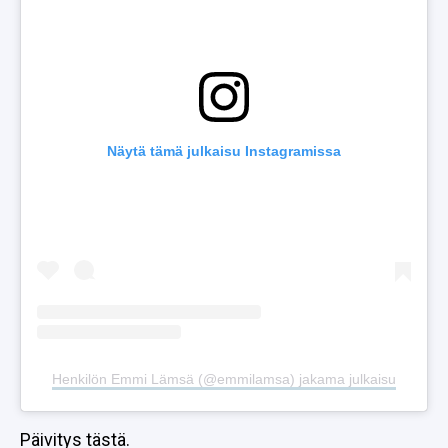
Näytä tämä julkaisu Instagramissa
Henkilön Emmi Lämsä (@emmilamsa) jakama julkaisu
Päivitys tästä
.