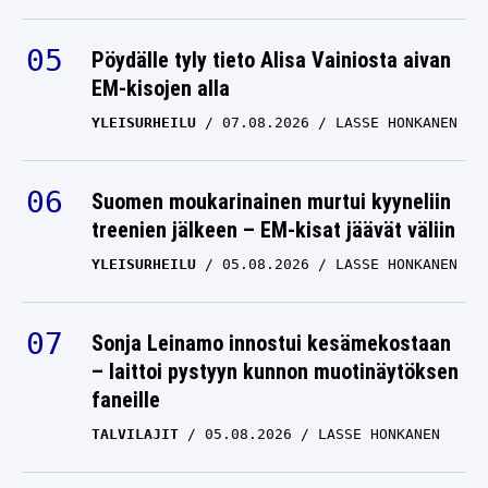
Pöydälle tyly tieto Alisa Vainiosta aivan
EM-kisojen alla
YLEISURHEILU
07.08.2026
LASSE HONKANEN
Suomen moukarinainen murtui kyyneliin
treenien jälkeen – EM-kisat jäävät väliin
YLEISURHEILU
05.08.2026
LASSE HONKANEN
Sonja Leinamo innostui kesämekostaan
– laittoi pystyyn kunnon muotinäytöksen
faneille
TALVILAJIT
05.08.2026
LASSE HONKANEN