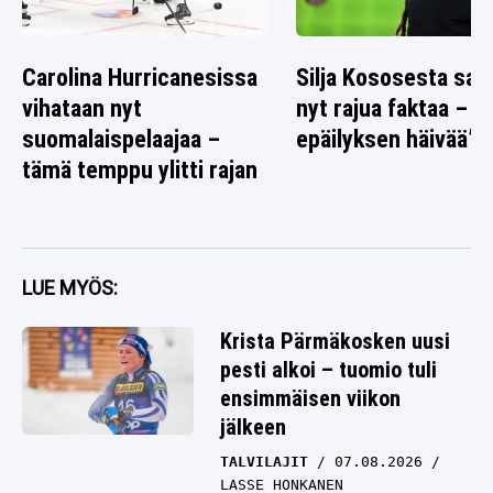
Carolina Hurricanesissa
Silja Kososesta saat
vihataan nyt
nyt rajua faktaa – ”E
suomalaispelaajaa –
epäilyksen häivää”
tämä temppu ylitti rajan
LUE MYÖS:
Krista Pärmäkosken uusi
pesti alkoi – tuomio tuli
ensimmäisen viikon
jälkeen
TALVILAJIT
07.08.2026
LASSE HONKANEN