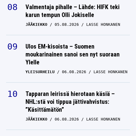
Valmentaja pihalle – Lähde: HIFK teki
karun tempun Olli Jokiselle
JÄÄKIEKKO
05.08.2026
LASSE HONKANEN
Ulos EM-kisoista – Suomen
moukarinainen sanoi sen nyt suoraan
Ylelle
YLEISURHEILU
06.08.2026
LASSE HONKANEN
Tapparan leirissä hierotaan käsiä –
NHL:stä voi tippua jättivahvistus:
”Käsittämätön”
JÄÄKIEKKO
06.08.2026
LASSE HONKANEN