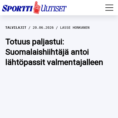
EM-YLEISURHEILU
TALVILAJIT
20.06.2026
LASSE HONKANEN
JÄÄKIEKKO
Totuus paljastui:
Suomalaishiihtäjä antoi
YLEISURHEILU
lähtöpassit valmentajalleen
TALVILAJIT
WILMA HELTELÄ
FORMULA 1
MUSTAFE MUUSE
IIVO NISKANEN
RALLI
KERTTU NISKANEN
MUUT