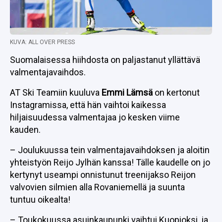
KUVA: ALL OVER PRESS
Suomalaisessa hiihdosta on paljastanut yllättävä
valmentajavaihdos.
AT Ski Teamiin kuuluva
Emmi Lämsä
on kertonut
Instagramissa, että hän vaihtoi kaikessa
hiljaisuudessa valmentajaa jo kesken viime
kauden.
– Joulukuussa tein valmentajavaihdoksen ja aloitin
yhteistyön Reijo Jylhän kanssa! Tälle kaudelle on jo
kertynyt useampi onnistunut treenijakso Reijon
valvovien silmien alla Rovaniemellä ja suunta
tuntuu oikealta!
– Toukokuussa asuinkaupunki vaihtui Kuopioksi, ja