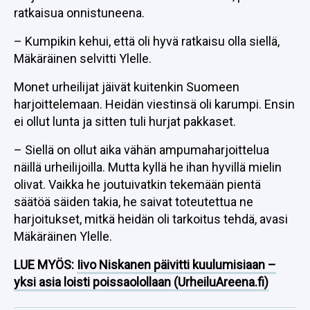
ratkaisua onnistuneena.
– Kumpikin kehui, että oli hyvä ratkaisu olla siellä,
Mäkäräinen selvitti Ylelle.
Monet urheilijat jäivät kuitenkin Suomeen
harjoittelemaan. Heidän viestinsä oli karumpi. Ensin
ei ollut lunta ja sitten tuli hurjat pakkaset.
– Siellä on ollut aika vähän ampumaharjoittelua
näillä urheilijoilla. Mutta kyllä he ihan hyvillä mielin
olivat. Vaikka he joutuivatkin tekemään pientä
säätöä säiden takia, he saivat toteutettua ne
harjoitukset, mitkä heidän oli tarkoitus tehdä, avasi
Mäkäräinen Ylelle.
LUE MYÖS:
Iivo Niskanen päivitti kuulumisiaan –
yksi asia loisti poissaolollaan (UrheiluAreena.fi)