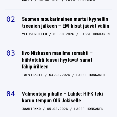
Suomen moukarinainen murtui kyyneliin
treenien jälkeen – EM-kisat jäävät väliin
YLEISURHEILU
05.08.2026
LASSE HONKANEN
Iivo Niskasen maailma romahti –
hiihtotähti lausui hyytävät sanat
lähipiirilleen
TALVILAJIT
04.08.2026
LASSE HONKANEN
Valmentaja pihalle – Lähde: HIFK teki
karun tempun Olli Jokiselle
JÄÄKIEKKO
05.08.2026
LASSE HONKANEN