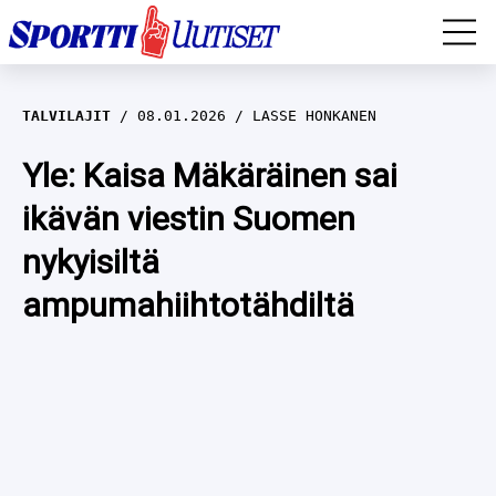
EM-YLEISURHEILU
TALVILAJIT
08.01.2026
LASSE HONKANEN
JÄÄKIEKKO
Yle: Kaisa Mäkäräinen sai
ikävän viestin Suomen
YLEISURHEILU
nykyisiltä
TALVILAJIT
WILMA HELTELÄ
ampumahiihtotähdiltä
FORMULA 1
MUSTAFE MUUSE
IIVO NISKANEN
RALLI
KERTTU NISKANEN
MUUT