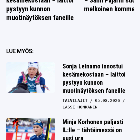
kesämekostaan – laittoi
– Sami Pajarin suus
pystyyn kunnon
melkoinen komment
muotinäytöksen faneille
LUE MYÖS:
Sonja Leinamo innostui
kesämekostaan – laittoi
pystyyn kunnon
muotinäytöksen faneille
TALVILAJIT
05.08.2026
LASSE HONKANEN
Minja Korhonen paljasti
IL:lle – tähtäimessä on
uusi ura