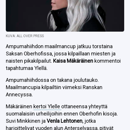
KUVA: ALL OVER PRESS
Ampumahiihdon maailmancup jatkuu torstaina
Saksan Oberhofissa, jossa kilpaillaan miesten ja
naisten pikakilpailut.
Kaisa Mäkäräinen
kommentoi
tapahtumaa Ylellä.
Ampumahiihdossa on takana joulutauko.
Maailmancupia kilpailtiin viimeksi Ranskan
Annecyssa.
Mäkäräinen
kertoi Ylelle
ottaneensa yhteyttä
suomalaisiin urheilijoihin ennen Oberhofin kisoja.
Suvi Minkkinen ja
Venla Lehtonen
, jotka
harjoittelivat vuoden alun Anterselvassa, pitivät