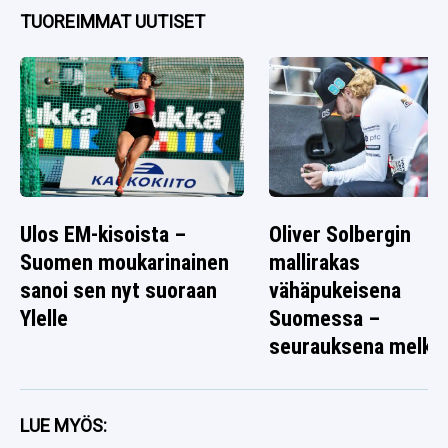
TUOREIMMAT UUTISET
Ulos EM-kisoista –
Oliver Solbergin
Suomen moukarinainen
mallirakas
sanoi sen nyt suoraan
vähäpukeisena
Ylelle
Suomessa –
seurauksena melko
rallikuva
LUE MYÖS: