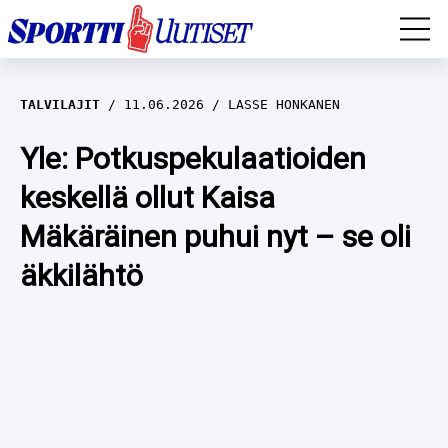
EM-YLEISURHEILU
TALVILAJIT
11.06.2026
LASSE HONKANEN
JÄÄKIEKKO
Yle: Potkuspekulaatioiden
keskellä ollut Kaisa
YLEISURHEILU
Mäkäräinen puhui nyt – se oli
TALVILAJIT
WILMA HELTELÄ
äkkilähtö
FORMULA 1
MUSTAFE MUUSE
IIVO NISKANEN
RALLI
KERTTU NISKANEN
MUUT