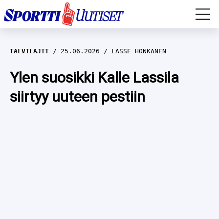
EM-YLEISURHEILU
TALVILAJIT
25.06.2026
LASSE HONKANEN
JÄÄKIEKKO
Ylen suosikki Kalle Lassila
siirtyy uuteen pestiin
YLEISURHEILU
TALVILAJIT
WILMA HELTELÄ
FORMULA 1
MUSTAFE MUUSE
IIVO NISKANEN
RALLI
KERTTU NISKANEN
MUUT