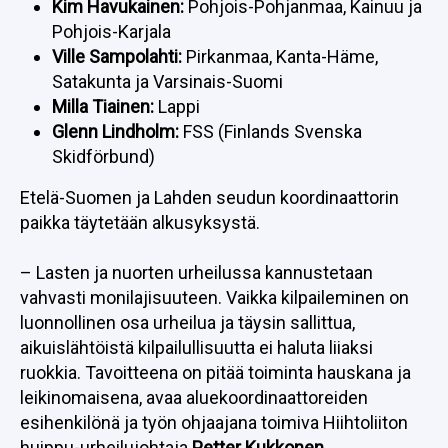
Kim Havukainen:
Pohjois-Pohjanmaa, Kainuu ja
Pohjois-Karjala
Ville Sampolahti:
Pirkanmaa, Kanta-Häme,
Satakunta ja Varsinais-Suomi
Milla Tiainen:
Lappi
Glenn Lindholm:
FSS (Finlands Svenska
Skidförbund)
Etelä-Suomen ja Lahden seudun koordinaattorin
paikka täytetään alkusyksystä.
– Lasten ja nuorten urheilussa kannustetaan
vahvasti monilajisuuteen. Vaikka kilpaileminen on
luonnollinen osa urheilua ja täysin sallittua,
aikuislähtöistä kilpailullisuutta ei haluta liiaksi
ruokkia. Tavoitteena on pitää toiminta hauskana ja
leikinomaisena, avaa aluekoordinaattoreiden
esihenkilönä ja työn ohjaajana toimiva Hiihtoliiton
huippu-urheilujohtaja
Petter Kukkonen.