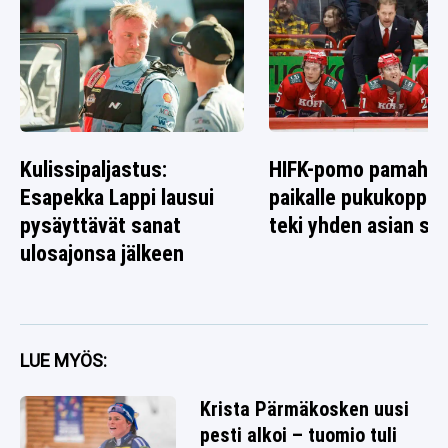
Kulissipaljastus:
HIFK-pomo pamahti
Esapekka Lappi lausui
paikalle pukukoppiin
pysäyttävät sanat
teki yhden asian sel
ulosajonsa jälkeen
LUE MYÖS:
Krista Pärmäkosken uusi
pesti alkoi – tuomio tuli