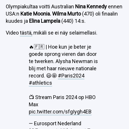
Olympiakultaa voitti Australian
Nina Kennedy
ennen
USA:n
Katie Moonia. Wilma Murto
(470) oli finaalin
kuudes ja
Elina Lampela
(440) 14:s.
Video
tästä,
mikäli se ei näy selaimellasi.
🔥🇫🇷 | Hoe kun je beter je
goede sprong vieren dan door
te twerken. Alysha Newman is
blij met haar nieuwe nationale
record. 😃🤩
#Paris2024
#athletics
📺 Stream Paris 2024 op HBO
Max
pic.twitter.com/sfgIygh4EB
— Eurosport Nederland