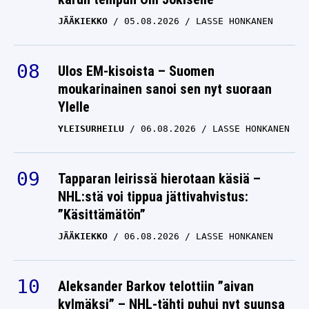
JÄÄKIEKKO
05.08.2026
LASSE HONKANEN
Ulos EM-kisoista – Suomen
moukarinainen sanoi sen nyt suoraan
Ylelle
YLEISURHEILU
06.08.2026
LASSE HONKANEN
Tapparan leirissä hierotaan käsiä –
NHL:stä voi tippua jättivahvistus:
”Käsittämätön”
JÄÄKIEKKO
06.08.2026
LASSE HONKANEN
Aleksander Barkov telottiin ”aivan
kylmäksi” – NHL-tähti puhui nyt suunsa