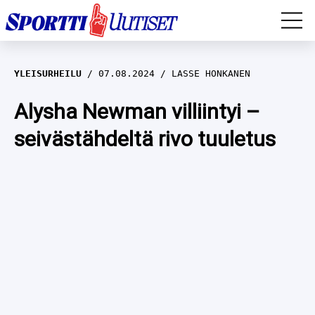
EM-YLEISURHEILU
YLEISURHEILU
07.08.2024
LASSE HONKANEN
JÄÄKIEKKO
Alysha Newman villiintyi –
seivästähdeltä rivo tuuletus
YLEISURHEILU
TALVILAJIT
WILMA HELTELÄ
FORMULA 1
MUSTAFE MUUSE
IIVO NISKANEN
RALLI
KERTTU NISKANEN
MUUT