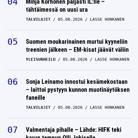
Minja Korhonen paljasti IL:lle –
tähtäimessä on uusi ura
TALVILAJIT
05.08.2026
LASSE HONKANEN
Suomen moukarinainen murtui kyyneliin
treenien jälkeen – EM-kisat jäävät väliin
YLEISURHEILU
05.08.2026
LASSE HONKANEN
Sonja Leinamo innostui kesämekostaan
– laittoi pystyyn kunnon muotinäytöksen
faneille
TALVILAJIT
05.08.2026
LASSE HONKANEN
Valmentaja pihalle – Lähde: HIFK teki
karun tempun Olli Jokiselle