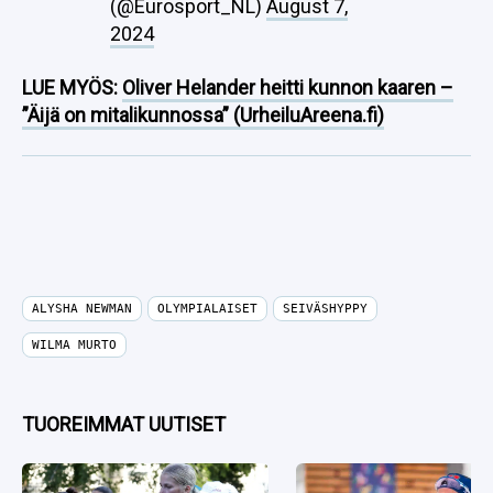
(@Eurosport_NL)
August 7,
2024
LUE MYÖS:
Oliver Helander heitti kunnon kaaren –
”Äijä on mitalikunnossa” (UrheiluAreena.fi)
ALYSHA NEWMAN
OLYMPIALAISET
SEIVÄSHYPPY
WILMA MURTO
TUOREIMMAT UUTISET