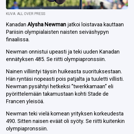
KUVA: ALL OVER PRESS
Kanadan
Alysha Newman
jatkoi loistavaa kauttaan
Pariisin olympialaisten naisten seiväshypyn
finaalissa.
Newman onnistui upeasti ja teki uuden Kanadan
ennätyksen 485. Se riitti olympiapronssiin.
Nainen villiintyi täysin huikeasta suorituksestaan.
Hän ryntäsi nopeasti pois patjalta ja tuuletti villisti.
Newman pysähtyi hetkeksi ”twerkkamaan” eli
pyörittelemään takamustaan kohti Stade de
Francen yleisöä.
Newman teki vielä komean yrityksen korkeudesta
490. Sitten naisen eväät oli syöty. Se riitti kuitenkin
olympiapronssiin.