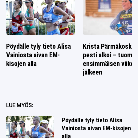
Pöydälle tyly tieto Alisa
Krista Pärmäkosken
Vainiosta aivan EM-
pesti alkoi – tuomio 
kisojen alla
ensimmäisen viikon
jälkeen
LUE MYÖS:
Pöydälle tyly tieto Alisa
Vainiosta aivan EM-kisojen
alla