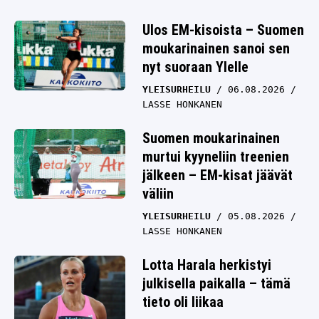
Ulos EM-kisoista – Suomen
moukarinainen sanoi sen
nyt suoraan Ylelle
YLEISURHEILU
06.08.2026
LASSE HONKANEN
Suomen moukarinainen
murtui kyyneliin treenien
jälkeen – EM-kisat jäävät
väliin
YLEISURHEILU
05.08.2026
LASSE HONKANEN
Lotta Harala herkistyi
julkisella paikalla – tämä
tieto oli liikaa