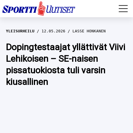
EM-YLEISURHEILU
YLEISURHEILU
12.05.2026
LASSE HONKANEN
JÄÄKIEKKO
Dopingtestaajat yllättivät Viivi
Lehikoisen – SE-naisen
YLEISURHEILU
pissatuokiosta tuli varsin
TALVILAJIT
WILMA HELTELÄ
kiusallinen
FORMULA 1
MUSTAFE MUUSE
IIVO NISKANEN
RALLI
KERTTU NISKANEN
MUUT