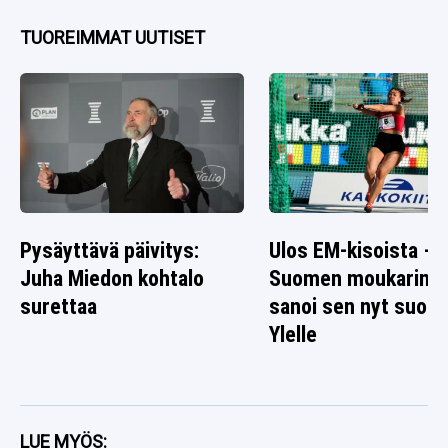
TUOREIMMAT UUTISET
Pysäyttävä päivitys:
Ulos EM-kisoista –
Juha Miedon kohtalo
Suomen moukarinai
surettaa
sanoi sen nyt suora
Ylelle
LUE MYÖS: