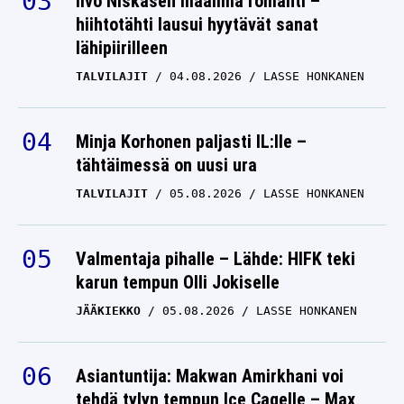
Iivo Niskasen maailma romahti –
hiihtotähti lausui hyytävät sanat
lähipiirilleen
TALVILAJIT
04.08.2026
LASSE HONKANEN
Minja Korhonen paljasti IL:lle –
tähtäimessä on uusi ura
TALVILAJIT
05.08.2026
LASSE HONKANEN
Valmentaja pihalle – Lähde: HIFK teki
karun tempun Olli Jokiselle
JÄÄKIEKKO
05.08.2026
LASSE HONKANEN
Asiantuntija: Makwan Amirkhani voi
tehdä tylyn tempun Ice Cagelle – Max