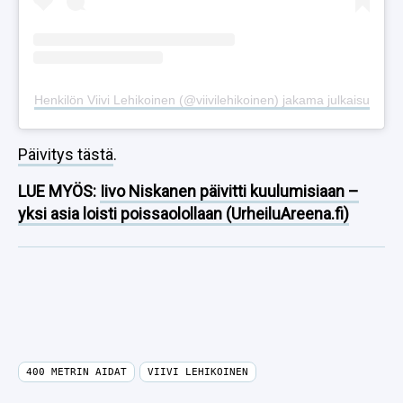
Henkilön Viivi Lehikoinen (@viivilehikoinen) jakama julkaisu
Päivitys tästä
.
LUE MYÖS:
Iivo Niskanen päivitti kuulumisiaan –
yksi asia loisti poissaolollaan (UrheiluAreena.fi)
400 METRIN AIDAT
VIIVI LEHIKOINEN