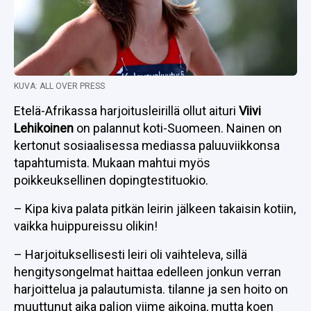
KUVA: ALL OVER PRESS
Etelä-Afrikassa harjoitusleirillä ollut aituri
Viivi
Lehikoinen
on palannut koti-Suomeen. Nainen on
kertonut sosiaalisessa mediassa paluuviikkonsa
tapahtumista. Mukaan mahtui myös
poikkeuksellinen dopingtestituokio.
– Kipa kiva palata pitkän leirin jälkeen takaisin kotiin,
vaikka huippureissu olikin!
– Harjoituksellisesti leiri oli vaihteleva, sillä
hengitysongelmat haittaa edelleen jonkun verran
harjoittelua ja palautumista. tilanne ja sen hoito on
muuttunut aika paljon viime aikoina, mutta koen