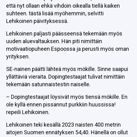
että nyt ollaan ehkä vihdoin oikealla tiellä kaiken
suhteen. tästä lisää myöhemmin, selvitti
Lehikoinen päivityksessä.
Lehikoinen paljasti päässeensä tekemään myös
uuden aluevaltauksen. Hän piti nimittäin
motivaatiopuheen Espoossa ja perusti myös oman
yrityksen.
SE-nainen päätti lähteä myös mökille. Sinne saapui
yllättäviä vieraita. Dopingtestaajat tulivat nimittäin
tekemään satunnaistestin naiselle.
– Dopingtestaajat löysivät myös tiensä mökille. En
ole kyllä ennen pissannut purkkiin huussissa!
repeili Lehikoinen.
Lehikoinen teki kesällä 2023 naisten 400 metrin
aitojen Suomen ennätyksen 54,40. Hänellä on ollut