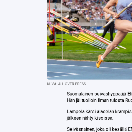
KUVA: ALL OVER PRESS
Suomalainen seiväshyppääjä
El
Hän jäi tuolloin ilman tulosta R
Lampela kärsi alaselän krampis
jälkeen nähty kisoissa.
Seiväsnainen, joka oli kesällä EM