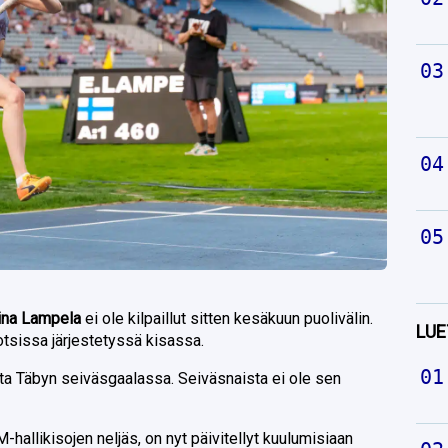
ina Lampela
ei ole kilpaillut sitten kesäkuun puolivälin.
LUE
uotsissa järjestetyssä kisassa.
ta Täbyn seiväsgaalassa. Seiväsnaista ei ole sen
-hallikisojen neljäs, on nyt päivitellyt kuulumisiaan