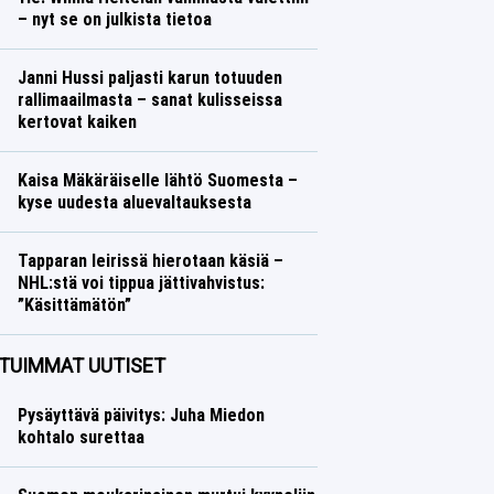
– nyt se on julkista tietoa
Yleisurheilu
Lasse Honkanen
Janni Hussi paljasti karun totuuden
rallimaailmasta – sanat kulisseissa
kertovat kaiken
Ralli
Lasse Honkanen
Kaisa Mäkäräiselle lähtö Suomesta –
kyse uudesta aluevaltauksesta
Talvilajit
Lasse Honkanen
Tapparan leirissä hierotaan käsiä –
NHL:stä voi tippua jättivahvistus:
”Käsittämätön”
Jääkiekko
Lasse Honkanen
TUIMMAT UUTISET
Pysäyttävä päivitys: Juha Miedon
kohtalo surettaa