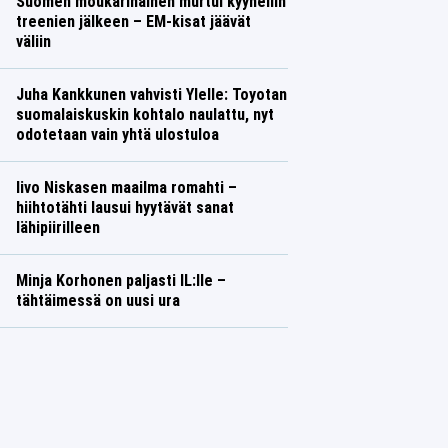
Suomen moukarinainen murtui kyyneliin
treenien jälkeen – EM-kisat jäävät
väliin
Juha Kankkunen vahvisti Ylelle: Toyotan
suomalaiskuskin kohtalo naulattu, nyt
odotetaan vain yhtä ulostuloa
Iivo Niskasen maailma romahti –
hiihtotähti lausui hyytävät sanat
lähipiirilleen
Minja Korhonen paljasti IL:lle –
tähtäimessä on uusi ura