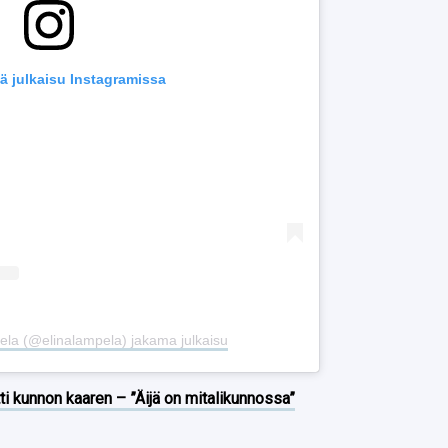
ä julkaisu Instagramissa
ela (@elinalampela) jakama julkaisu
ti kunnon kaaren – ”Äijä on mitalikunnossa”