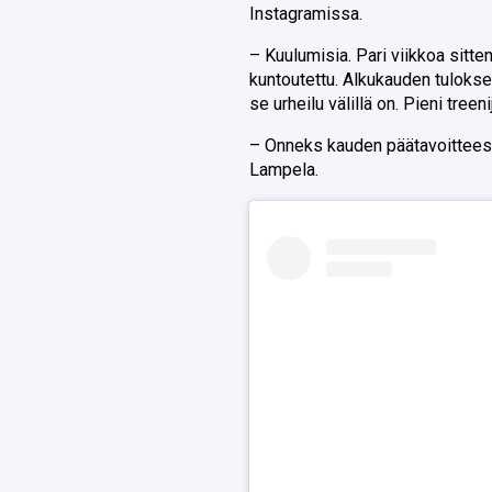
Instagramissa.
– Kuulumisia. Pari viikkoa sitte
kuntoutettu. Alkukauden tulokset
se urheilu välillä on. Pieni treen
– Onneks kauden päätavoitteesee
Lampela.