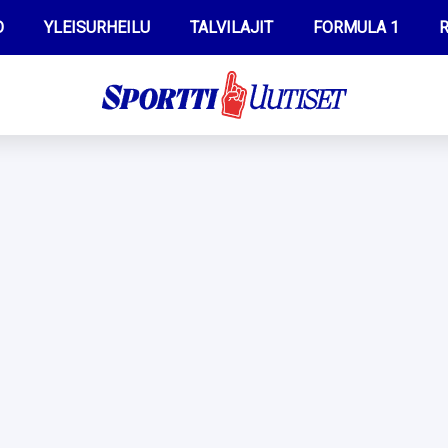
O
YLEISURHEILU
TALVILAJIT
FORMULA 1
R
WILMA HELTELÄ
IIVO NISKANEN
MUSTAFE MUUSE
KERTTU NISKANEN