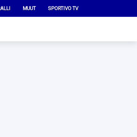
ALLI
MUUT
SPORTIVO TV
FUTIS
KAMPPAILU
OLYMPIALAISET