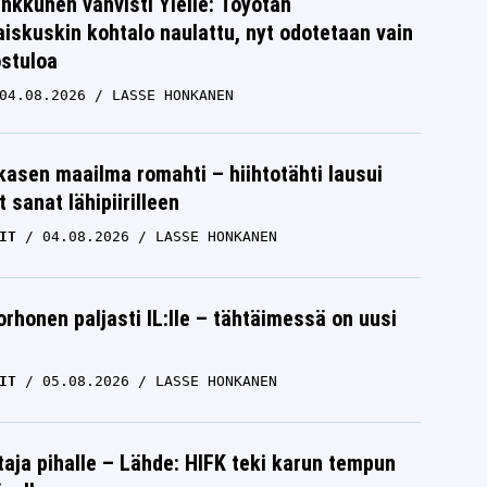
nkkunen vahvisti Ylelle: Toyotan
iskuskin kohtalo naulattu, nyt odotetaan vain
ostuloa
04.08.2026
LASSE HONKANEN
skasen maailma romahti – hiihtotähti lausui
 sanat lähipiirilleen
IT
04.08.2026
LASSE HONKANEN
orhonen paljasti IL:lle – tähtäimessä on uusi
IT
05.08.2026
LASSE HONKANEN
aja pihalle – Lähde: HIFK teki karun tempun