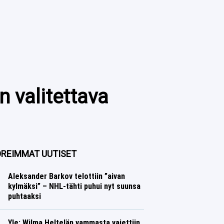
n valitettava
REIMMAT UUTISET
Aleksander Barkov telottiin ”aivan
kylmäksi” – NHL-tähti puhui nyt suunsa
puhtaaksi
Jääkiekko
Lasse Honkanen
Yle: Wilma Heltelän vammasta vaiettiin