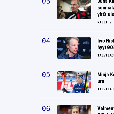
Juha Ka
suomala
yhtä ul
RALLI
Iivo Ni
hyytävät
TALVILAJ
Minja K
ura
TALVILAJ
Valment