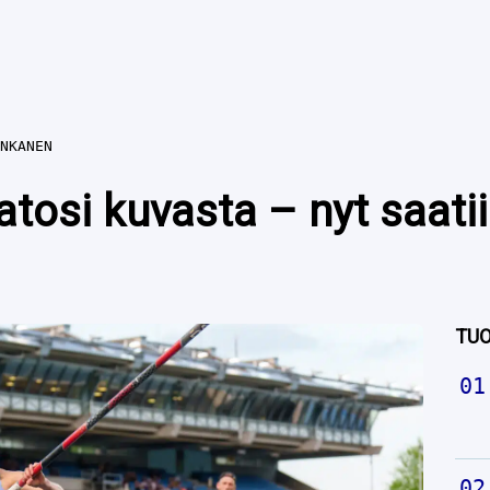
NKANEN
tosi kuvasta – nyt saatii
TUO