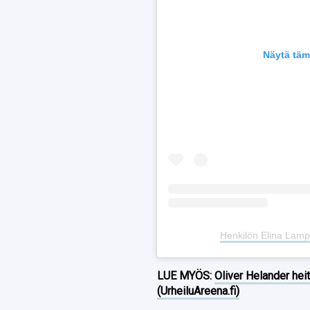
Näytä täm
Henkilön Elina Lamp
LUE MYÖS:
Oliver Helander heit
(UrheiluAreena.fi)