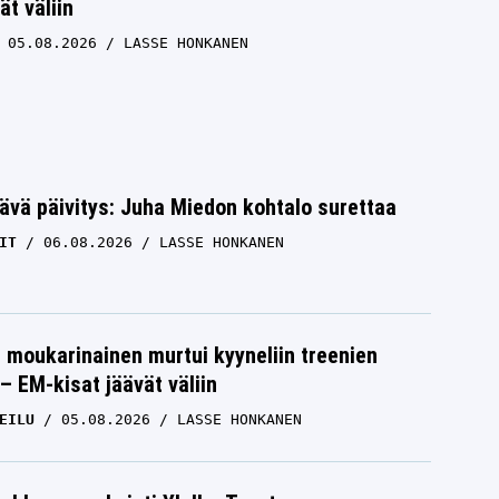
ät väliin
05.08.2026
LASSE HONKANEN
ävä päivitys: Juha Miedon kohtalo surettaa
IT
06.08.2026
LASSE HONKANEN
moukarinainen murtui kyyneliin treenien
– EM-kisat jäävät väliin
EILU
05.08.2026
LASSE HONKANEN