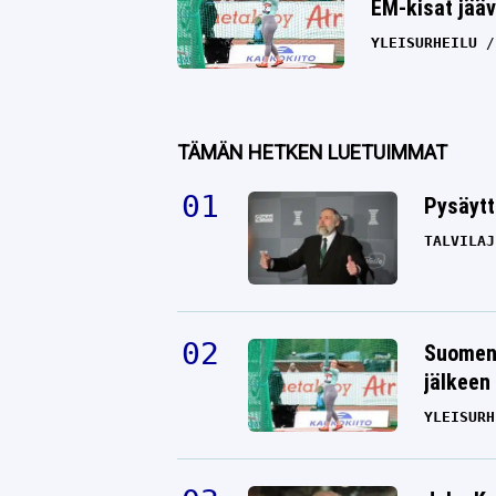
EM-kisat jääv
YLEISURHEILU
TÄMÄN HETKEN LUETUIMMAT
Pysäytt
TALVILAJ
Suomen 
jälkeen 
YLEISURH