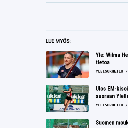
Facebook
LUE MYÖS:
Twitter
Yle: Wilma He
tietoa
Whatsapp
YLEISURHEILU
Ulos EM-kiso
suoraan Ylell
YLEISURHEILU
Suomen moukar