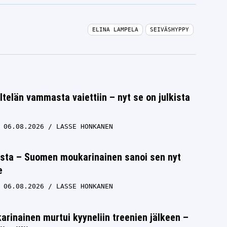
ELINA LAMPELA
SEIVÄSHYPPY
ltelän vammasta vaiettiin – nyt se on julkista
06.08.2026
LASSE HONKANEN
ista – Suomen moukarinainen sanoi sen nyt
e
06.08.2026
LASSE HONKANEN
inainen murtui kyyneliin treenien jälkeen –