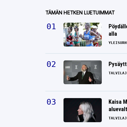
TÄMÄN HETKEN LUETUIMMAT
Pöydäll
alla
YLEISURH
Pysäytt
TALVILAJ
Kaisa M
alueval
TALVILAJ