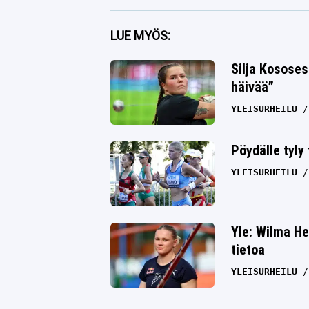
Facebook
LUE MYÖS:
Twitter
Silja Kososes
häivää”
Whatsapp
YLEISURHEILU
Pöydälle tyly
YLEISURHEILU
Yle: Wilma He
tietoa
YLEISURHEILU