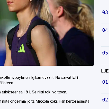
LUE
iikolla hyppylajien lajikarnevaalit. Ne saivat
Ella
käänteen.
ulokseensa 181. Se riitti toki voittoon.
n niitä ongelmia, joita Mikkola koki. Hän kertoi asiasta