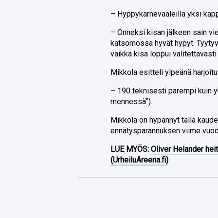
– Hyppykarnevaaleilla yksi kapp
– Onneksi kisan jälkeen sain vie
katsomossa hyvät hypyt. Tyytyv
vaikka kisa loppui valitettavasti
Mikkola esitteli ylpeänä harjoi
– 190 teknisesti parempi kuin 
mennessä”).
Mikkola on hypännyt tällä kaude
ennätysparannuksen viime vuod
LUE MYÖS:
Oliver Helander heit
(UrheiluAreena.fi)