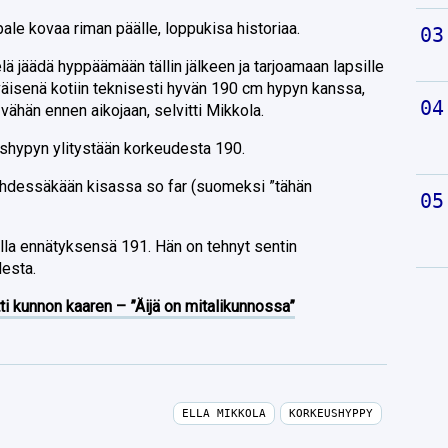
ale kovaa riman päälle, loppukisa historiaa.
lä jäädä hyppäämään tällin jälkeen ja tarjoamaan lapsille
äisenä kotiin teknisesti hyvän 190 cm hypyn kanssa,
 vähän ennen aikojaan, selvitti Mikkola.
tushypyn ylitystään korkeudesta 190.
yhdessäkään kisassa so far (suomeksi ”tähän
lla ennätyksensä 191. Hän on tehnyt sentin
esta.
ti kunnon kaaren – ”Äijä on mitalikunnossa”
ELLA MIKKOLA
KORKEUSHYPPY