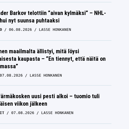
der Barkov telottiin ”aivan kylmäksi” – NHL-
uhui nyt suunsa puhtaaksi
O
06.08.2026
LASSE HONKANEN
nen maailmalta ällistyi, mitä löysi
isesta kaupasta – ”En tiennyt, että näitä on
emassa”
07.08.2026
LASSE HONKANEN
Pärmäkosken uusi pesti alkoi – tuomio tuli
isen viikon jälkeen
IT
07.08.2026
LASSE HONKANEN