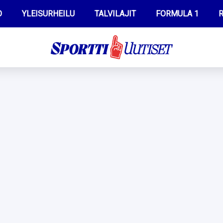
O
YLEISURHEILU
TALVILAJIT
FORMULA 1
R
WILMA HELTELÄ
IIVO NISKANEN
MUSTAFE MUUSE
KERTTU NISKANEN