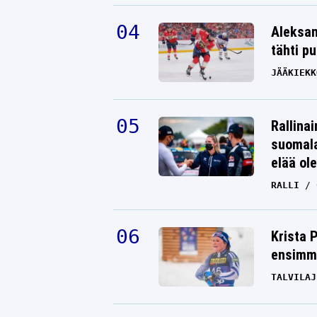
Aleksan
tähti p
JÄÄKIEKK
Rallinai
suomala
elää ol
RALLI
Krista 
ensimmä
TALVILAJ