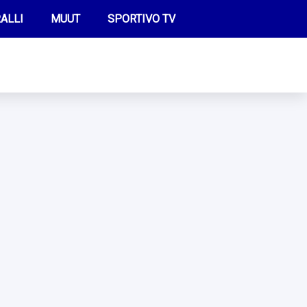
ALLI
MUUT
SPORTIVO TV
FUTIS
KAMPPAILU
OLYMPIALAISET