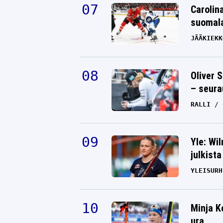
Carolin
suomala
JÄÄKIEKK
Oliver 
– seura
RALLI
Yle: Wi
julkista
YLEISURH
Minja K
ura