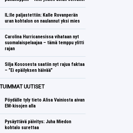
Jääkiekko
Lasse Honkanen
IL:lle paljastettiin: Kalle Rovanperän
uran kohtalon on naulannut yksi mies
Ralli
Lasse Honkanen
Carolina Hurricanesissa vihataan nyt
suomalaispelaajaa – tämä temppu ylitti
rajan
Jääkiekko
Lasse Honkanen
Silja Kososesta saatiin nyt rajua faktaa
– ”Ei epäilyksen häivää”
Yleisurheilu
Lasse Honkanen
TUIMMAT UUTISET
Pöydälle tyly tieto Alisa Vainiosta aivan
EM-kisojen alla
Pysäyttävä päivitys: Juha Miedon
kohtalo surettaa