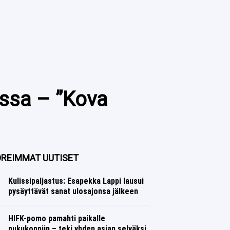
assa – ”Kova
REIMMAT UUTISET
Kulissipaljastus: Esapekka Lappi lausui
pysäyttävät sanat ulosajonsa jälkeen
Ralli
Lasse Honkanen
HIFK-pomo pamahti paikalle
pukukoppiin – teki yhden asian selväksi