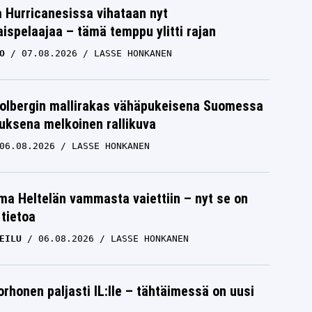
a Hurricanesissa vihataan nyt
ispelaajaa – tämä temppu ylitti rajan
O
07.08.2026
LASSE HONKANEN
Solbergin mallirakas vähäpukeisena Suomessa
uksena melkoinen rallikuva
06.08.2026
LASSE HONKANEN
lma Heltelän vammasta vaiettiin – nyt se on
 tietoa
EILU
06.08.2026
LASSE HONKANEN
orhonen paljasti IL:lle – tähtäimessä on uusi