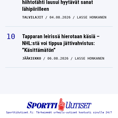
hiihtotähti lausui hyytävät sanat
lähipiirilleen
TALVILAJIT
04.08.2026
LASSE HONKANEN
Tapparan leirissä hierotaan käsiä –
NHL:stä voi tippua jättivahvistus:
”Käsittämätön”
JÄÄKIEKKO
06.08.2026
LASSE HONKANEN
SporttiUutiset.fi: Tärkeimmät urheilu-uutiset kootusti sinulle 24/7