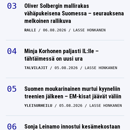
Oliver Solbergin mallirakas
vähäpukeisena Suomessa – seurauksena
melkoinen rallikuva
RALLI
06.08.2026
LASSE HONKANEN
Minja Korhonen paljasti IL:lle –
tähtäimessä on uusi ura
TALVILAJIT
05.08.2026
LASSE HONKANEN
Suomen moukarinainen murtui kyyneliin
treenien jälkeen – EM-kisat jäävät väliin
YLEISURHEILU
05.08.2026
LASSE HONKANEN
Sonja Leinamo innostui kesämekostaan