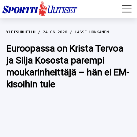
EM-YLEISURHEILU
YLEISURHEILU
24.06.2026
LASSE HONKANEN
JÄÄKIEKKO
Euroopassa on Krista Tervoa
ja Silja Kososta parempi
YLEISURHEILU
moukarinheittäjä – hän ei EM-
TALVILAJIT
WILMA HELTELÄ
kisoihin tule
FORMULA 1
MUSTAFE MUUSE
IIVO NISKANEN
RALLI
KERTTU NISKANEN
MUUT