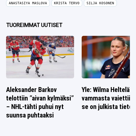
ANASTASIYA MASLOVA
KRISTA TERVO
SILJA KOSONEN
TUOREIMMAT UUTISET
Aleksander Barkov
Yle: Wilma Heltelän
telottiin ”aivan kylmäksi”
vammasta vaiettiin 
– NHL-tähti puhui nyt
se on julkista tietoa
suunsa puhtaaksi