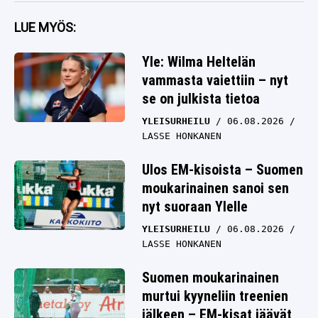
LUE MYÖS:
Yle: Wilma Heltelän
vammasta vaiettiin – nyt
se on julkista tietoa
YLEISURHEILU
06.08.2026
LASSE HONKANEN
Ulos EM-kisoista – Suomen
moukarinainen sanoi sen
nyt suoraan Ylelle
YLEISURHEILU
06.08.2026
LASSE HONKANEN
Suomen moukarinainen
murtui kyyneliin treenien
jälkeen – EM-kisat jäävät