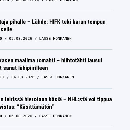
aja pihalle – Lähde: HIFK teki karun tempun
iselle
O
05.08.2026
LASSE HONKANEN
skasen maailma romahti – hiihtotähti lausui
 sanat lähipiirilleen
IT
04.08.2026
LASSE HONKANEN
n leirissä hierotaan käsiä – NHL:stä voi tippua
hvistus: ”Käsittämätön”
O
06.08.2026
LASSE HONKANEN