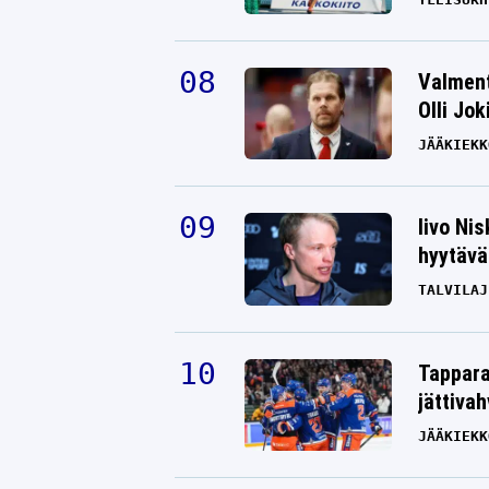
Valment
Olli Jok
JÄÄKIEKK
Iivo Ni
hyytävät
TALVILAJ
Tappara
jättiva
JÄÄKIEKK