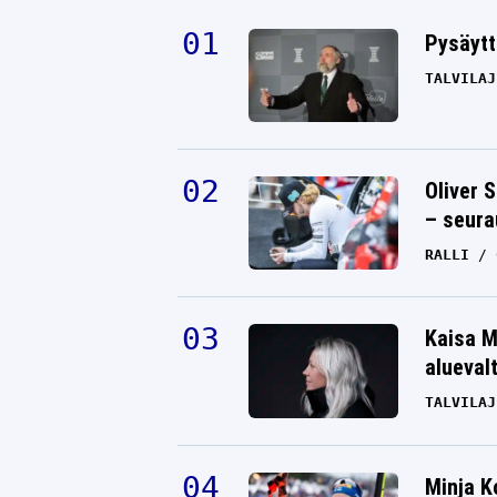
Pysäytt
TALVILAJ
Oliver 
– seura
RALLI
Kaisa M
alueval
TALVILAJ
Minja K