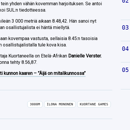
n tein yhden vähän kovemman harjoituksen. Se antoi
oi SUL:n tiedotteessa.
leän 3 000 metriä aikaan 8.48,42. Hän sanoi nyt
an osallistujalista ei häntä miellytä.
saan kovempaa vastusta, sellaisia 8.45:n tasoisia
n osallistujalistalla tule kova kisa.
taja Kuortaneella on Etelä-Afrikan
Danielle Verster.
nna tehty 8.56,87.
ti kunnon kaaren – ”Äijä on mitalikunnossa”
3000M
ILONA MONONEN
KUORTANE GAMES