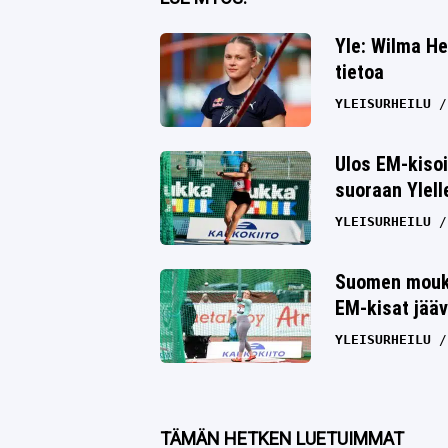
Twitter
Yle: Wilma He
tietoa
Whatsapp
YLEISURHEILU
Ulos EM-kiso
suoraan Ylell
YLEISURHEILU
Suomen moukar
EM-kisat jääv
YLEISURHEILU
TÄMÄN HETKEN LUETUIMMAT