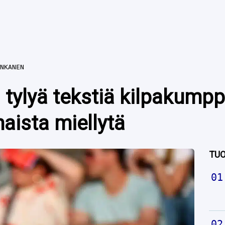
NKANEN
 tylyä tekstiä kilpakump
aista miellytä
TUO