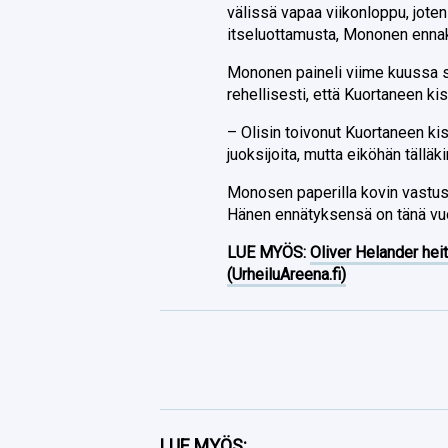
välissä vapaa viikonloppu, jote
itseluottamusta, Mononen ennak
Mononen paineli viime kuussa si
rehellisesti, että Kuortaneen kis
– Olisin toivonut Kuortaneen ki
juoksijoita, mutta eiköhän tälläki
Monosen paperilla kovin vastus
Hänen ennätyksensä on tänä vuo
LUE MYÖS:
Oliver Helander heit
(UrheiluAreena.fi)
Facebook
LUE MYÖS: