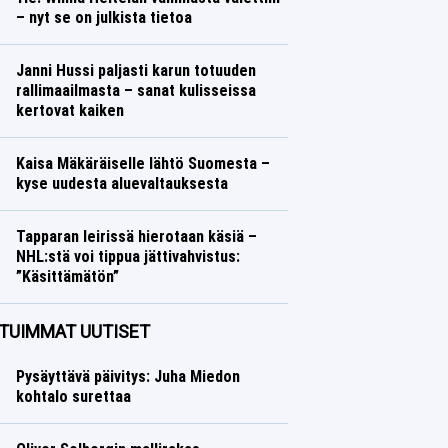
– nyt se on julkista tietoa
Yleisurheilu
Lasse Honkanen
Janni Hussi paljasti karun totuuden
rallimaailmasta – sanat kulisseissa
kertovat kaiken
Ralli
Lasse Honkanen
Kaisa Mäkäräiselle lähtö Suomesta –
kyse uudesta aluevaltauksesta
Talvilajit
Lasse Honkanen
Tapparan leirissä hierotaan käsiä –
NHL:stä voi tippua jättivahvistus:
”Käsittämätön”
Jääkiekko
Lasse Honkanen
TUIMMAT UUTISET
Pysäyttävä päivitys: Juha Miedon
kohtalo surettaa