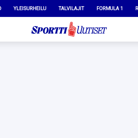
O
YLEISURHEILU
TALVILAJIT
FORMULA 1
R
WILMA HELTELÄ
IIVO NISKANEN
MUSTAFE MUUSE
KERTTU NISKANEN