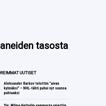
paneiden tasosta
REIMMAT UUTISET
Aleksander Barkov telottiin ”aivan
kylmäksi” – NHL-tähti puhui nyt suunsa
puhtaaksi
Jääkiekko
Lasse Honkanen
Yle: Wilma Heltelän vammasta vaiettiin