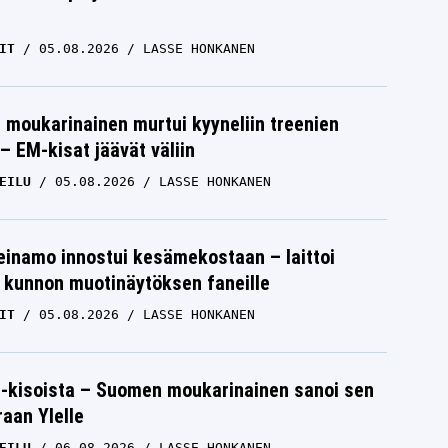
IT
05.08.2026
LASSE HONKANEN
moukarinainen murtui kyyneliin treenien
– EM-kisat jäävät väliin
EILU
05.08.2026
LASSE HONKANEN
einamo innostui kesämekostaan – laittoi
 kunnon muotinäytöksen faneille
IT
05.08.2026
LASSE HONKANEN
-kisoista – Suomen moukarinainen sanoi sen
raan Ylelle
EILU
06.08.2026
LASSE HONKANEN