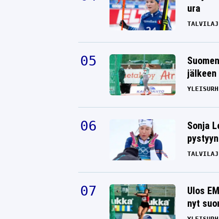
ura
TALVILAJ
Suomen 
jälkeen 
YLEISURH
Sonja L
pystyyn
TALVILAJ
Ulos EM
nyt suo
YLEISURH