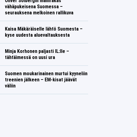
Oliver Solbergin mallirakas
vähäpukeisena Suomessa –
seurauksena melkoinen rallikuva
Kaisa Mäkäräiselle lähtö Suomesta –
kyse uudesta aluevaltauksesta
Minja Korhonen paljasti IL:lle –
tähtäimessä on uusi ura
Suomen moukarinainen murtui kyyneliin
treenien jälkeen – EM-kisat jäävät
väliin