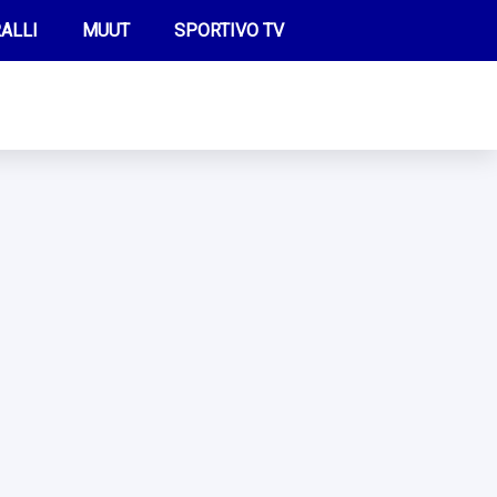
ALLI
MUUT
SPORTIVO TV
FUTIS
KAMPPAILU
OLYMPIALAISET