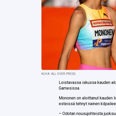
KUVA: ALL OVER PRESS
Loistavassa iskussa kauden alo
Gamesissa.
Mononen on aloittanut kauden l
esteissä tehnyt nainen kilpaile
– Odotan nousujohteista juoksua.