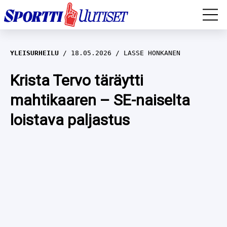
EM-YLEISURHEILU
YLEISURHEILU
18.05.2026
LASSE HONKANEN
JÄÄKIEKKO
Krista Tervo täräytti
mahtikaaren – SE-naiselta
YLEISURHEILU
loistava paljastus
TALVILAJIT
WILMA HELTELÄ
FORMULA 1
MUSTAFE MUUSE
IIVO NISKANEN
RALLI
KERTTU NISKANEN
MUUT