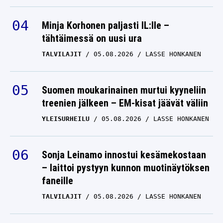
Minja Korhonen paljasti IL:lle –
tähtäimessä on uusi ura
TALVILAJIT
05.08.2026
LASSE HONKANEN
Suomen moukarinainen murtui kyyneliin
treenien jälkeen – EM-kisat jäävät väliin
YLEISURHEILU
05.08.2026
LASSE HONKANEN
Sonja Leinamo innostui kesämekostaan
– laittoi pystyyn kunnon muotinäytöksen
faneille
TALVILAJIT
05.08.2026
LASSE HONKANEN