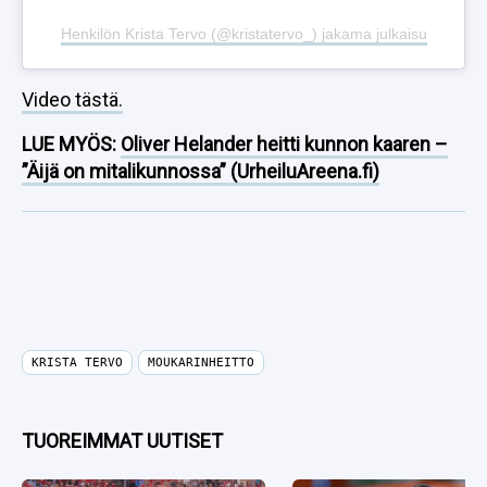
Henkilön Krista Tervo (@kristatervo_) jakama julkaisu
Video tästä.
LUE MYÖS:
Oliver Helander heitti kunnon kaaren –
”Äijä on mitalikunnossa” (UrheiluAreena.fi)
KRISTA TERVO
MOUKARINHEITTO
TUOREIMMAT UUTISET