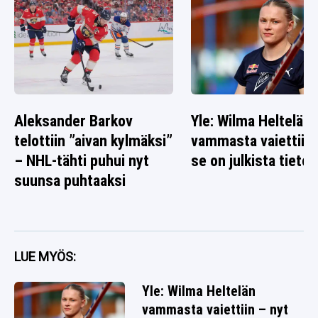
Aleksander Barkov
Yle: Wilma Heltelän
telottiin ”aivan kylmäksi”
vammasta vaiettiin 
– NHL-tähti puhui nyt
se on julkista tietoa
suunsa puhtaaksi
LUE MYÖS:
Yle: Wilma Heltelän
vammasta vaiettiin – nyt