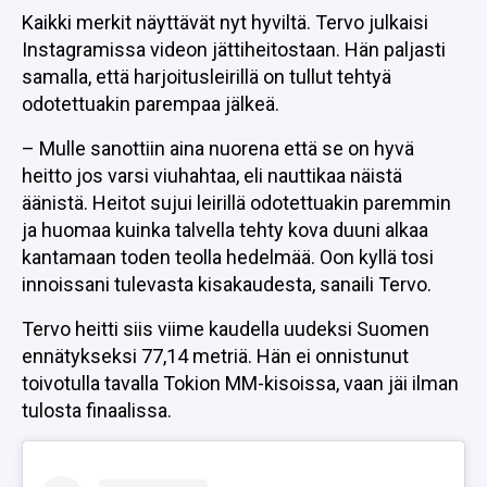
Kaikki merkit näyttävät nyt hyviltä. Tervo julkaisi
Instagramissa videon jättiheitostaan. Hän paljasti
samalla, että harjoitusleirillä on tullut tehtyä
odotettuakin parempaa jälkeä.
– Mulle sanottiin aina nuorena että se on hyvä
heitto jos varsi viuhahtaa, eli nauttikaa näistä
äänistä. Heitot sujui leirillä odotettuakin paremmin
ja huomaa kuinka talvella tehty kova duuni alkaa
kantamaan toden teolla hedelmää. Oon kyllä tosi
innoissani tulevasta kisakaudesta, sanaili Tervo.
Tervo heitti siis viime kaudella uudeksi Suomen
ennätykseksi 77,14 metriä. Hän ei onnistunut
toivotulla tavalla Tokion MM-kisoissa, vaan jäi ilman
tulosta finaalissa.