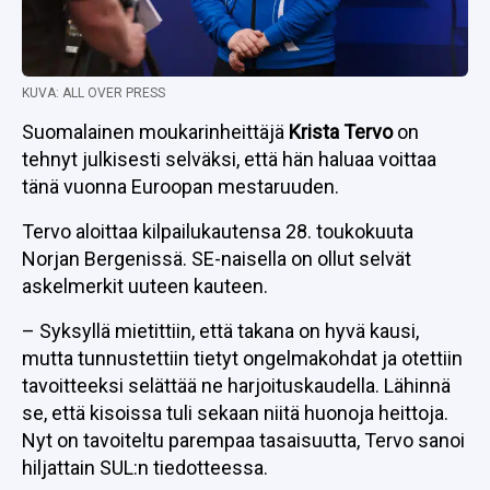
KUVA: ALL OVER PRESS
Suomalainen moukarinheittäjä
Krista Tervo
on
tehnyt julkisesti selväksi, että hän haluaa voittaa
tänä vuonna Euroopan mestaruuden.
Tervo aloittaa kilpailukautensa 28. toukokuuta
Norjan Bergenissä. SE-naisella on ollut selvät
askelmerkit uuteen kauteen.
– Syksyllä mietittiin, että takana on hyvä kausi,
mutta tunnustettiin tietyt ongelmakohdat ja otettiin
tavoitteeksi selättää ne harjoituskaudella. Lähinnä
se, että kisoissa tuli sekaan niitä huonoja heittoja.
Nyt on tavoiteltu parempaa tasaisuutta, Tervo sanoi
hiljattain SUL:n tiedotteessa.