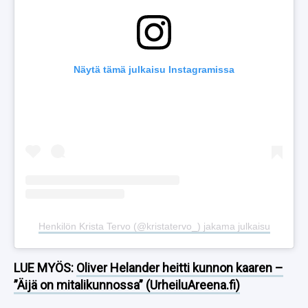
Näytä tämä julkaisu Instagramissa
Henkilön Krista Tervo (@kristatervo_) jakama julkaisu
LUE MYÖS:
Oliver Helander heitti kunnon kaaren –
”Äijä on mitalikunnossa” (UrheiluAreena.fi)