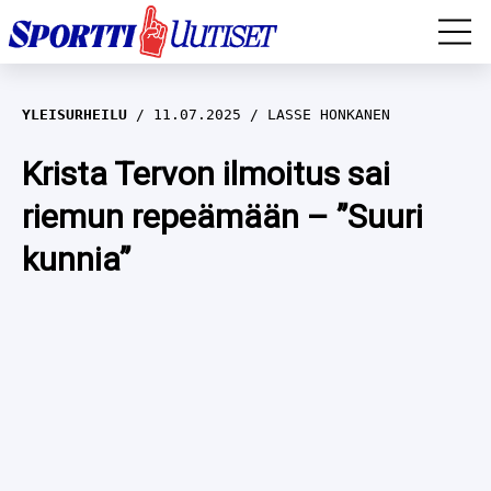
EM-YLEISURHEILU
YLEISURHEILU
11.07.2025
LASSE HONKANEN
JÄÄKIEKKO
Krista Tervon ilmoitus sai
riemun repeämään – ”Suuri
YLEISURHEILU
kunnia”
TALVILAJIT
WILMA HELTELÄ
FORMULA 1
MUSTAFE MUUSE
IIVO NISKANEN
RALLI
KERTTU NISKANEN
MUUT