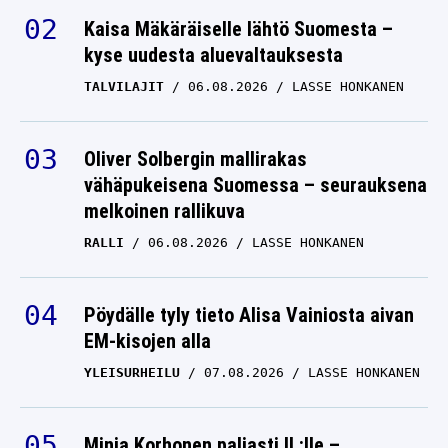
Kaisa Mäkäräiselle lähtö Suomesta –
kyse uudesta aluevaltauksesta
TALVILAJIT
06.08.2026
LASSE HONKANEN
Oliver Solbergin mallirakas
vähäpukeisena Suomessa – seurauksena
melkoinen rallikuva
RALLI
06.08.2026
LASSE HONKANEN
Pöydälle tyly tieto Alisa Vainiosta aivan
EM-kisojen alla
YLEISURHEILU
07.08.2026
LASSE HONKANEN
Minja Korhonen paljasti IL:lle –