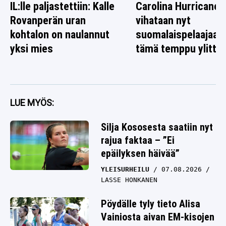
IL:lle paljastettiin: Kalle
Carolina Hurricanes
Rovanperän uran
vihataan nyt
kohtalon on naulannut
suomalaispelaajaa 
yksi mies
tämä temppu ylitti r
LUE MYÖS:
Silja Kososesta saatiin nyt
rajua faktaa – ”Ei
epäilyksen häivää”
YLEISURHEILU
07.08.2026
LASSE HONKANEN
Pöydälle tyly tieto Alisa
Vainiosta aivan EM-kisojen