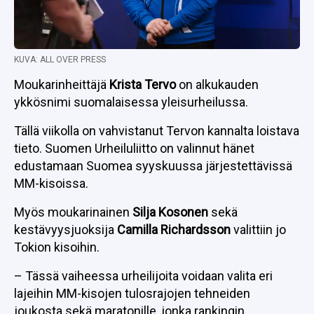
KUVA: ALL OVER PRESS
Moukarinheittäjä
Krista Tervo
on alkukauden
ykkösnimi suomalaisessa yleisurheilussa.
Tällä viikolla on vahvistanut Tervon kannalta loistava
tieto. Suomen Urheiluliitto on valinnut hänet
edustamaan Suomea syyskuussa järjestettävissä
MM-kisoissa.
Myös moukarinainen
Silja Kosonen
sekä
kestävyysjuoksija
Camilla Richardsson
valittiin jo
Tokion kisoihin.
– Tässä vaiheessa urheilijoita voidaan valita eri
lajeihin MM-kisojen tulosrajojen tehneiden
joukosta sekä maratonille, jonka rankingin