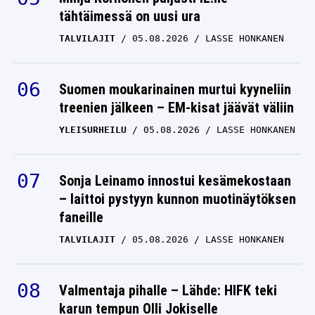
tähtäimessä on uusi ura
TALVILAJIT
05.08.2026
LASSE HONKANEN
Suomen moukarinainen murtui kyyneliin
treenien jälkeen – EM-kisat jäävät väliin
YLEISURHEILU
05.08.2026
LASSE HONKANEN
Sonja Leinamo innostui kesämekostaan
– laittoi pystyyn kunnon muotinäytöksen
faneille
TALVILAJIT
05.08.2026
LASSE HONKANEN
Valmentaja pihalle – Lähde: HIFK teki
karun tempun Olli Jokiselle