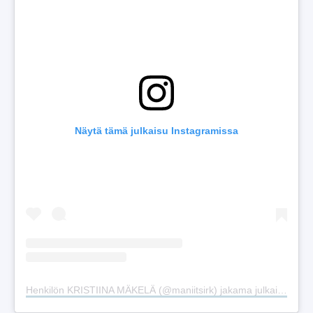
Näytä tämä julkaisu Instagramissa
Henkilön KRISTIINA MÄKELÄ (@maniitsirk) jakama julkaisu