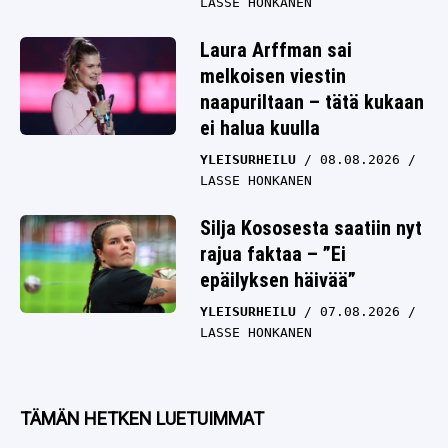
LASSE HONKANEN
Laura Arffman sai
melkoisen viestin
naapuriltaan – tätä kukaan
ei halua kuulla
YLEISURHEILU
08.08.2026
LASSE HONKANEN
Silja Kososesta saatiin nyt
rajua faktaa – ”Ei
epäilyksen häivää”
YLEISURHEILU
07.08.2026
LASSE HONKANEN
TÄMÄN HETKEN LUETUIMMAT