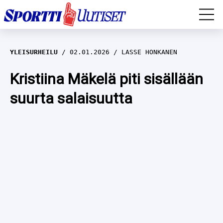
EM-YLEISURHEILU
YLEISURHEILU
02.01.2026
LASSE HONKANEN
JÄÄKIEKKO
Kristiina Mäkelä piti sisällään
suurta salaisuutta
YLEISURHEILU
TALVILAJIT
WILMA HELTELÄ
FORMULA 1
MUSTAFE MUUSE
IIVO NISKANEN
RALLI
KERTTU NISKANEN
MUUT