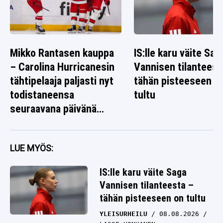
Mikko Rantasen kauppa
IS:lle karu väite Sag
– Carolina Hurricanesin
Vannisen tilanteest
tähtipelaaja paljasti nyt
tähän pisteeseen o
todistaneensa
tultu
seuraavana päivänä
jotain poikkeuksellista
LUE MYÖS:
IS:lle karu väite Saga
Vannisen tilanteesta –
tähän pisteeseen on tultu
YLEISURHEILU
08.08.2026