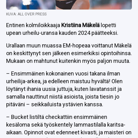
KUVA: ALL OVER PRESS
Entinen kolmiloikkaaja
Kristiina Mäkelä
lopetti
upean urheilu-uransa kauden 2024 päätteeksi.
Urallaan muun muassa EM-hopeaa voittanut Mäkelä
on keskittynyt sen jälkeen esimerkiksi opintoihinsa.
Mukaan on mahtunut kuitenkin myös paljon muuta.
– Ensimmäinen kokonainen vuosi takana ilman
urheilija-arkea, ja edelleen maistuu hyvältä! Olen
löytänyt ihania uusia juttuja, kuten lavatanssit ja
samalla nauttinut niistä asioista, joista tiesin jo
pitäväni – seikkailuista ystävien kanssa.
– Bucket listiltä checkattiin ensimmäinen
kesäloma sekä työskentely lammastilalla karitsa-
aikaan. Opinnot ovat edenneet kivasti, ja maisteri on