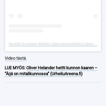
Henkilön European Athletics (@europeanathletics) jakama julkaisu
Video tästä.
LUE MYÖS:
Oliver Helander heitti kunnon kaaren –
”Äijä on mitalikunnossa” (UrheiluAreena.fi)