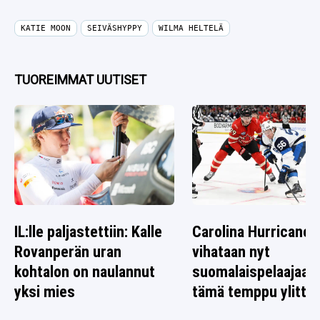
KATIE MOON
SEIVÄSHYPPY
WILMA HELTELÄ
TUOREIMMAT UUTISET
IL:lle paljastettiin: Kalle
Carolina Hurricanes
Rovanperän uran
vihataan nyt
kohtalon on naulannut
suomalaispelaajaa 
yksi mies
tämä temppu ylitti r