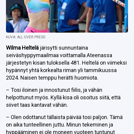
KUVA: ALL OVER PRESS
Wilma Heltelä
järisytti sunnuntaina
seiväshyppymaailmaa voittamalla Ateenassa
järjestetyn kisan tuloksella 481. Heltelä on viimeksi
hypännyt yhtä korkealta riman yli tammikuussa
2024. Naisen temppu herätti huomiota.
– Tosi iloinen ja innostunut fiilis, ja vähän
helpottunut myös. Kyllä kisa oli osoitus siitä, että
siivet taas kantavat vähän.
– Olen odottanut tällaista päivää tosi paljon. Tämä
on aika tunteellinen juttu. Minun tekeminen ja
hyppääminen ei ole moneen vuoteen tuntunut