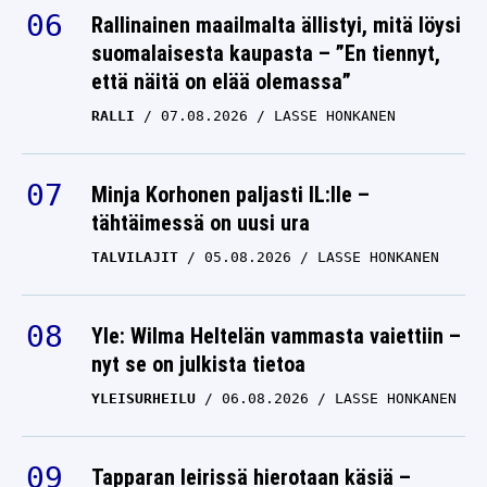
suomalaisesta kaupasta – ”En tiennyt,
että näitä on elää olemassa”
RALLI
07.08.2026
LASSE HONKANEN
Minja Korhonen paljasti IL:lle –
tähtäimessä on uusi ura
TALVILAJIT
05.08.2026
LASSE HONKANEN
Yle: Wilma Heltelän vammasta vaiettiin –
nyt se on julkista tietoa
YLEISURHEILU
06.08.2026
LASSE HONKANEN
Tapparan leirissä hierotaan käsiä –
NHL:stä voi tippua jättivahvistus: