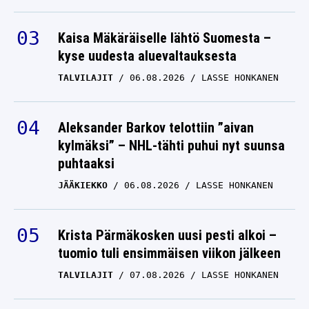
Kaisa Mäkäräiselle lähtö Suomesta –
kyse uudesta aluevaltauksesta
TALVILAJIT
06.08.2026
LASSE HONKANEN
Aleksander Barkov telottiin ”aivan
kylmäksi” – NHL-tähti puhui nyt suunsa
puhtaaksi
JÄÄKIEKKO
06.08.2026
LASSE HONKANEN
Krista Pärmäkosken uusi pesti alkoi –
tuomio tuli ensimmäisen viikon jälkeen
TALVILAJIT
07.08.2026
LASSE HONKANEN
Rallinainen maailmalta ällistyi, mitä löysi