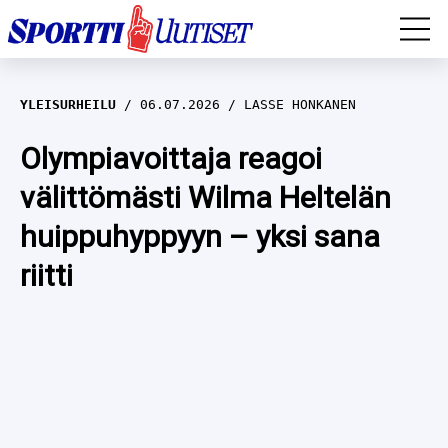
EM-YLEISURHEILU
YLEISURHEILU
06.07.2026
LASSE HONKANEN
JÄÄKIEKKO
Olympiavoittaja reagoi
välittömästi Wilma Heltelän
YLEISURHEILU
huippuhyppyyn – yksi sana
TALVILAJIT
WILMA HELTELÄ
riitti
FORMULA 1
MUSTAFE MUUSE
IIVO NISKANEN
RALLI
KERTTU NISKANEN
MUUT