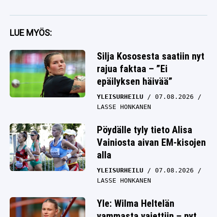
LUE MYÖS:
Silja Kososesta saatiin nyt
rajua faktaa – ”Ei
epäilyksen häivää”
YLEISURHEILU
07.08.2026
LASSE HONKANEN
Pöydälle tyly tieto Alisa
Vainiosta aivan EM-kisojen
alla
YLEISURHEILU
07.08.2026
LASSE HONKANEN
Yle: Wilma Heltelän
vammasta vaiettiin – nyt