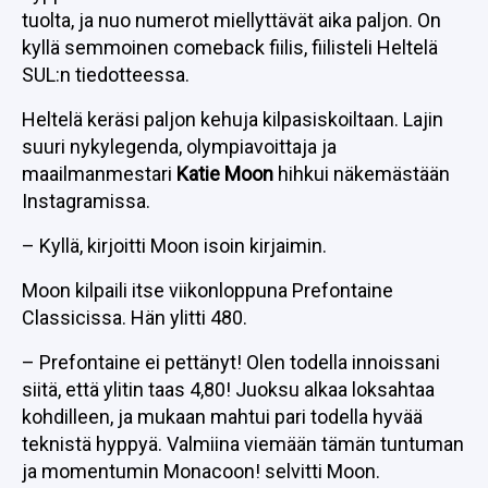
tuolta, ja nuo numerot miellyttävät aika paljon. On
kyllä semmoinen comeback fiilis, fiilisteli Heltelä
SUL:n tiedotteessa.
Heltelä keräsi paljon kehuja kilpasiskoiltaan. Lajin
suuri nykylegenda, olympiavoittaja ja
maailmanmestari
Katie Moon
hihkui näkemästään
Instagramissa.
– Kyllä, kirjoitti Moon isoin kirjaimin.
Moon kilpaili itse viikonloppuna Prefontaine
Classicissa. Hän ylitti 480.
– Prefontaine ei pettänyt! Olen todella innoissani
siitä, että ylitin taas 4,80! Juoksu alkaa loksahtaa
kohdilleen, ja mukaan mahtui pari todella hyvää
teknistä hyppyä. Valmiina viemään tämän tuntuman
ja momentumin Monacoon! selvitti Moon.