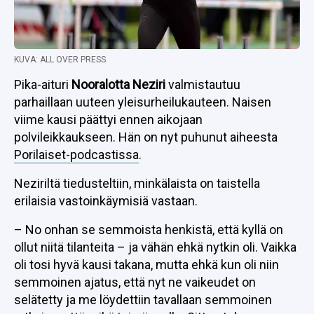
KUVA: ALL OVER PRESS
Pika-aituri
Nooralotta Neziri
valmistautuu
parhaillaan uuteen yleisurheilukauteen. Naisen
viime kausi päättyi ennen aikojaan
polvileikkaukseen. Hän on nyt puhunut aiheesta
Porilaiset-podcastissa
.
Neziriltä tiedusteltiin, minkälaista on taistella
erilaisia vastoinkäymisiä vastaan.
– No onhan se semmoista henkistä, että kyllä on
ollut niitä tilanteita – ja vähän ehkä nytkin oli. Vaikka
oli tosi hyvä kausi takana, mutta ehkä kun oli niin
semmoinen ajatus, että nyt ne vaikeudet on
selätetty ja me löydettiin tavallaan semmoinen