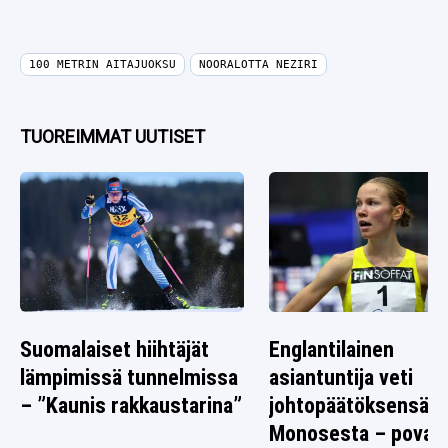
100 METRIN AITAJUOKSU
NOORALOTTA NEZIRI
TUOREIMMAT UUTISET
Suomalaiset hiihtäjät
Englantilainen
lämpimissä tunnelmissa
asiantuntija veti
– ”Kaunis rakkaustarina”
johtopäätöksensä I
Monosesta – povaa