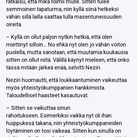
ratkaisu, että mikä toimii mulle. Sitten tulee
semmoinen tapaturma, niin kyllä siinä hetkeksi
vähän sillä lailla saattaa tulla masentuneisuuden
oireita.
– Kyllä on ollut paljon nytkin hetkiä, että olen
miettinyt silloin… No ehkä nyt olen jo vähän voiton
puolella, mutta sanotaan, että muutamia kuukausia
sitten on ollut niitä. Välillä käynyt mieleen, että onko
tässä mitään järkeä enää, selvitti Neziri.
Neziri huomautti, että loukkaantuminen vaikeuttaa
myös yhteistyökumppanien hankkimista.
Taloudelliset haasteet kasautuvat.
– Sitten se vaikuttaa sinun
rahoitukseen. Esimerkiksi vaikka nyt oli ihan
huippukesä takana, niin yhteistyökumppaneiden
löytäminen on tosi vaikeaa. Sitten kun sinulla on