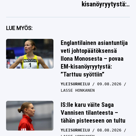
kisanöyryytystä:
”Tarttuu syöttiin”
LUE MYÖS:
Englantilainen asiantuntija
veti johtopäätöksensä
Ilona Monosesta – povaa
EM-kisanöyryytystä:
”Tarttuu syöttiin”
YLEISURHEILU
09.08.2026
LASSE HONKANEN
IS:lle karu väite Saga
Vannisen tilanteesta –
tähän pisteeseen on tultu
YLEISURHEILU
08.08.2026