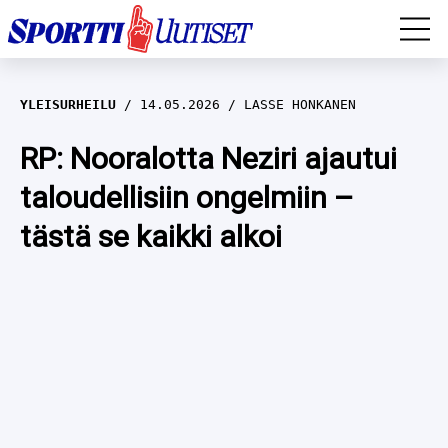
EM-YLEISURHEILU
YLEISURHEILU
14.05.2026
LASSE HONKANEN
JÄÄKIEKKO
RP: Nooralotta Neziri ajautui
taloudellisiin ongelmiin –
YLEISURHEILU
tästä se kaikki alkoi
TALVILAJIT
WILMA HELTELÄ
FORMULA 1
MUSTAFE MUUSE
IIVO NISKANEN
RALLI
KERTTU NISKANEN
MUUT