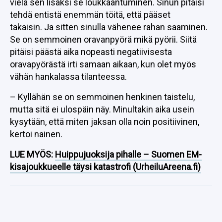
vielä sen lisäksi se loukkaantuminen. Sinun pitäisi
tehdä entistä enemmän töitä, että pääset
takaisin. Ja sitten sinulla vähenee rahan saaminen.
Se on semmoinen oravanpyörä mikä pyörii. Siitä
pitäisi päästä aika nopeasti negatiivisesta
oravapyörästä irti samaan aikaan, kun olet myös
vähän hankalassa tilanteessa.
– Kyllähän se on semmoinen henkinen taistelu,
mutta sitä ei ulospäin näy. Minultakin aika usein
kysytään, että miten jaksan olla noin positiivinen,
kertoi nainen.
LUE MYÖS:
Huippujuoksija pihalle – Suomen EM-
kisajoukkueelle täysi katastrofi (UrheiluAreena.fi)