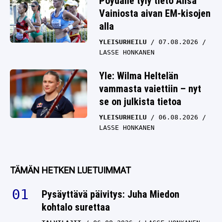
Pöydälle tyly tieto Alisa
Vainiosta aivan EM-kisojen
alla
YLEISURHEILU
07.08.2026
LASSE HONKANEN
Yle: Wilma Heltelän
vammasta vaiettiin – nyt
se on julkista tietoa
YLEISURHEILU
06.08.2026
LASSE HONKANEN
TÄMÄN HETKEN LUETUIMMAT
Pysäyttävä päivitys: Juha Miedon
kohtalo surettaa