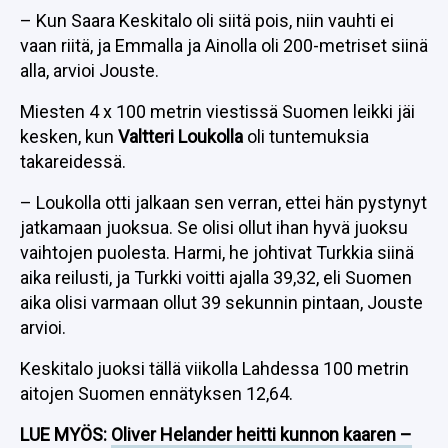
– Kun Saara Keskitalo oli siitä pois, niin vauhti ei
vaan riitä, ja Emmalla ja Ainolla oli 200-metriset siinä
alla, arvioi Jouste.
Miesten 4 x 100 metrin viestissä Suomen leikki jäi
kesken, kun
Valtteri Loukolla
oli tuntemuksia
takareidessä.
– Loukolla otti jalkaan sen verran, ettei hän pystynyt
jatkamaan juoksua. Se olisi ollut ihan hyvä juoksu
vaihtojen puolesta. Harmi, he johtivat Turkkia siinä
aika reilusti, ja Turkki voitti ajalla 39,32, eli Suomen
aika olisi varmaan ollut 39 sekunnin pintaan, Jouste
arvioi.
Keskitalo juoksi tällä viikolla Lahdessa 100 metrin
aitojen Suomen ennätyksen 12,64.
LUE MYÖS:
Oliver Helander heitti kunnon kaaren –