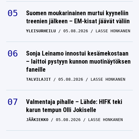
Suomen moukarinainen murtui kyyneliin
treenien jälkeen – EM-kisat jäävät väliin
YLEISURHEILU
05.08.2026
LASSE HONKANEN
Sonja Leinamo innostui kesämekostaan
– laittoi pystyyn kunnon muotinäytöksen
faneille
TALVILAJIT
05.08.2026
LASSE HONKANEN
Valmentaja pihalle – Lähde: HIFK teki
karun tempun Olli Jokiselle
JÄÄKIEKKO
05.08.2026
LASSE HONKANEN