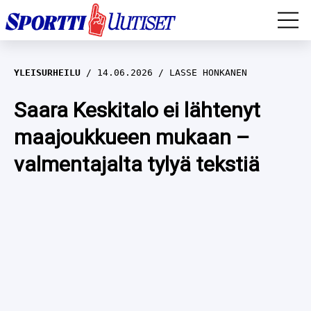
EM-YLEISURHEILU
YLEISURHEILU
14.06.2026
LASSE HONKANEN
JÄÄKIEKKO
Saara Keskitalo ei lähtenyt
maajoukkueen mukaan –
YLEISURHEILU
valmentajalta tylyä tekstiä
TALVILAJIT
WILMA HELTELÄ
FORMULA 1
MUSTAFE MUUSE
IIVO NISKANEN
RALLI
KERTTU NISKANEN
MUUT