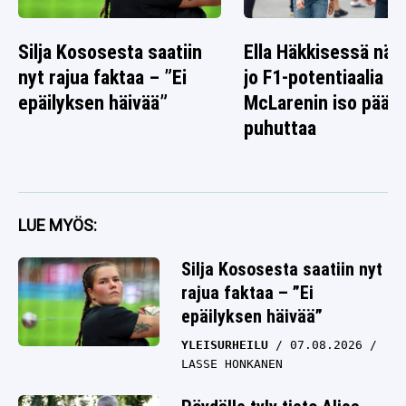
Silja Kososesta saatiin
Ella Häkkisessä nä
nyt rajua faktaa – ”Ei
jo F1-potentiaalia –
epäilyksen häivää”
McLarenin iso päät
puhuttaa
LUE MYÖS:
Silja Kososesta saatiin nyt
rajua faktaa – ”Ei
epäilyksen häivää”
YLEISURHEILU
07.08.2026
LASSE HONKANEN