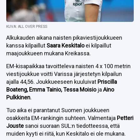
KUVA: ALL OVER PRESS
Alkukauden aikana naisten pikaviestijoukkueen
kanssa kilpaillut
Saara Keskitalo
ei kilpaillut
maajoukkueen mukana Kreikassa.
EM-kisapaikkaa tavoitteleva naisten 4 x 100 metrin
viestijoukkue voitti Varissa järjestetyn kilpailun
ajalla 44,56. Joukkueeseen kuuluivat
Priscilla
Boateng, Emma Tainio, Tessa Moisio
ja
Aino
Pulkkinen
.
Tuo aika ei parantanut Suomen joukkueen
osakkeita EM-rankingin suhteen. Valmentaja
Petteri
Jouste
sanoi suoraan SUL:n tiedotteessa, että
muiden kyyti ei riitä, kun Keskitalo ei ole mukana.